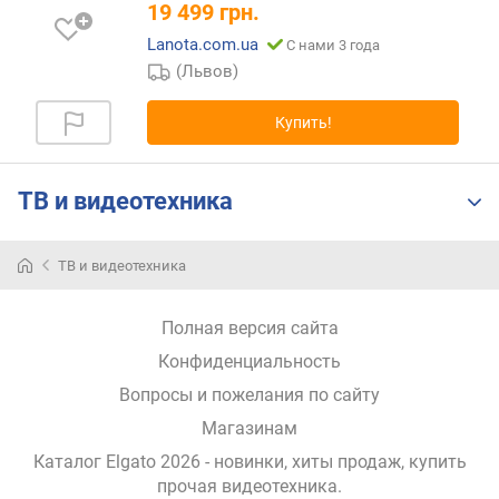
19 499
грн.
о
Lanota.com.ua
С нами 3 года
т
(Львов)
д
о
Купить!
р
о
г
и
ТВ и видеотехника
х
к
д
ТВ и видеотехника
е
ш
Полная версия сайта
е
в
Конфиденциальность
ы
Вопросы и пожелания по сайту
м
Магазинам
п
Каталог Elgato 2026
- новинки, хиты продаж,
купить
о
прочая видеотехника
.