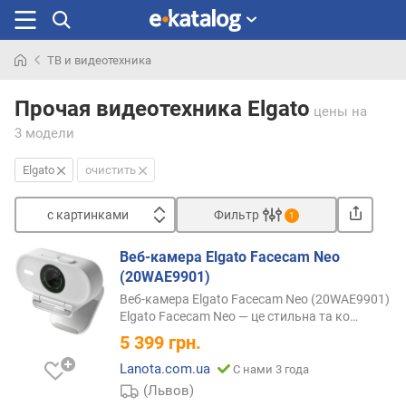
ТВ и видеотехника
Искали
раньше
Прочая видеотехника Elgato
цены
на
3 модели
Elgato
очистить
с картинками
Фильтр
1
Сортировать
Веб-камера Elgato Facecam Neo
с
(20WAE9901)
к
Веб-камера Elgato Facecam Neo (20WAE9901)
а
Elgato Facecam Neo — це стильна та
ко…
р
5 399
грн.
т
и
Lanota.com.ua
С нами 3 года
н
(Львов)
к