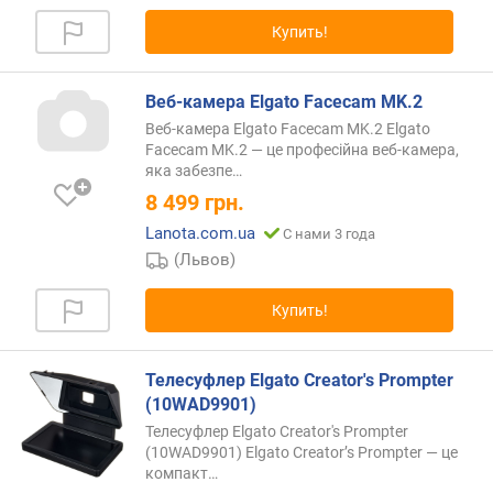
а
Купить!
м
и
Веб-камера Elgato Facecam MK.2
о
Веб-камера Elgato Facecam MK.2 Elgato
т
Facecam MK.2 — це професійна веб-камера,
д
яка
забезпе…
е
8 499
грн.
ш
е
Lanota.com.ua
С нами 3 года
в
(Львов)
ы
х
Купить!
к
д
о
Телесуфлер Elgato Creator's Prompter
р
(10WAD9901)
о
Телесуфлер Elgato Creator's Prompter
г
(10WAD9901) Elgato Creator’s Prompter — це
и
компакт…
м