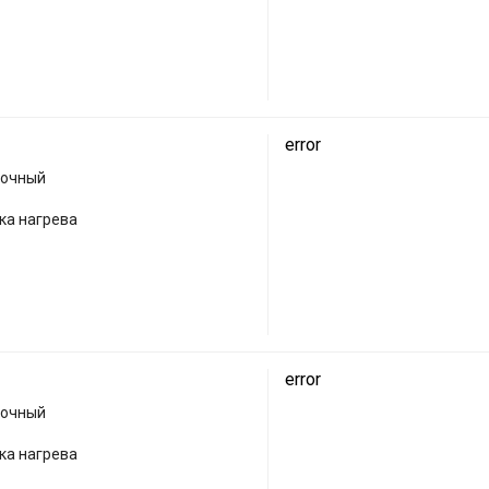
error
лочный
ка нагрева
error
лочный
ка нагрева