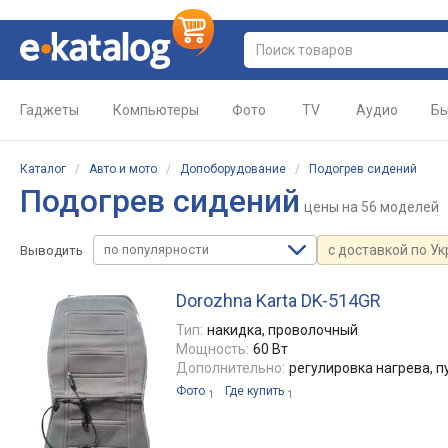
Гаджеты
Компьютеры
Фото
TV
Аудио
Бы
Каталог
/
Авто и мото
/
Допоборудование
/
Подогрев сидений
Подогрев сидений
цены
на 56 моделей
по популярности
с доставкой по У
Выводить
Dorozhna Karta DK-514GR
Тип:
накидка, проволочный
Мощность:
60 Вт
Дополнительно:
регулировка нагрева, п
Фото
Где купить
1
1