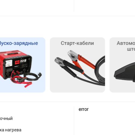
error
лочный
ка нагрева