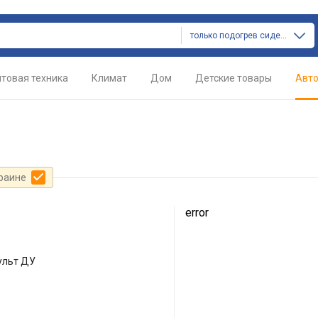
только подогрев сидений
товая техника
Климат
Дом
Детские товары
Авт
краине
error
ульт ДУ