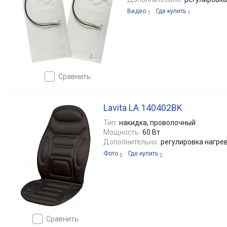
Видео
Где купить
1
1
сравнить
Lavita LA 140402BK
Тип:
накидка, проволочный
Мощность:
60 Вт
Дополнительно:
регулировка нагрев
Фото
Где купить
5
2
сравнить