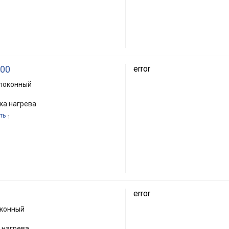
300
error
олоконный
ка нагрева
ть
1
error
оконный
 нагрева