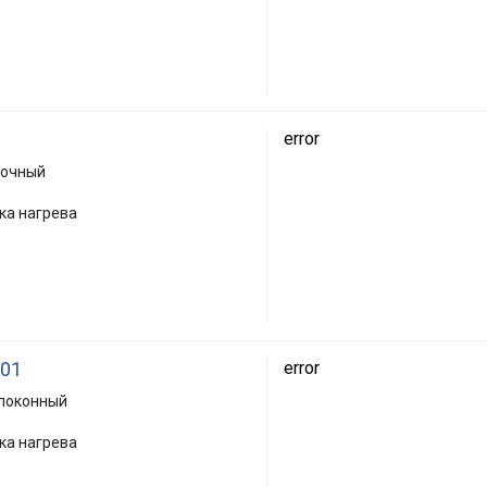
error
лочный
ка нагрева
301
error
олоконный
ка нагрева