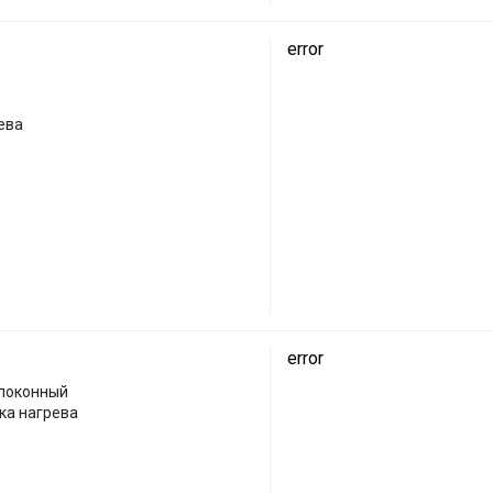
error
ева
error
олоконный
ка нагрева