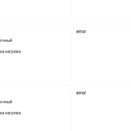
error
лочный
ка нагрева
error
лочный
ка нагрева