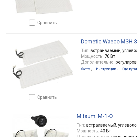
сравнить
Dometic Waeco MSH 
Тип:
встраиваемый, углев
Мощность:
70 Вт
Дополнительно:
регулиров
Фото
Инструкции
Где купи
2
1
сравнить
Mitsumi M-1-О
Тип:
встраиваемый, углевол
Мощность:
40 Вт
Дополнительно:
регулировка