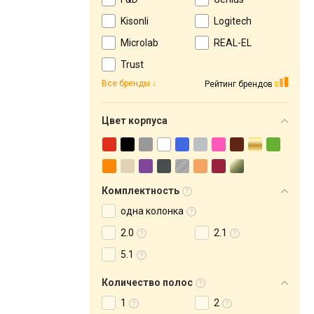
Kisonli
Logitech
Microlab
REAL-EL
Trust
Все бренды
Рейтинг брендов
Цвет корпуса
Комплектность
одна колонка
2.0
2.1
5.1
Количество полос
1
2