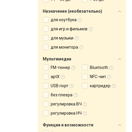
Назначение (необязательно)
для ноутбука
для игр и фильмов
для музыки
для монитора
Мультимедиа
FM-тюнер
Bluetooth
aptX
NFC-чип
USB порт
картридер
без плеера
регулировка ВЧ
регулировка НЧ
Функции и возможности