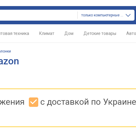
только компьютерные колонки
товая техника
Климат
Дом
Детские товары
Авт
олонки
azon
ожения
с доставкой по Украин