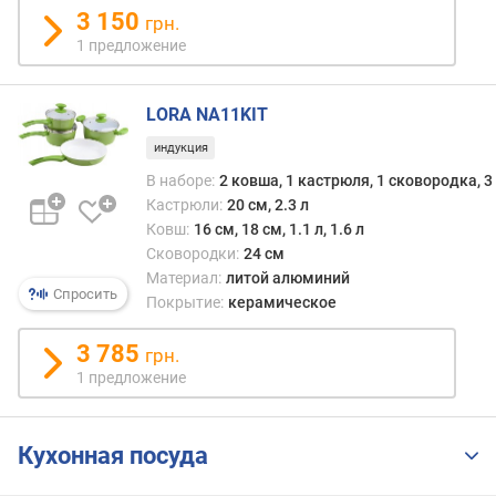
3 150
грн.
п
1 предложение
о
о
т
LORA NA11KIT
з
индукция
ы
в
В наборе:
2 ковша, 1 кастрюля, 1 сковородка, 
а
Кастрюли:
20 см, 2.3 л
м
Ковш:
16 см, 18 см, 1.1 л, 1.6 л
Сковородки:
24 см
п
Материал:
литой алюминий
о
Спросить
Покрытие:
керамическое
д
а
3 785
грн.
т
1 предложение
е
д
о
Кухонная посуда
б
а