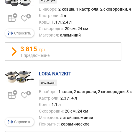
о
индукция
г
В наборе:
2 ковша, 1 кастрюля, 2 сковородки, 
и
Кастрюли:
4 л
м
Ковш:
1.1 л, 2.4 л
Сковородки:
20 см, 24 см
о
Спросить
Материал:
алюминий
т
д
3 815
о
грн.
р
1 предложение
о
г
LORA NA12KIT
и
х
индукция
к
В наборе:
1 ковш, 2 кастрюли, 2 сковородки, 3
д
Кастрюли:
2.3 л, 4 л
е
Ковш:
1.1 л
ш
е
Сковородки:
20 см, 24 см
в
Материал:
литой алюминий
Спросить
ы
Покрытие:
керамическое
м