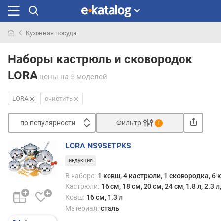
Кухонная посуда
Искали
раньше
Наборы кастрюль и сковородок
LORA
цены
на 5 моделей
LORA
очистить
по популярности
Фильтр
1
Сортировать
LORA NS9SETPKS
п
индукция
о
п
В наборе:
1 ковш, 4 кастрюли, 1 сковородка, 6
о
Кастрюли:
16 см, 18 см, 20 см, 24 см, 1.8 л, 2.3 л,
п
Ковш:
16 см, 1.3 л
у
Материал:
сталь
л