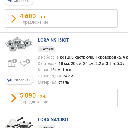
Спросить
я
р
н
4 600
грн.
о
1 предложение
с
т
и
LORA NS13KIT
индукция
о
т
В наборе:
1 ковш, 3 кастрюли, 1 сковородка, 4
д
Кастрюли:
18 см, 20 см, 24 см, 2.2 л, 3.3 л, 5.5 л
е
Ковш:
16 см, 1.6 л
ш
Сковородки:
24 см
е
Спросить
Материал:
сталь
в
ы
5 090
грн.
х
1 предложение
к
д
о
LORA NA13KIT
р