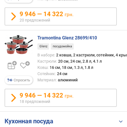
я
р
9 946 — 14 322
н
грн.
о
20 предложений
с
т
Tramontina Glenz 28699/410
и
Glenz
посудомойка
о
В наборе:
2 ковша, 2 кастрюли, сотейник, 4 кр
т
Кастрюли:
20 см, 24 см, 2.8 л, 4.1 л
д
е
Ковш:
16 см, 18 см, 1.3 л, 1.8 л
ш
Сотейник:
24 см
е
Материал:
алюминий
Спросить
в
ы
9 946 — 14 322
грн.
х
18 предложений
к
д
о
Кухонная посуда
р