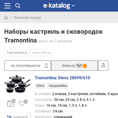
Кухонная посуда
Искали
раньше
Наборы кастрюль и сковородок
Tramontina
цены
на 2 модели
Tramontina
очистить
по популярности
Фильтр
1
Сортировать
Tramontina Glenz 28699/610
п
Glenz
посудомойка
о
п
В наборе:
2 ковша, 2 кастрюли, сотейник, 4 кр
о
Кастрюли:
20 см, 24 см, 2.8 л, 4.1 л
п
Ковш:
16 см, 18 см, 1.3 л, 1.8 л
у
Сотейник:
24 см
л
Материал:
алюминий
Спросить