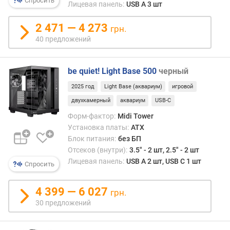
Спросить
Лицевая панель:
USB A 3 шт
е
д
2 471 — 4 273
грн.
л
40 предложений
о
ж
е
be quiet! Light Base 500
черный
н
и
2025 год
Light Base (аквариум)
игровой
й
двухкамерный
аквариум
USB-C
Форм-фактор:
Midi Tower
в
Установка платы:
ATX
ы
Блок питания:
без БП
с
Отсеков (внутри):
3.5" - 2 шт, 2.5" - 2 шт
о
Лицевая панель:
USB A 2 шт, USB C 1 шт
Спросить
т
а
4 399 — 6 027
грн.
ш
30 предложений
и
р