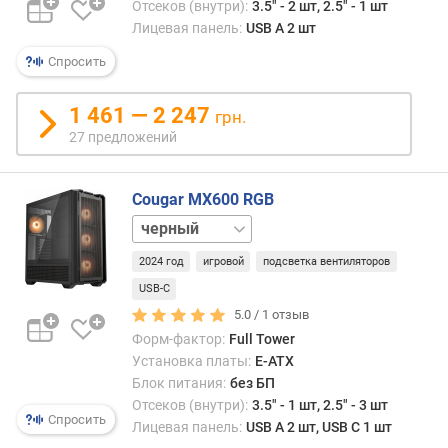
Отсеков (внутри):
3.5" - 2 шт, 2.5" - 1 шт
(
Лицевая панель:
USB A 2 шт
м
м
Спросить
)
1 461 — 2 247
грн.
д
27 предложений
л
и
н
Cougar MX600 RGB
а
белый
в
и
2024 год
игровой
подсветка вентиляторов
д
USB-C
е
о
5.0 /
1
отзыв
к
Форм-фактор:
Full Tower
а
Установка платы:
E-ATX
р
Блок питания:
без БП
т
Отсеков (внутри):
3.5" - 1 шт, 2.5" - 3 шт
ы
Спросить
Лицевая панель:
USB A 2 шт, USB C 1 шт
,