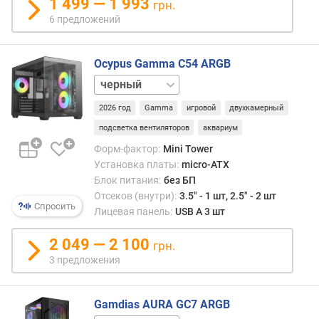
р
1 499 — 1 993
грн.
для
о
6 предложений
верт
г
(Towe
и
корп
м
Ocypus Gamma C54 ARGB
в
белый
мини
о
форм
т
2026 год
Gamma
игровой
двухкамерный
факт
д
подсветка вентиляторов
аквариум
нижн
о
расп
р
Форм-фактор:
Mini Tower
БП
о
Установка платы:
micro-ATX
може
г
Блок питания:
без БП
оказа
и
Отсеков (внутри):
3.5" - 1 шт, 2.5" - 2 шт
опти
Спросить
х
Лицевая панель:
USB A 3 шт
с
к
точки
д
2 049 — 2 100
грн.
зрен
е
3 предложения
орга
ш
внутр
е
прост
в
Gamdias AURA GC7 ARGB
подр
ы