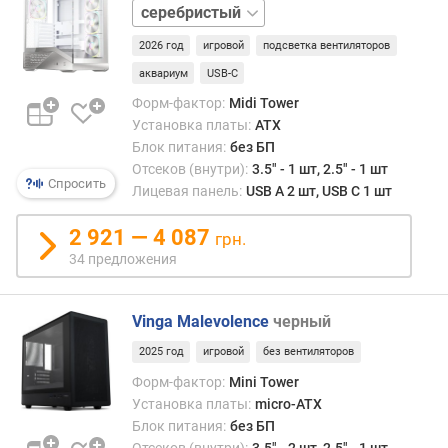
белый
3
,
2026 год
игровой
подсветка вентиляторов
5
аквариум
USB-C
"
(
Форм-фактор:
Midi Tower
ш
Установка платы:
ATX
т
Блок питания:
без БП
)
Отсеков (внутри):
3.5" - 1 шт, 2.5" - 1 шт
Спросить
Лицевая панель:
USB A 2 шт, USB C 1 шт
в
н
2 921 — 4 087
грн.
у
34 предложения
т
р
е
Vinga Malevolence
черный
н
н
2025 год
игровой
без вентиляторов
и
Форм-фактор:
Mini Tower
х
Установка платы:
micro-ATX
о
Блок питания:
без БП
т
Отсеков (внутри):
3.5" - 2 шт, 2.5" - 1 шт