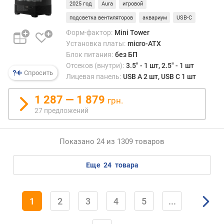
2025 год
Aura
игровой
е
р
подсветка вентиляторов
аквариум
USB-C
с
Форм-фактор:
Mini Tower
т
Установка платы:
micro-ATX
и
Блок питания:
без БП
й
Отсеков (внутри):
3.5" - 1 шт, 2.5" - 1 шт
п
Спросить
Лицевая панель:
USB A 2 шт, USB C 1 шт
о
д
1 287 — 1 879
грн.
с
27 предложений
л
о
т
Показано 24 из 1309 товаров
ы
р
а
еще
24
товара
с
ш
и
1
2
3
4
5
...
р
е