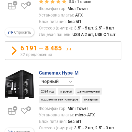
а
5.0 /
1
отзыв
в
Форм-фактор:
Midi Tower
л
Установка платы:
ATX
е
Блок питания:
без БП
н
Отсеков (внутри):
3.5" - 5 шт, 2.5" - 8 шт
и
Спросить
Лицевая панель:
USB A 2 шт, USB C 1 шт
я
6 191 — 8 485
грн.
п
32 предложения
о
к
о
Gamemax Hype-M
л
белый
и
ч
2024 год
игровой
двухкамерный
е
с
подсветка вентиляторов
аквариум
т
Форм-фактор:
Mini Tower
в
Установка платы:
micro-ATX
у
Блок питания:
без БП
п
Отсеков (внутри):
3.5" - 2 шт, 2.5" - 3 шт
р