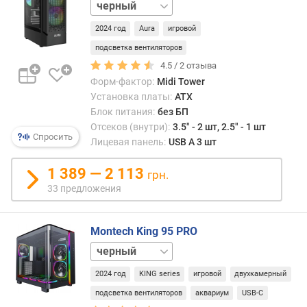
белый
этот
м
моме
2024 год
Aura
игровой
опис
п
в
подсветка вентиляторов
о
п.
о
4.5 /
2
отзыва
«Верх
т
Форм-фактор:
Midi Tower
з
Установка платы:
ATX
ы
Блок питания:
без БП
в
Отсеков (внутри):
3.5" - 2 шт, 2.5" - 1 шт
а
Спросить
Лицевая панель:
USB A 3 шт
м
1 389 — 2 113
грн.
п
33 предложения
о
д
а
Montech King 95 PRO
т
белый
е
красный
д
2024 год
KING series
игровой
двухкамерный
синий
о
подсветка вентиляторов
аквариум
USB-C
б