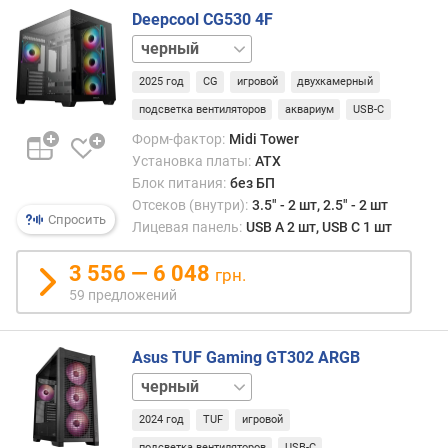
в
Deepcool CG530 4F
и
белый
д
е
2025 год
CG
игровой
двухкамерный
о
к
подсветка вентиляторов
аквариум
USB-C
а
Форм-фактор:
Midi Tower
р
Установка платы:
ATX
т
Блок питания:
без БП
ы
Отсеков (внутри):
3.5" - 2 шт, 2.5" - 2 шт
,
Спросить
Лицевая панель:
USB A 2 шт, USB C 1 шт
д
о
3 556 — 6 048
грн.
(
59 предложений
м
м
)
Asus TUF Gaming GT302 ARGB
в
белый
ы
2024 год
TUF
игровой
с
о
подсветка вентиляторов
USB-C