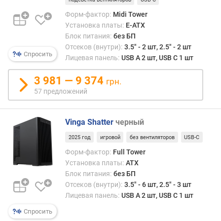
т
Форм-фактор:
Midi Tower
а
Установка платы:
E-ATX
к
Блок питания:
без БП
у
Отсеков (внутри):
3.5" - 2 шт, 2.5" - 2 шт
л
Спросить
Лицевая панель:
USB A 2 шт, USB C 1 шт
е
р
3 981 — 9 374
а
грн.
,
57 предложений
д
о
Vinga Shatter
черный
(
м
2025 год
игровой
без вентиляторов
USB-C
м
Форм-фактор:
Full Tower
)
Установка платы:
ATX
в
Блок питания:
без БП
е
Отсеков (внутри):
3.5" - 6 шт, 2.5" - 3 шт
с
Лицевая панель:
USB A 2 шт, USB C 1 шт
(
Спросить
к