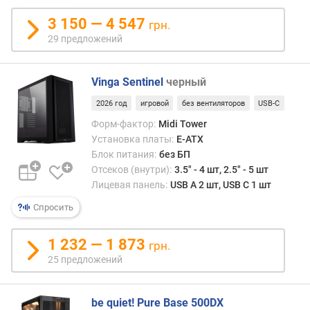
г
)
3 150 — 4 547
грн.
29 предложений
т
о
л
Vinga Sentinel
черный
щ
2026 год
игровой
без вентиляторов
USB-C
и
н
Форм-фактор:
Midi Tower
а
Установка платы:
E-ATX
б
Блок питания:
без БП
о
Отсеков (внутри):
3.5" - 4 шт, 2.5" - 5 шт
к
Лицевая панель:
USB A 2 шт, USB C 1 шт
о
Спросить
в
ы
х
1 232 — 1 873
грн.
с
25 предложений
т
е
н
be quiet! Pure Base 500DX