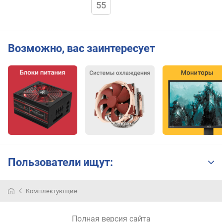
н
55
и
я
(
ш
Возможно, вас заинтересует
т
)
у
с
т
а
н
о
в
л
Пользователи ищут:
е
н
н
Комплектующие
ы
х
Полная версия сайта