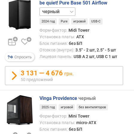
и
be quiet! Pure Base 501 Airflow
н
белый
а
2024 год
Pure
игровой
USB-C
г
Форм-фактор:
Midi Tower
л
Установка платы:
ATX
у
Блок питания:
без БП
б
Отсеков (внутри):
3.5" - 2 шт, 2.5" - 5 шт
и
Лицевая панель:
USB A 2 шт, USB C 1 шт
Спросить
н
а
3 131 — 4 676
грн.
д
50 предложений
л
и
н
Vinga Providence
черный
а
2025 год
игровой
без вентиляторов
Б
П
Форм-фактор:
Mini Tower
,
Установка платы:
micro-ATX
д
Блок питания:
без БП
о