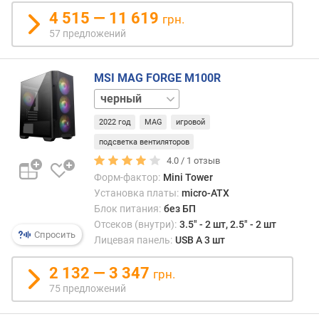
д
4 515 — 11 619
грн.
о
57 предложений
(
м
м
MSI MAG FORGE M100R
)
белый
в
2022 год
MAG
игровой
ы
с
подсветка вентиляторов
о
4.0 /
1
отзыв
т
Форм-фактор:
Mini Tower
а
Установка платы:
micro-ATX
(
Блок питания:
без БП
ш
Отсеков (внутри):
3.5" - 2 шт, 2.5" - 2 шт
и
Спросить
Лицевая панель:
USB A 3 шт
р
и
2 132 — 3 347
грн.
н
75 предложений
а
)