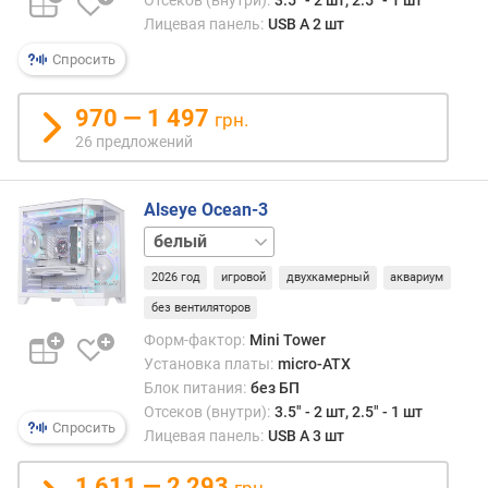
с
Лицевая панель:
USB A 2 шт
е
к
Спросить
о
в
970 — 1 497
грн.
3
26 предложений
,
5
"
Alseye Ocean-3
(
черный
ш
т
2026 год
игровой
двухкамерный
аквариум
)
без вентиляторов
в
Форм-фактор:
Mini Tower
н
Установка платы:
micro-ATX
у
Блок питания:
без БП
т
Отсеков (внутри):
3.5" - 2 шт, 2.5" - 1 шт
р
Спросить
Лицевая панель:
USB A 3 шт
е
н
1 611 — 2 293