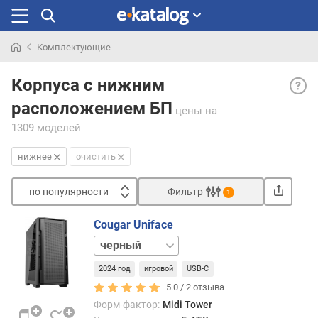
Комплектующие
Искали
Нижн
раньше
Корпуса с нижним
— ни
расположением БП
расп
цены
на
позв
1309 моделей
доби
боль
нижнее
очистить
эффе
охла
по популярности
Фильтр
1
вент
Сортировать
БП
Cougar Uniface
втяги
п
белый
срав
о
холо
п
2024 год
игровой
USB-C
возду
о
5.0 /
2
отзыва
(а
п
не
Форм-фактор:
Midi Tower
у