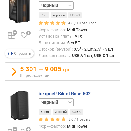
о
белый
к
(
Pure
игровой
USB-C
м
4.8 /
10
отзывов
м
Форм-фактор:
Midi Tower
)
Установка платы:
ATX
Блок питания:
без БП
м
о
Отсеков (внутри):
3.5" - 2 шт, 2.5" - 5 шт
Спросить
щ
Лицевая панель:
USB A 1 шт, USB C 1 шт
н
о
5 301 — 9 005
грн.
с
8 предложений
т
ь
к
be quiet! Silent Base 802
о
белый
м
п
Silent
игровой
USB-C
л
5.0 /
1
отзыв
е
Форм-фактор:
Midi Tower
к