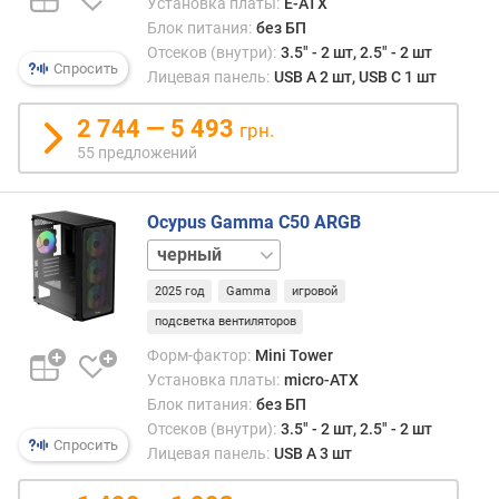
не
Установка платы:
E-ATX
л
нагре
Блок питания:
без БП
я
кото
Отсеков (внутри):
3.5" - 2 шт, 2.5" - 2 шт
р
Спросить
подн
Лицевая панель:
USB A 2 шт, USB C 1 шт
н
в
о
верх
2 744 — 5 493
с
грн.
часть
т
55 предложений
корпу
и
Это
делае
о
Ocypus Gamma C50 ARGB
данн
т
белый
вари
д
опти
е
2025 год
Gamma
игровой
подх
ш
подсветка вентиляторов
для
е
мощн
Форм-фактор:
Mini Tower
в
систе
Установка платы:
micro-ATX
ы
в
Блок питания:
без БП
х
частн
к
Отсеков (внутри):
3.5" - 2 шт, 2.5" - 2 шт
гейме
Спросить
д
Лицевая панель:
USB A 3 шт
Кром
о
того,