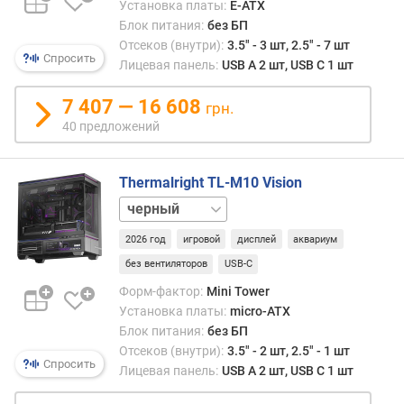
Установка платы:
E-ATX
т
Блок питания:
без БП
н
Отсеков (внутри):
3.5" - 3 шт, 2.5" - 7 шт
о
Спросить
Лицевая панель:
USB A 2 шт, USB C 1 шт
г
о
7 407 — 16 608
Б
грн.
П
40 предложений
(
В
Thermalright TL-M10 Vision
т
)
белый
о
2026 год
игровой
дисплей
аквариум
т
без вентиляторов
USB-C
с
Форм-фактор:
Mini Tower
е
Установка платы:
micro-ATX
к
Блок питания:
без БП
о
Отсеков (внутри):
3.5" - 2 шт, 2.5" - 1 шт
в
Спросить
Лицевая панель:
USB A 2 шт, USB C 1 шт
5
,