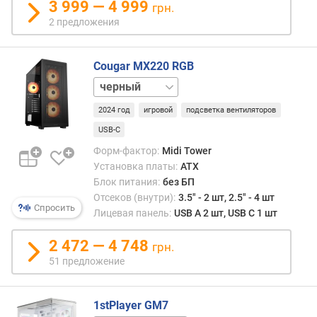
3 999 — 4 999
2
грн.
5
2 предложения
"
(
ш
Cougar MX220 RGB
т
белый
)
2024 год
игровой
подсветка вентиляторов
в
USB-C
н
Форм-фактор:
Midi Tower
е
Установка платы:
ATX
ш
н
Блок питания:
без БП
и
Отсеков (внутри):
3.5" - 2 шт, 2.5" - 4 шт
Спросить
х
Лицевая панель:
USB A 2 шт, USB C 1 шт
о
т
2 472 — 4 748
грн.
с
51 предложение
е
к
о
1stPlayer GM7
в