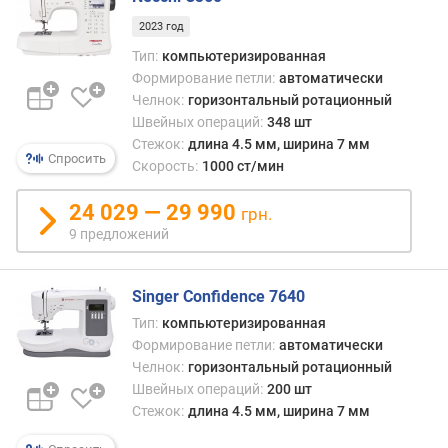
(
2023 год
м
Тип:
компьютеризированная
м
Формирование петли:
автоматически
)
Челнок:
горизонтальный ротационный
Швейных операций:
348 шт
м
а
Стежок:
длина 4.5 мм, ширина 7 мм
Спросить
к
Скорость:
1000 ст/мин
с
и
24 029 — 29 990
грн.
м
9 предложений
а
л
ь
Singer Confidence 7640
н
Тип:
компьютеризированная
а
Формирование петли:
автоматически
я
Челнок:
горизонтальный ротационный
в
Швейных операций:
200 шт
ы
Стежок:
длина 4.5 мм, ширина 7 мм
с
о