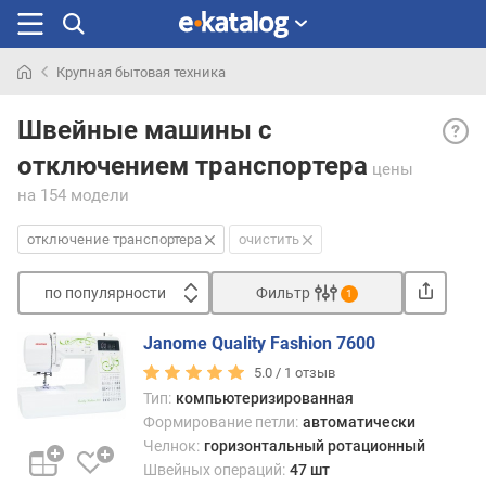
Крупная бытовая техника
Искали
Откл
раньше
Швейные машины с
нижн
отключением транспортера
транс
цены
— во
на 154 модели
откл
осно
отключение транспортера
очистить
(ниж
транс
по популярности
Фильтр
1
ткани
Сортировать
Данн
Janome Quality Fashion 7600
функ
п
пред
5.0 /
1
отзыв
о
для
Тип:
компьютеризированная
п
работ
Формирование петли:
автоматически
о
в
Челнок:
горизонтальный ротационный
п
кото
Швейных операций:
47 шт
у