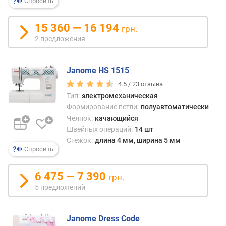
Спросить
т
а
15 360 — 16 194
п
грн.
о
2 предложения
д
ъ
е
Janome HS 1515
м
4.5 /
23
отзыва
а
Тип:
электромеханическая
л
Формирование петли:
полуавтоматически
а
Челнок:
качающийся
п
Швейных операций:
14 шт
к
Стежок:
длина 4 мм, ширина 5 мм
и
Спросить
(
м
6 475 — 7 390
м
грн.
)
5 предложений
с
к
Janome Dress Code