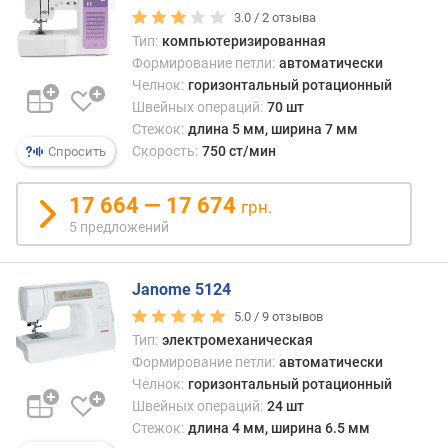
)
3.0 /
2
отзыва
Тип:
компьютеризированная
к
Формирование петли:
автоматически
о
Челнок:
горизонтальный ротационный
л
Швейных операций:
70 шт
-
Стежок:
длина 5 мм, ширина 7 мм
в
Скорость:
750 ст/мин
Спросить
о
п
я
17 664 — 17 674
грн.
л
5 предложений
е
ц
(
Janome 5124
ш
5.0 /
9
отзывов
т
Тип:
электромеханическая
)
Формирование петли:
автоматически
Челнок:
горизонтальный ротационный
п
о
Швейных операций:
24 шт
т
Стежок:
длина 4 мм, ширина 6.5 мм