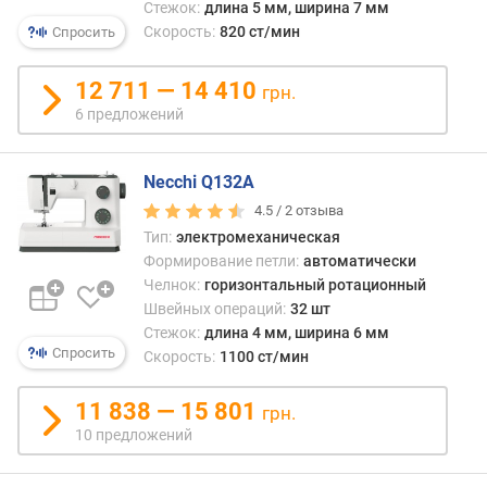
ткань
л
Стежок:
длина 5 мм, ширина 7 мм
нужн
я
Скорость:
820 ст/мин
Спросить
перед
р
вруч
н
12 711 — 14 410
грн.
или
о
6 предложений
вооб
с
не
т
нужн
и
Necchi Q132A
перед
—
4.5 /
2
отзыва
о
напри
т
Тип:
электромеханическая
ручн
д
Формирование петли:
автоматически
выши
е
Челнок:
горизонтальный ротационный
по
ш
Швейных операций:
32 шт
слож
е
Стежок:
длина 4 мм, ширина 6 мм
конту
в
Спросить
Скорость:
1100 ст/мин
приш
ы
пуго
х
11 838 — 15 801
грн.
и
к
т.
10 предложений
д
п.
о