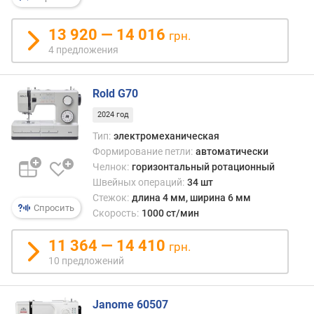
о
п
е
13 920 — 14 016
грн.
т
4 предложения
е
л
ь
Rold G70
(
2024 год
ш
т
Тип:
электромеханическая
)
Формирование петли:
автоматически
Челнок:
горизонтальный ротационный
м
Швейных операций:
34 шт
а
Стежок:
длина 4 мм, ширина 6 мм
к
Спросить
Скорость:
1000 ст/мин
с
и
11 364 — 14 410
грн.
м
10 предложений
а
л
ь
Janome 60507
н