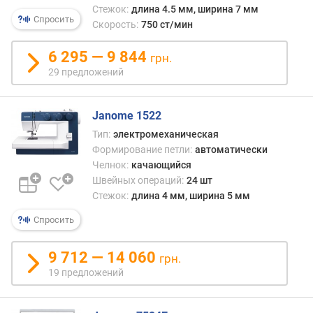
м
Стежок:
длина 4.5 мм, ширина 7 мм
Спросить
Скорость:
750 ст/мин
п
о
6 295 — 9 844
грн.
о
29 предложений
т
з
ы
Janome 1522
в
Тип:
электромеханическая
а
Формирование петли:
автоматически
м
Челнок:
качающийся
Швейных операций:
24 шт
п
Стежок:
длина 4 мм, ширина 5 мм
о
д
Спросить
а
т
9 712 — 14 060
е
грн.
д
19 предложений
о
б