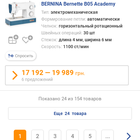
BERNINA Bernette B05 Academy
в
е
Тип:
электромеханическая
с
Формирование петли:
автоматически
(
Челнок:
горизонтальный ротационный
к
Швейных операций:
30 шт
г
Стежок:
длина 4 мм, ширина 6 мм
)
Скорость:
1100 ст/мин
Спросить
17 192 — 19 989
грн.
6 предложений
Показано 24 из 154 товаров
еще
24
товара
1
2
3
4
5
...