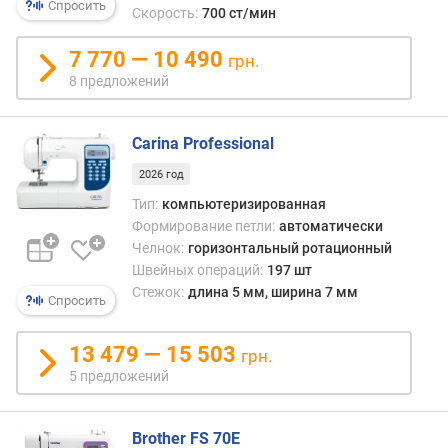
Спросить
Скорость:
700 ст/мин
с
у
7 770 — 10 490
н
грн.
к
8 предложений
о
в
д
Carina Professional
л
2026 год
я
Тип:
компьютеризированная
в
Формирование петли:
автоматически
ы
ш
Челнок:
горизонтальный ротационный
и
Швейных операций:
197 шт
в
Стежок:
длина 5 мм, ширина 7 мм
Спросить
а
н
13 479 — 15 503
и
грн.
я
5 предложений
(
ш
т
Brother FS 70E