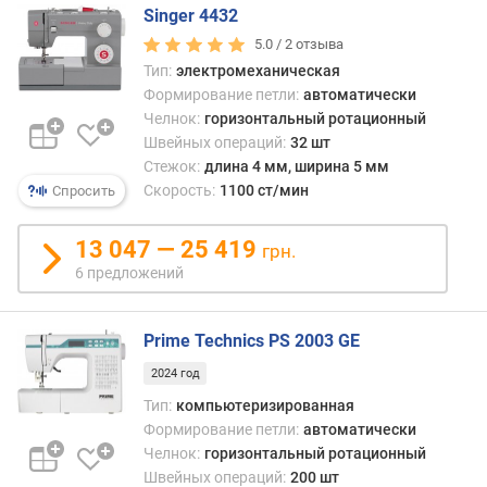
р
Singer 4432
о
г
5.0 /
2
отзыва
и
Тип:
электромеханическая
м
Формирование петли:
автоматически
Челнок:
горизонтальный ротационный
о
Швейных операций:
32 шт
т
Стежок:
длина 4 мм, ширина 5 мм
д
Скорость:
1100 ст/мин
Спросить
о
р
13 047 — 25 419
грн.
о
г
6 предложений
и
х
Prime Technics PS 2003 GE
к
д
2024 год
е
Тип:
компьютеризированная
ш
Формирование петли:
автоматически
е
Челнок:
горизонтальный ротационный
в
ы
Швейных операций:
200 шт