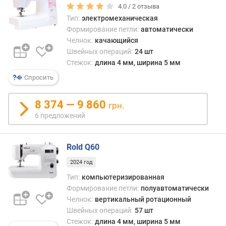
о
4.0 /
2
отзыва
р
Тип:
электромеханическая
о
Формирование петли:
автоматически
с
Челнок:
качающийся
т
Швейных операций:
24 шт
ь
Стежок:
длина 4 мм, ширина 5 мм
ш
и
Спросить
т
ь
8 374 — 9 860
грн.
я
6 предложений
(
с
т
Rold Q60
/
м
2024 год
и
Тип:
компьютеризированная
н
Формирование петли:
полуавтоматически
)
Челнок:
вертикальный ротационный
Швейных операций:
57 шт
р
Стежок:
длина 4 мм, ширина 5 мм
и