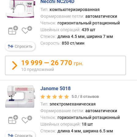
Necchi NC204D
с
т
Тип:
компьютеризированная
р
Формирование петли:
автоматически
о
Челнок:
горизонтальный ротационный
ч
Швейных операций:
439 шт
е
Стежок:
длина 4.5 мм, ширина 7 мм
к
Скорость:
850 ст/мин
Спросить
(
ш
т
19 999 — 26 770
грн.
)
10 предложений
к
о
Janome 5018
л
5.0 /
8
отзывов
и
Тип:
электромеханическая
ч
Формирование петли:
автоматически
е
Челнок:
горизонтальный ротационный
с
Швейных операций:
18 шт
т
в
Стежок:
длина 4 мм, ширина 6.5 мм
Спросить