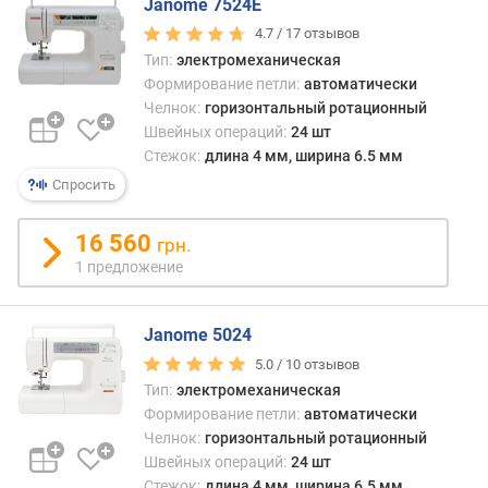
Janome 7524E
а
в
4.7 /
17
отзывов
л
Тип:
электромеханическая
е
Формирование петли:
автоматически
н
Челнок:
горизонтальный ротационный
и
Швейных операций:
24 шт
я
Стежок:
длина 4 мм, ширина 6.5 мм
п
Спросить
о
к
16 560
грн.
о
1 предложение
л
и
ч
Janome 5024
е
5.0 /
10
отзывов
с
Тип:
электромеханическая
т
в
Формирование петли:
автоматически
у
Челнок:
горизонтальный ротационный
п
Швейных операций:
24 шт
р
Стежок:
длина 4 мм, ширина 6.5 мм