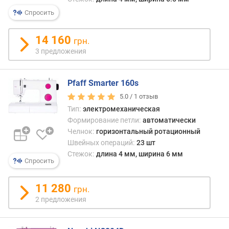
е
Спросить
д
л
14 160
грн.
о
3 предложения
ж
е
н
Pfaff Smarter 160s
и
й
5.0 /
1
отзыв
Тип:
электромеханическая
Формирование петли:
автоматически
к
Челнок:
горизонтальный ротационный
о
Швейных операций:
23 шт
л
Стежок:
длина 4 мм, ширина 6 мм
и
Спросить
ч
е
11 280
грн.
с
2 предложения
т
в
о