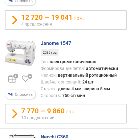
Спросить
с
и
м
12 720 — 19 041
грн.
а
4 предложения
л
ь
н
Janome 1547
а
2025 год
я
ш
Тип:
электромеханическая
и
Формирование петли:
автоматически
р
Челнок:
вертикальный ротационный
и
Швейных операций:
24 шт
н
Стежок:
длина 4 мм, ширина 5 мм
а
Спросить
Скорость:
750 ст/мин
с
т
7 770 — 9 860
грн.
р
10 предложений
о
ч
к
Necchi C360
и