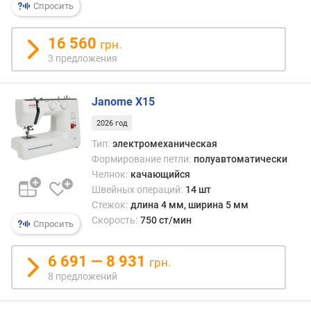
р
Спросить
е
б
16 560
грн.
л
я
3 предложения
е
м
Janome X15
а
я
2026 год
м
Тип:
электромеханическая
о
Формирование петли:
полуавтоматически
щ
Челнок:
качающийся
н
о
Швейных операций:
14 шт
с
Стежок:
длина 4 мм, ширина 5 мм
т
Скорость:
750 ст/мин
Спросить
ь
(
6 691 — 8 931
грн.
В
8 предложений
т
)