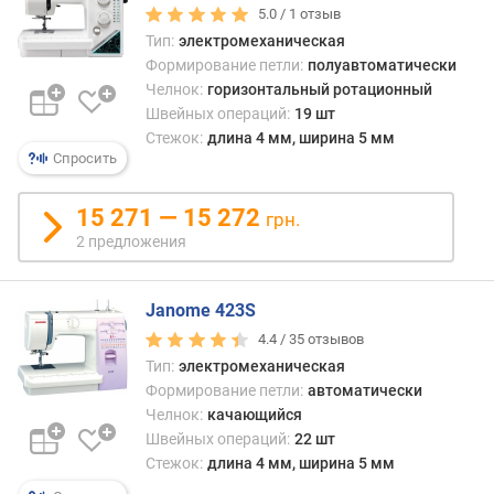
а
5.0 /
1
отзыв
я
Тип:
электромеханическая
д
Формирование петли:
полуавтоматически
л
Челнок:
горизонтальный ротационный
и
Швейных операций:
19 шт
н
Стежок:
длина 4 мм, ширина 5 мм
а
Спросить
с
т
15 271 — 15 272
грн.
е
2 предложения
ж
к
а
Janome 423S
(
м
4.4 /
35
отзывов
м
Тип:
электромеханическая
)
Формирование петли:
автоматически
Челнок:
качающийся
м
Швейных операций:
22 шт
а
Стежок:
длина 4 мм, ширина 5 мм
к