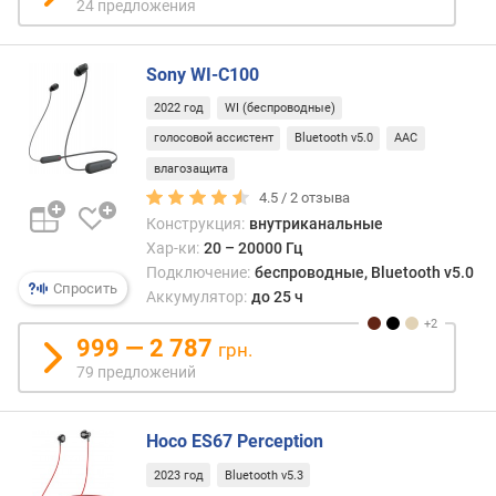
приче
24 предложения
е
а
н
по
и
срав
Sony WI-C100
я
с
2022 год
WI (беспроводные)
жест
п
дужк
голосовой ассистент
Bluetooth v5.0
AAC
о
(см.
влагозащита
к
«Конс
о
4.5 /
2
отзыва
оно
л
Конструкция:
внутриканальные
мень
и
Хар-ки:
20 – 20000 Гц
дави
ч
Подключение:
беспроводные, Bluetooth v5.0
на
Спросить
е
Аккумулятор:
до 25 ч
кожу
с
и
т
999 — 2 787
грн.
нере
в
оказ
79 предложений
у
боле
п
комф
р
Hoco ES67 Perception
в
е
испо
2023 год
Bluetooth v5.3
д
Такж