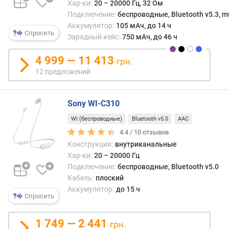
л
Хар-ки:
20 – 20000 Гц, 32 Ом
ь
Подключение:
беспроводные, Bluetooth v5.3, mu
н
Аккумулятор:
105 мАч, до 14 ч
о
Спросить
Зарядный кейс:
750 мАч, до 46 ч
с
т
4 999 — 11 413
грн.
ь
12 предложений
(
д
Б
Sony WI-C310
)
WI (беспроводные)
Bluetooth v5.0
AAC
в
4.4 /
10
отзывов
е
Конструкция:
внутриканальные
с
Хар-ки:
20 – 20000 Гц
(
Подключение:
беспроводные, Bluetooth v5.0
г
Кабель:
плоский
)
Аккумулятор:
до 15 ч
Спросить
к
о
1 749 — 2 441
грн.
н