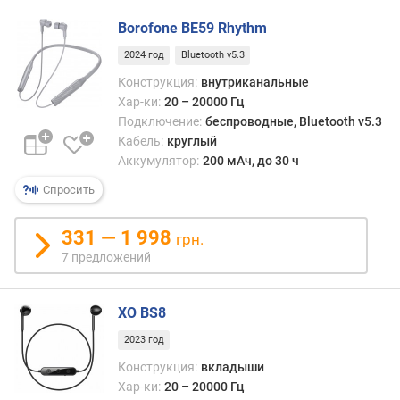
и
Borofone BE59 Rhythm
я
(
2024 год
Bluetooth v5.3
м
Конструкция:
внутриканальные
)
Хар-ки:
20 – 20000 Гц
Подключение:
беспроводные, Bluetooth v5.3
т
и
Кабель:
круглый
п
Аккумулятор:
200 мАч, до 30 ч
к
Спросить
а
б
е
331 — 1 998
грн.
л
7 предложений
я
з
XO BS8
в
2023 год
у
к
Конструкция:
вкладыши
Хар-ки:
20 – 20000 Гц