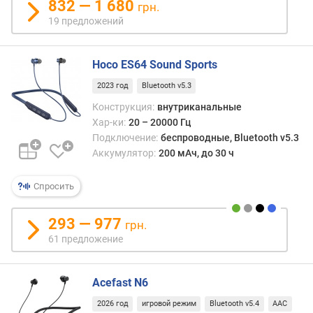
832 — 1 680
грн.
о
19 предложений
с
т
ь
Hoco ES64 Sound Sports
(
м
2023 год
Bluetooth v5.3
В
Конструкция:
внутриканальные
т
Хар-ки:
20 – 20000 Гц
)
Подключение:
беспроводные, Bluetooth v5.3
Аккумулятор:
200 мАч, до 30 ч
д
и
а
Спросить
м
е
293 — 977
грн.
т
61 предложение
р
д
и
Acefast N6
н
а
2026 год
игровой режим
Bluetooth v5.4
AAC