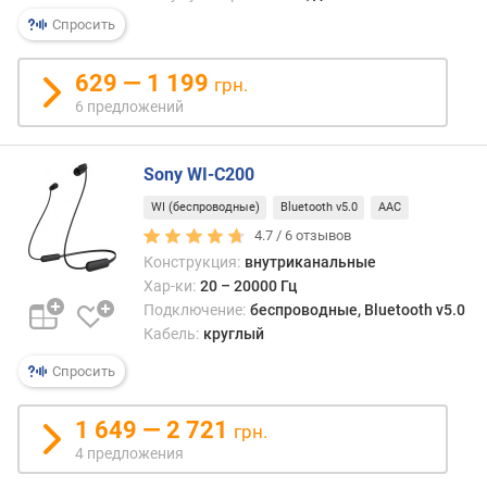
а
Спросить
б
е
629 — 1 199
грн.
л
6 предложений
я
(
м
Sony WI-C200
)
WI (беспроводные)
Bluetooth v5.0
AAC
р
4.7 /
6
отзывов
а
Конструкция:
внутриканальные
д
Хар-ки:
20 – 20000 Гц
и
Подключение:
беспроводные, Bluetooth v5.0
у
Кабель:
круглый
с
д
Спросить
е
й
1 649 — 2 721
грн.
с
т
4 предложения
в