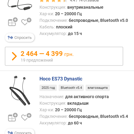
4.4 /
14
отзывов
T
Конструкция:
внутриканальные
W
S
Хар-ки:
20 – 20000 Гц
Подключение:
беспроводные, Bluetooth v5.0
т
Кабель:
плоский
и
Аккумулятор:
до 15 ч
Спросить
п
п
о
2 464 — 4 399
грн.
д
19 предложений
к
л
ю
Hoco ES73 Dynastic
ч
2025 год
Bluetooth v5.4
влагозащита
е
н
Назначение:
для активного спорта
и
Конструкция:
вкладыши
я
Хар-ки:
20 – 20000 Гц
Подключение:
беспроводные, Bluetooth v5.4
U
Аккумулятор:
до 60 ч
S
B
Спросить