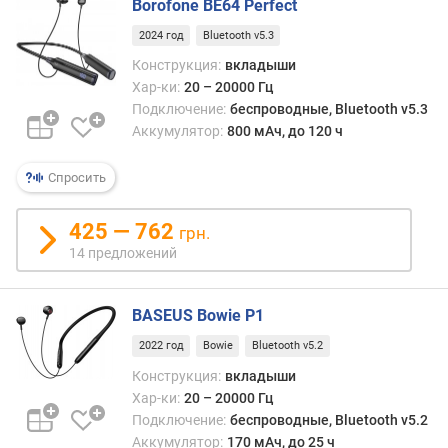
Borofone BE64 Perfect
е
р
2024 год
Bluetooth v5.3
Конструкция:
вкладыши
п
Хар-ки:
20 – 20000 Гц
о
Подключение:
беспроводные, Bluetooth v5.3
д
Аккумулятор:
800 мАч, до 120 ч
в
о
д
Спросить
к
а
425 — 762
грн.
б
14 предложений
е
л
я
BASEUS Bowie P1
д
2022 год
Bowie
Bluetooth v5.2
л
Конструкция:
вкладыши
и
Хар-ки:
20 – 20000 Гц
н
Подключение:
беспроводные, Bluetooth v5.2
а
Аккумулятор:
170 мАч, до 25 ч
к