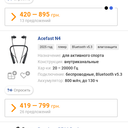
в
420 — 895
грн.
е
13 предложений
р
с
и
Acefast N4
я
B
2025 год
плеер
Bluetooth v5.3
влагозащита
l
Назначение:
для активного спорта
u
Конструкция:
внутриканальные
e
Хар-ки:
20 – 20000 Гц
t
Подключение:
беспроводные, Bluetooth v5.3
o
Аккумулятор:
800 мАч, до 130 ч
o
t
Спросить
h
419 — 799
грн.
ш
26 предложений
т
е
к