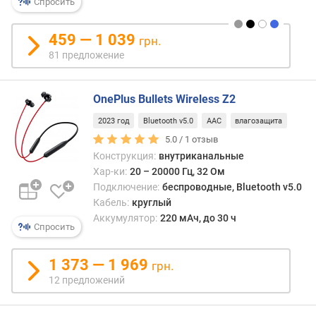
Спросить
еще
м
боль
и
сниж
459 — 1 039
грн.
н
риск
81 предложение
.
потер
ч
«уши»
а
OnePlus Bullets Wireless Z2
с
т
2023 год
Bluetooth v5.0
AAC
влагозащита
о
5.0 /
1
отзыв
т
Конструкция:
внутриканальные
а
Хар-ки:
20 – 20000 Гц, 32 Ом
(
Подключение:
беспроводные, Bluetooth v5.0
Г
Кабель:
круглый
ц
Аккумулятор:
220 мАч, до 30 ч
)
Спросить
м
1 373 — 1 969
а
грн.
к
12 предложений
с
.