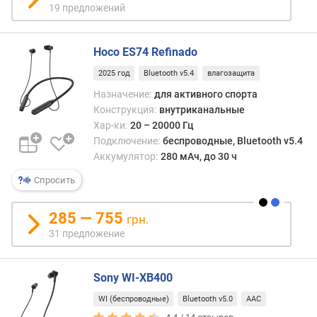
19 предложений
с
т
р
Hoco ES74 Refinado
у
к
2025 год
Bluetooth v5.4
влагозащита
ц
Назначение:
для активного спорта
и
Конструкция:
внутриканальные
я
Хар-ки:
20 – 20000 Гц
Подключение:
беспроводные, Bluetooth v5.4
ф
о
Аккумулятор:
280 мАч, до 30 ч
р
Спросить
м
а
285 — 755
к
грн.
о
31 предложение
р
п
у
Sony WI-XB400
с
WI (беспроводные)
Bluetooth v5.0
AAC
а