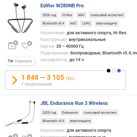
и
любо
Edifier W280NB Pro
м
случа
2026 год
Hi-Res
ANC
голосовой ассистент
данн
о
функ
Bluetooth v5.4
AAC
LDAC
влагозащита
т
актуа
Назначение:
для активного спорта, Hi-Res
д
искл
Конструкция:
внутриканальные
о
для
Хар-ки:
20 – 40000 Гц
р
внут
Подключение:
беспроводные, Bluetooth v5.4, mu
о
моде
Аккумулятор:
до 14 ч
г
Спросить
и
и
вкла
х
с
1 848 — 3 105
грн.
к
возм
7 предложений
д
бесп
е
подк
ш
(см.
JBL Endurance Run 3 Wireless
е
«Тип
в
2025 год
Endurance
голосовой ассистент
подкл
ы
Она
Bluetooth v5.4
влагозащита
м
позв
Назначение:
для активного спорта
устро
Конструкция:
внутриканальные