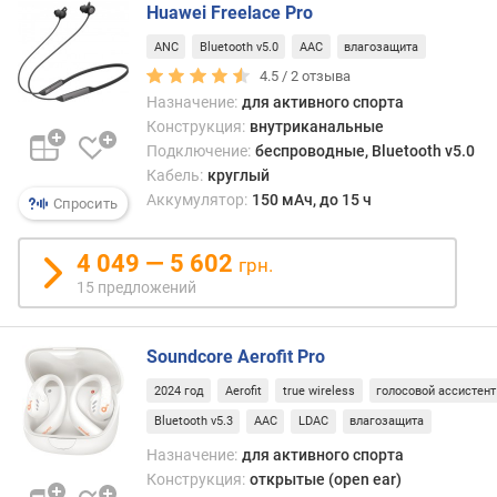
ч
Huawei Freelace Pro
а
ANC
Bluetooth v5.0
AAC
влагозащита
с
4.5 /
2
отзыва
т
Назначение:
для активного спорта
о
т
Конструкция:
внутриканальные
а
Подключение:
беспроводные, Bluetooth v5.0
(
Кабель:
круглый
Г
Аккумулятор:
150 мАч, до 15 ч
Спросить
ц
)
4 049 — 5 602
грн.
ч
15 предложений
у
в
Soundcore Aerofit Pro
с
т
2024 год
Aerofit
true wireless
голосовой ассистент
в
Bluetooth v5.3
AAC
LDAC
влагозащита
и
т
Назначение:
для активного спорта
е
Конструкция:
открытые (open ear)