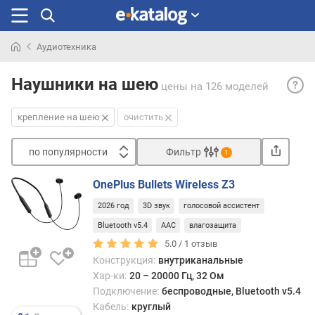
Аудиотехника
Искали
Креп
раньше
Наушники на шею
цены
на 126 моделей
на
шею
крепление на шею
очистить
— на
в
по популярности
Фильтр
науш
1
спец
Сортировать
прис
OnePlus Bullets Wireless Z3
п
для
2026 год
3D звук
голосовой ассистент
о
закр
п
Bluetooth v5.4
AAC
влагозащита
на
о
шее.
5.0 /
1
отзыв
п
Конструкция:
внутриканальные
у
Такое
Хар-ки:
20 – 20000 Гц, 32 Ом
л
прис
Подключение:
беспроводные, Bluetooth v5.4
я
може
Кабель:
круглый
р