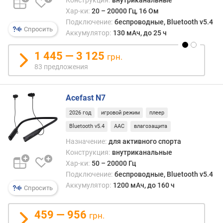
п
наде
о
Хар-ки:
20 – 20000 Гц, 16 Ом
удер
о
Подключение:
беспроводные, Bluetooth v5.4
на
Спросить
т
Аккумулятор:
130 мАч, до 25 ч
шее
з
и
ы
1 445 — 3 125
грн.
сниж
в
риск
83 предложения
а
потер
м
его.
Acefast N7
При
п
этом
2026 год
игровой режим
плеер
о
креп
д
Bluetooth v5.4
AAC
влагозащита
на
а
шею
Назначение:
для активного спорта
т
не
Конструкция:
внутриканальные
е
меша
Хар-ки:
50 – 20000 Гц
д
носи
Подключение:
беспроводные, Bluetooth v5.4
о
голо
Аккумулятор:
1200 мАч, до 160 ч
б
Спросить
убор
а
и
в
459 — 956
слож
грн.
л