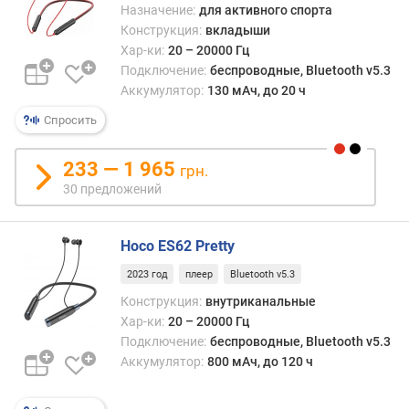
л
Назначение:
для активного спорта
отмет
о
Конструкция:
вкладыши
что
ж
Хар-ки:
20 – 20000 Гц
в
е
Подключение:
беспроводные, Bluetooth v5.3
неко
н
моде
Аккумулятор:
130 мАч, до 20 ч
и
могут
й
Спросить
пред
магни
233 — 1 965
позв
грн.
и
«слеп
30 предложений
м
вмес
п
выну
е
из
Hoco ES62 Pretty
д
ушей
а
2023 год
плеер
Bluetooth v5.3
науш
н
прев
Конструкция:
внутриканальные
с
конс
Хар-ки:
20 – 20000 Гц
(
в
Подключение:
беспроводные, Bluetooth v5.3
О
кольц
Аккумулятор:
800 мАч, до 120 ч
м
такие
)
магн