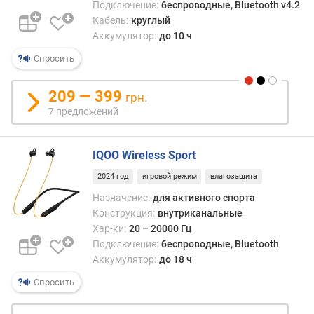
з
Подключение:
беспроводные, Bluetooth v4.2
а
Кабель:
круглый
д
Аккумулятор:
до 10 ч
е
Спросить
р
ж
к
209 — 399
грн.
а
7 предложений
з
в
у
IQOO Wireless Sport
к
а
2024 год
игровой режим
влагозащита
(
Назначение:
для активного спорта
м
Конструкция:
внутриканальные
с
Хар-ки:
20 – 20000 Гц
)
Подключение:
беспроводные, Bluetooth
Аккумулятор:
до 18 ч
м
о
Спросить
щ
н