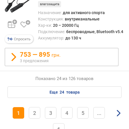
м
влагозащита
и
Назначение:
для активного спорта
к
Конструкция:
внутриканальные
а
Хар-ки:
20 – 20000 Гц
(
Подключение:
беспроводные, Bluetooth v5.4
м
м
Аккумулятор:
до 130 ч
Спросить
)
753 — 895
грн.
к
3 предложения
о
л
-
Показано 24 из 126 товаров
в
о
и
еще
24
товара
з
л
у
1
2
3
4
5
...
ч
а
т