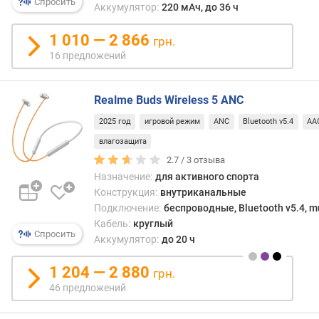
имет
Спросить
Аккумулятор:
220 мАч, до 36 ч
н
разн
о
конст
1 010 — 2 866
грн.
с
в
16 предложений
т
одни
и
моде
это
Realme Buds Wireless 5 ANC
о
жест
т
обруч
2025 год
игровой режим
ANC
Bluetooth v5.4
AA
д
по
влагозащита
е
форм
ш
2.7 /
3
отзыва
напо
е
Назначение:
для активного спорта
подко
в
Конструкция:
внутриканальные
в
ы
Подключение:
беспроводные, Bluetooth v5.4, mu
други
х
Кабель:
круглый
—
Спросить
к
утол
Аккумулятор:
до 20 ч
д
кабел
о
соед
1 204 — 2 880
грн.
р
оба
46 предложений
о
науш
г
В