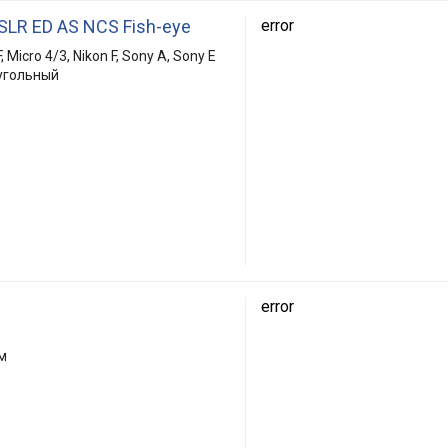
LR ED AS NCS Fish-eye
error
 Micro 4/3, Nikon F, Sony A, Sony E
угольный
error
м