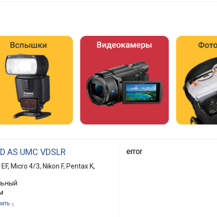
ED AS UMC VDSLR
error
F, Micro 4/3, Nikon F, Pentax K,
льный
м
пить
1