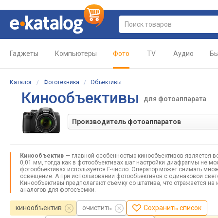
Гаджеты
Компьютеры
Фото
TV
Аудио
Бы
Каталог
/
Фототехника
/
Объективы
Кинообъективы
для фотоаппарата
Кинообъектив
— главной особенностью кинообъективов является во
0,01 мм, тогда как в фотообъективах шаг настройки диафрагмы не м
фотообъективах используется F-число. Оператор может снимать мно
освещение. А при использовании фотообъективов с одинаковой свет
Кинообъективы предполагают съемку со штатива, что отражается на 
аналогов для фотосъемки.
кинообъектив
очистить
Сохранить список