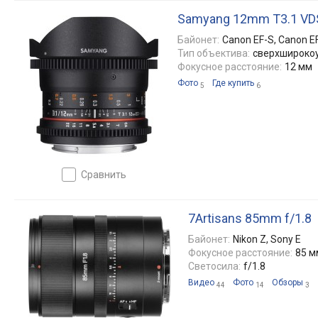
Samyang 12mm T3.1 VDS
Байонет:
Canon EF-S, Canon EF,
Тип объектива:
сверхшироко
Фокусное расстояние:
12 мм
Фото
Где купить
5
6
сравнить
7Artisans 85mm f/1.8
Байонет:
Nikon Z, Sony E
Фокусное расстояние:
85 м
Светосила:
f/1.8
Видео
Фото
Обзоры
44
14
3