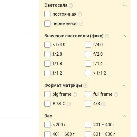
Светосила
постоянная
переменная
Значение светосилы (фикс)
< f/4.0
f/4.0
f/2.8
f/2.0
f/1.8
f/1.4
f/1.2
> f/1.2
Формат матрицы
big frame
full frame
APS-C
4/3
Вес
≤ 200 г
201 – 400 г
401 – 600 г
601 – 800 г