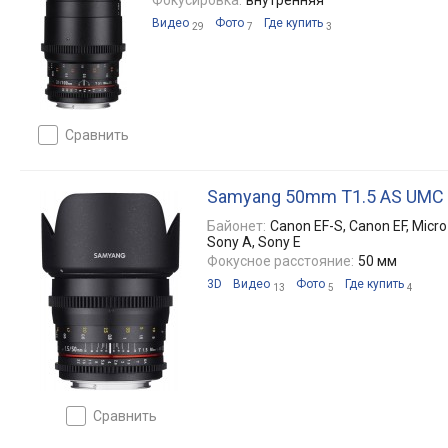
Фокусировка:
внутренняя
Видео
Фото
Где купить
29
7
3
сравнить
Samyang 50mm T1.5 AS UMC
Байонет:
Canon EF-S, Canon EF, Micro 4
Sony A, Sony E
Фокусное расстояние:
50 мм
3D
Видео
Фото
Где купить
13
5
4
сравнить