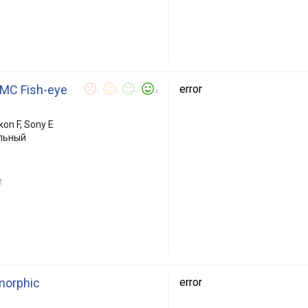
MC Fish-eye
error
0
0
0
2
kon F, Sony E
льный
2
morphic
error