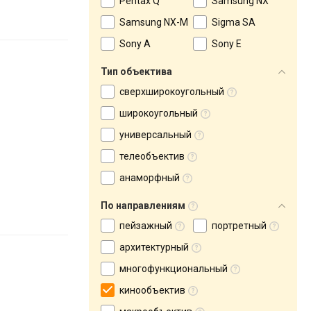
Pentax Q
Samsung NX
Samsung NX-M
Sigma SA
Sony A
Sony E
Тип объектива
сверхширокоугольный
широкоугольный
универсальный
телеобъектив
анаморфный
По направлениям
пейзажный
портретный
архитектурный
многофункциональный
кинообъектив