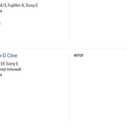
/3, Fujifilm X, Sony E
м
4
-D Cine
error
EF, Sony E
коугольный
м