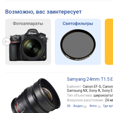
Возможно, вас заинтересует
Samyang 24mm T1.5 
Байонет:
Canon EF-S, Canon E
Samsung NX, Sony A, Sony E
Тип объектива:
широкоуго
Фокусное расстояние:
24 м
3D
Видео
Фото
Где ку
23
10