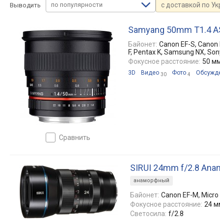
по популярности
с доставкой по У
Выводить
Samyang 50mm T1.4 
Байонет:
Canon EF-S, Canon EF
F, Pentax K, Samsung NX, Son
Фокусное расстояние:
50 м
3D
Видео
Фото
Обсужд
30
4
сравнить
SIRUI 24mm f/2.8 Ana
анаморфный
Байонет:
Canon EF-M, Micro 
Фокусное расстояние:
24 м
Светосила:
f/2.8