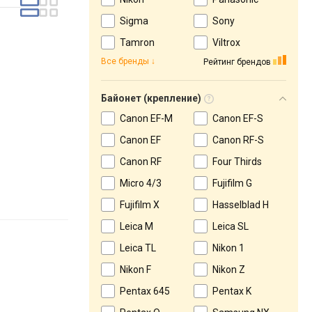
Sigma
Sony
Tamron
Viltrox
Все бренды
Рейтинг брендов
Байонет (крепление)
Canon EF-M
Canon EF-S
Canon EF
Canon RF-S
Canon RF
Four Thirds
Micro 4/3
Fujifilm G
Fujifilm X
Hasselblad H
Leica M
Leica SL
Leica TL
Nikon 1
Nikon F
Nikon Z
Pentax 645
Pentax K