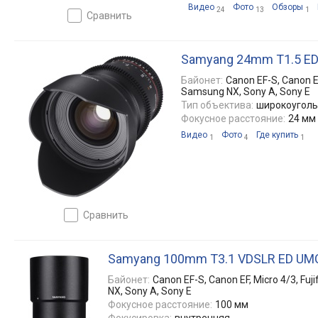
Видео
Фото
Обзоры
24
13
1
сравнить
Samyang 24mm T1.5 ED
Байонет:
Canon EF-S, Canon EF
Samsung NX, Sony A, Sony E
Тип объектива:
широкоугол
Фокусное расстояние:
24 мм
Видео
Фото
Где купить
1
4
1
сравнить
Samyang 100mm T3.1 VDSLR ED UM
Байонет:
Canon EF-S, Canon EF, Micro 4/3, Fuji
NX, Sony A, Sony E
Фокусное расстояние:
100 мм