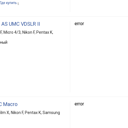
Где купить
5
 AS UMC VDSLR II
error
, Micro 4/3, Nikon F, Pentax K,
ьный
C Macro
error
film X, Nikon F, Pentax K, Samsung