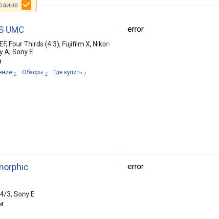
краине
AS UMC
error
, Four Thirds (4:3), Fujifilm X, Nikon
y A, Sony E
м
ение
Обзоры
Где купить
2
2
7
morphic
error
4/3, Sony E
м