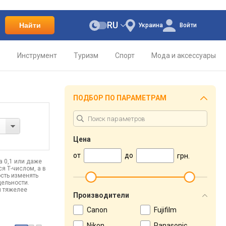
RU
Найти
Украина
Войти
о
Инструмент
Туризм
Спорт
Мода и аксессуары
ПОДБОР ПО ПАРАМЕТРАМ
Цена
от
до
грн.
а 0,1 или даже
я Т-числом, а в
сть изменять
дельности.
и тяжелее
Производители
Canon
Fujifilm
Nikon
Panasonic