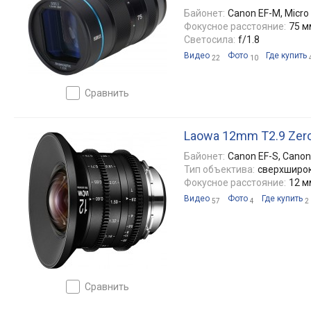
Байонет:
Canon EF-M, Micro 4
Фокусное расстояние:
75 м
Светосила:
f/1.8
Видео
Фото
Где купить
22
10
сравнить
Laowa 12mm T2.9 Zero
Байонет:
Canon EF-S, Canon 
Тип объектива:
сверхширо
Фокусное расстояние:
12 м
Видео
Фото
Где купить
57
4
2
сравнить