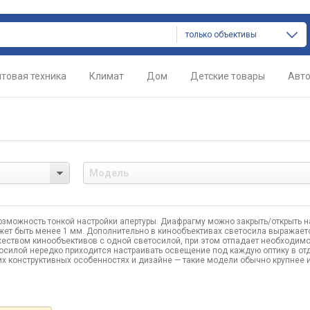
только объективы
товая техника
Климат
Дом
Детские товары
Авт
зможность тонкой настройки апертуры. Диафрагму можно закрыть/открыть н
ожет быть менее 1 мм. Дополнительно в кинообъективах светосила выражаетс
жеством кинообъективов с одной светосилой, при этом отпадает необходимо
осилой нередко приходится настраивать освещение под каждую оптику в от
их конструктивных особенностях и дизайне — такие модели обычно крупнее 