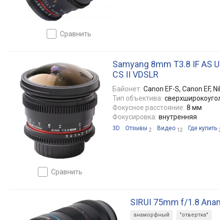
сравнить
Samyang 8mm T3.8 IF AS U
CS II VDSLR
Байонет:
Canon EF-S, Canon EF, Ni
Тип объектива:
сверхширокоуго
Фокусное расстояние:
8 мм
Фокусировка:
внутренняя
3D
Отзывы
Видео
Где купить
2
12
сравнить
SIRUI 75mm f/1.8 Ana
анаморфный
"отвертка"