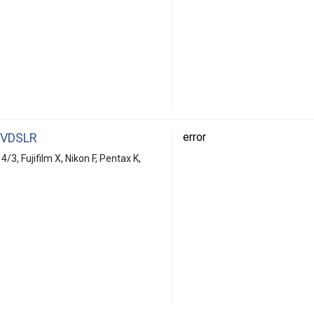
 VDSLR
error
/3, Fujifilm X, Nikon F, Pentax K,