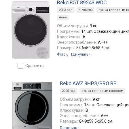
Beko B5T 89243 WDC
2023 год
BPRO500
сушка тепловым н
А+++
Объем загрузки:
9 кг
Программы:
14 шт, Освежающий цик
Класс сушки:
A
Энергопотребление:
А+++
Размеры:
84.6x59.8x58.6 см
Фото
Где купить
5
1
сравнить
Beko AWZ 9HPS/PRO BP
2025 год
сушка тепловым насосом
Объем загрузки:
9 кг
Программы:
15 шт, Освежающий ци
Класс сушки:
B
Энергопотребление:
A++
Размеры:
84.9x59.5x65.6 см
Где купить
2