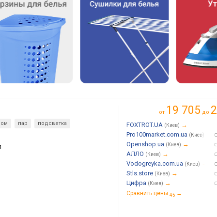
19 705
2
от
до
сом
пар
подсветка
FOXTROT.UA
→
(Киев)
Pro100market.com.ua
→
(Киев)
Openshop.ua
→
(Киев)
л
АЛЛО
→
(Киев)
Vodogreyka.com.ua
→
(Киев)
Stls.store
→
(Киев)
Цифра
→
(Киев)
Сравнить цены
→
45