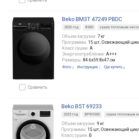
Beko BM3T 47249 PBDC
2025 год
B300
сушка тепловым насо
Объем загрузки:
7 кг
Программы:
15 шт, Освежающий цик
Класс сушки:
A
Энергопотребление:
А+++
Размеры:
84.6x59.8x47 см
Фото
Инструкции
Где купить
7
1
5
сравнить
Beko B5T 69233
2023 год
BPRO500
сушка тепловым н
Объем загрузки:
9 кг
Программы:
15 шт, Освежающий цик
Класс сушки:
B