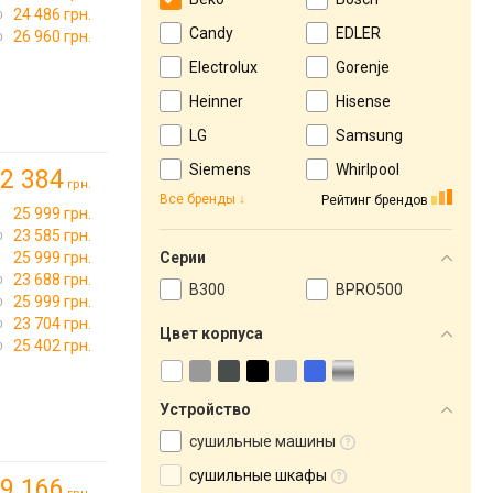
24 486 грн.
Candy
EDLER
26 960 грн.
Electrolux
Gorenje
Heinner
Hisense
LG
Samsung
Siemens
Whirlpool
2 384
грн.
Все бренды
Рейтинг брендов
25 999 грн.
23 585 грн.
25 999 грн.
Серии
23 688 грн.
B300
BPRO500
25 999 грн.
23 704 грн.
Цвет корпуса
25 402 грн.
Устройство
сушильные машины
сушильные шкафы
9 166