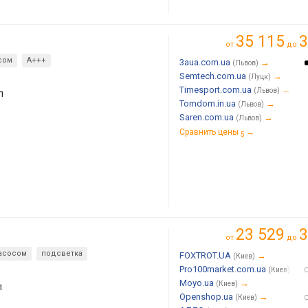
35 115
3
от
до
сом
А+++
3aua.com.ua
→
(Львов)
Semtech.com.ua
→
(Луцк)
Timesport.com.ua
→
(Львов)
л
Tomdom.in.ua
→
(Львов)
Saren.com.ua
→
(Львов)
Сравнить цены
→
5
23 529
3
от
до
асосом
подсветка
FOXTROT.UA
→
(Киев)
Pro100market.com.ua
→
(Киев)
Moyo.ua
→
(Киев)
л
Openshop.ua
→
(Киев)