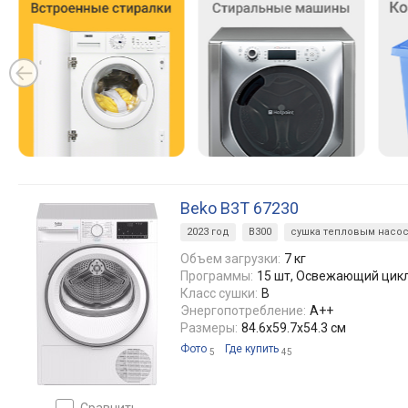
Beko B3T 67230
2023 год
B300
сушка тепловым насо
Объем загрузки:
7 кг
Программы:
15 шт, Освежающий цик
Класс сушки:
B
Энергопотребление:
A++
Размеры:
84.6x59.7x54.3 см
Фото
Где купить
5
45
сравнить