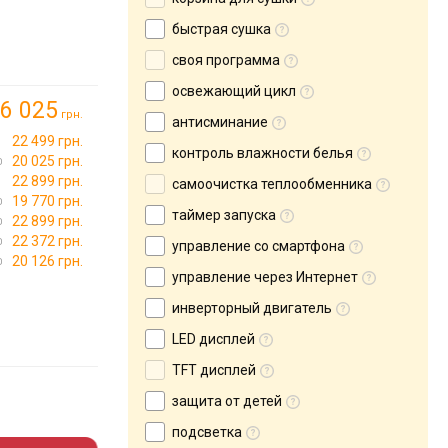
быстрая сушка
своя программа
освежающий цикл
6 025
грн.
антисминание
22 499 грн.
контроль влажности белья
20 025 грн.
22 899 грн.
самоочистка теплообменника
19 770 грн.
таймер запуска
22 899 грн.
22 372 грн.
управление со смартфона
20 126 грн.
управление через Интернет
инверторный двигатель
LED дисплей
TFT дисплей
защита от детей
подсветка