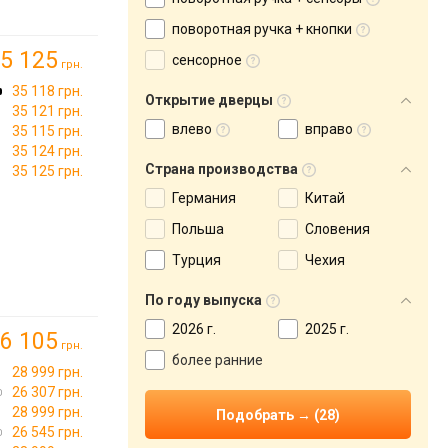
поворотная ручка + кнопки
5 125
сенсорное
грн.
35 118 грн.
Открытие дверцы
35 121 грн.
влево
вправо
35 115 грн.
35 124 грн.
Страна производства
35 125 грн.
Германия
Китай
Польша
Словения
Турция
Чехия
По году выпуска
2026 г.
2025 г.
6 105
грн.
более ранние
28 999 грн.
26 307 грн.
28 999 грн.
26 545 грн.