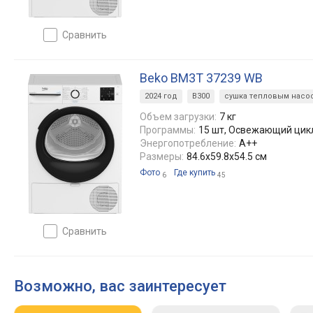
сравнить
Beko BM3T 37239 WB
2024 год
B300
сушка тепловым насо
Объем загрузки:
7 кг
Программы:
15 шт, Освежающий цик
Энергопотребление:
A++
Размеры:
84.6x59.8x54.5 см
Фото
Где купить
6
45
сравнить
Возможно, вас заинтересует