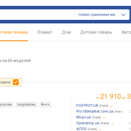
только сушильные машины
товая техника
Климат
Дом
Детские товары
Авт
ы
на 66 моделей
краине
21 910
3
от
до
асосом
подсветка
А+++
FOXTROT.UA
→
(Киев)
Pro100market.com.ua
→
(Киев)
Moyo.ua
→
(Киев)
Openshop.ua
→
(Киев)
АЛЛО
→
(Киев)