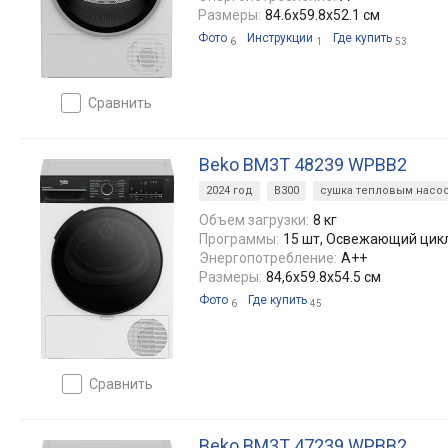
Размеры:
84.6x59.8x52.1 см
Фото
Инструкции
Где купить
6
1
53
сравнить
Beko BM3T 48239 WPBB2
2024 год
B300
сушка тепловым насо
Объем загрузки:
8 кг
Программы:
15 шт, Освежающий цик
Энергопотребление:
A++
Размеры:
84,6x59.8x54.5 см
Фото
Где купить
6
45
сравнить
Beko BM3T 47239 WPBB2