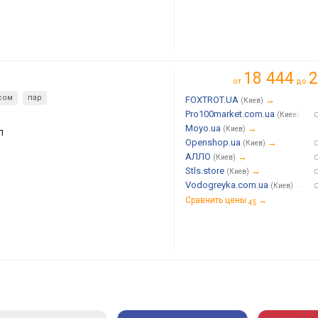
18 444
2
от
до
сом
пар
FOXTROT.UA
→
(Киев)
Pro100market.com.ua
→
(Киев)
Moyo.ua
→
(Киев)
л
Openshop.ua
→
(Киев)
АЛЛО
→
(Киев)
Stls.store
→
(Киев)
Vodogreyka.com.ua
→
(Киев)
Сравнить цены
→
45