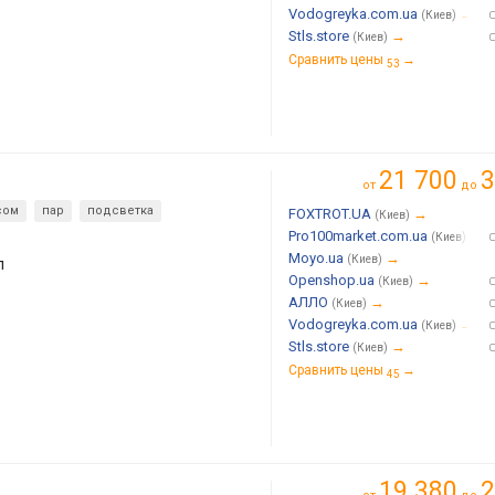
Vodogreyka.com.ua
→
(Киев)
Stls.store
→
(Киев)
Сравнить цены
→
53
21 700
3
от
до
сом
пар
подсветка
FOXTROT.UA
→
(Киев)
Pro100market.com.ua
→
(Киев)
Moyo.ua
→
(Киев)
л
Openshop.ua
→
(Киев)
АЛЛО
→
(Киев)
Vodogreyka.com.ua
→
(Киев)
Stls.store
→
(Киев)
Сравнить цены
→
45
19 380
2