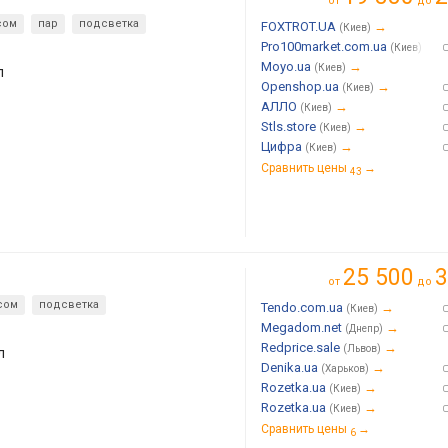
от
до
сом
пар
подсветка
FOXTROT.UA
→
(Киев)
Pro100market.com.ua
→
(Киев)
Moyo.ua
→
(Киев)
л
Openshop.ua
→
(Киев)
АЛЛО
→
(Киев)
Stls.store
→
(Киев)
Цифра
→
(Киев)
Сравнить цены
→
43
25 500
3
от
до
сом
подсветка
Tendo.com.ua
→
(Киев)
Megadom.net
→
(Днепр)
Redprice.sale
→
(Львов)
л
Denika.ua
→
(Харьков)
Rozetka.ua
→
(Киев)
Rozetka.ua
→
(Киев)
Сравнить цены
→
6