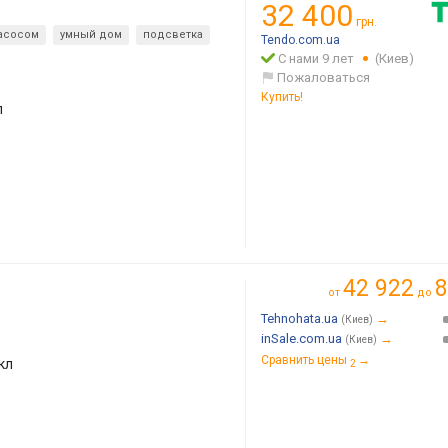
32 400
грн.
асосом
умный дом
подсветка
Tendo.com.ua
С нами 9 лет
(Киев)
Пожаловаться
Купить!
л
42 922
8
от
до
Tehnohata.ua
→
(Киев)
inSale.com.ua
→
(Киев)
Сравнить цены
→
кл
2