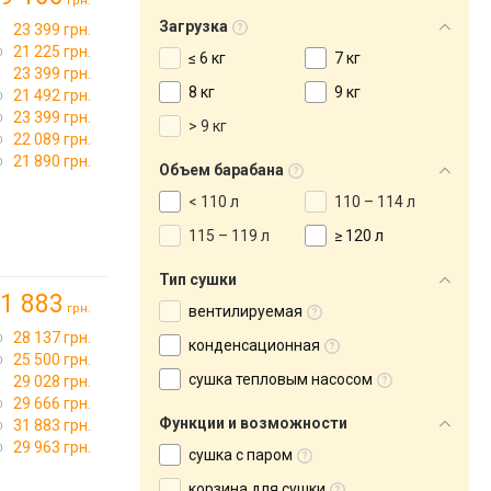
грн.
Загрузка
23 399 грн.
21 225 грн.
≤ 6 кг
7 кг
23 399 грн.
8 кг
9 кг
21 492 грн.
23 399 грн.
> 9 кг
22 089 грн.
21 890 грн.
Объем барабана
< 110 л
110 – 114 л
115 – 119 л
≥ 120 л
Тип сушки
1 883
грн.
вентилируемая
28 137 грн.
конденсационная
25 500 грн.
сушка тепловым насосом
29 028 грн.
29 666 грн.
Функции и возможности
31 883 грн.
29 963 грн.
сушка с паром
корзина для сушки