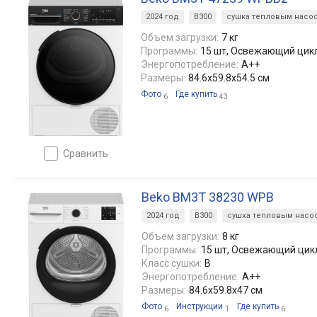
2024 год
B300
сушка тепловым насо
Объем загрузки:
7 кг
Программы:
15 шт, Освежающий цик
Энергопотребление:
A++
Размеры:
84.6х59.8х54.5 см
Фото
Где купить
6
43
сравнить
Beko BM3T 38230 WPB
2024 год
B300
сушка тепловым насо
Объем загрузки:
8 кг
Программы:
15 шт, Освежающий цик
Класс сушки:
B
Энергопотребление:
A++
Размеры:
84.6x59.8x47 см
Фото
Инструкции
Где купить
6
1
6