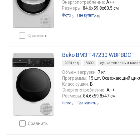
Энергопотребление:
A++
Размеры:
84.6x59.8x60.5 см
Фото
Где купить
5
48
сравнить
Beko BM3T 47230 WBPBDC
2024 год
B300
сушка тепловым насо
Объем загрузки:
7 кг
Программы:
15 шт, Освежающий цик
Класс сушки:
B
Энергопотребление:
A++
Размеры:
84.6x59.8x47 см
Фото
Где купить
6
2
сравнить