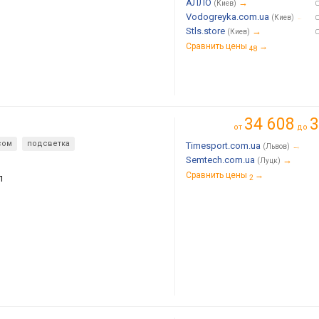
АЛЛО
→
(Киев)
Vodogreyka.com.ua
→
(Киев)
Stls.store
→
(Киев)
Сравнить цены
→
48
34 608
3
от
до
сом
подсветка
Timesport.com.ua
→
(Львов)
Semtech.com.ua
→
(Луцк)
Сравнить цены
→
л
2