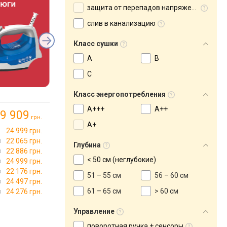
защита от перепадов напряжения
слив в канализацию
Класс сушки
A
B
C
Класс энергопотребления
А+++
A++
9 909
грн.
A+
24 999 грн.
22 065 грн.
Глубина
22 886 грн.
< 50 см (неглубокие)
24 999 грн.
22 176 грн.
51 – 55 см
56 – 60 см
24 497 грн.
61 – 65 см
> 60 см
24 276 грн.
Управление
поворотная ручка + сенсоры