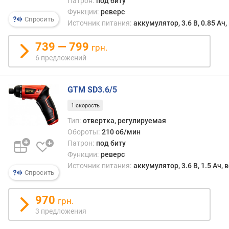
Патрон:
под биту
м
Функции:
реверс
Спросить
у
Источник питания:
аккумулятор, 3.6 В, 0.85 Ач
л
я
739 — 799
грн.
т
6 предложений
о
р
а
GTM SD3.6/5
(
1 скорость
А
ч
Тип:
отвертка, регулируемая
)
Обороты:
210 об/мин
Патрон:
под биту
м
Функции:
реверс
а
Источник питания:
аккумулятор, 3.6 В, 1.5 Ач,
к
Спросить
с
.
970
грн.
к
3 предложения
о
л