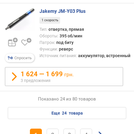
у
п
Jakemy JM-Y03 Plus
е
н
1 скорость
е
Тип:
отвертка, прямая
й
Обороты:
395 об/мин
)
Патрон:
под биту
Функции:
реверс
к
Источник питания:
аккумулятор, встроенный
о
Спросить
л
и
1 624 — 1 699
грн.
ч
3 предложения
е
с
т
Показано 24 из 80 товаров
в
о
еще
24
товара
с
к
о
р