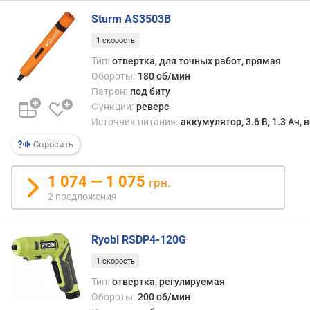
и
Sturm AS3503B
ч
е
1 скорость
с
Тип:
отвертка, для точных работ, прямая
т
Обороты:
180 об/мин
в
Патрон:
под биту
о
Функции:
реверс
о
Источник питания:
аккумулятор, 3.6 В, 1.3 Ач,
б
о
Спросить
р
о
1 074 — 1 075
грн.
т
о
2 предложения
в
(
Ryobi RSDP4-120G
о
б
1 скорость
/
Тип:
отвертка, регулируемая
м
Обороты:
200 об/мин
и