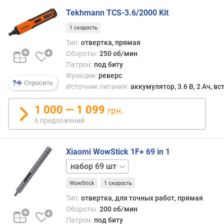
элект
л
моде
Tekhmann TCS-3.6/2000 Kit
е
имее
н
1 скорость
удоб
и
и
Тип:
отвертка, прямая
я
эрго
Обороты:
250 об/мин
пист
Патрон:
под биту
п
рукоя
Функции:
реверс
о
Спросить
Впроч
Источник питания:
аккумулятор, 3.6 В, 2 Ач, в
к
встре
о
и
1 000 — 1 099
грн.
л
моде
6 предложений
и
клас
ч
прям
е
форм
Xiaomi WowStick 1F+ 69 in 1
с
—
т
набор
в
в
64
том
WowStick
1 скорость
у
шт
числ
п
Тип:
отвертка, для точных работ, прямая
мини
р
Обороты:
200 об/мин
устро
е
Патрон:
под биту
для