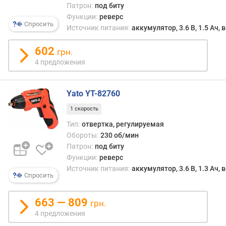
е
Патрон:
под биту
й
Функции:
реверс
Спросить
к
Источник питания:
аккумулятор, 3.6 В, 1.5 Ач,
р
у
602
грн.
т
4 предложения
я
щ
е
Yato YT-82760
г
1 скорость
о
м
Тип:
отвертка, регулируемая
о
Обороты:
230 об/мин
м
Патрон:
под биту
е
Функции:
реверс
н
Источник питания:
аккумулятор, 3.6 В, 1.3 Ач,
т
Спросить
а
(
663 — 809
грн.
с
4 предложения
т