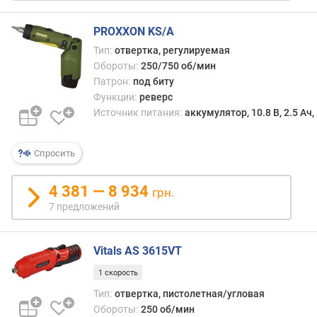
в
(
PROXXON KS/A
у
Тип:
отвертка, регулируемая
д
Обороты:
250/750 об/мин
/
Патрон:
под биту
м
Функции:
реверс
и
Источник питания:
аккумулятор, 10.8 В, 2.5 Ач,
н
)
Спросить
ч
и
4 381 — 8 934
с
грн.
л
7 предложений
о
с
т
Vitals AS 3615VT
у
1 скорость
п
е
Тип:
отвертка, пистолетная/угловая
н
Обороты:
250 об/мин