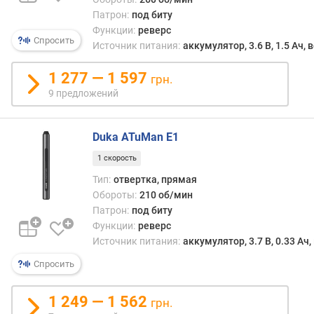
м
Патрон:
под биту
а
Функции:
реверс
к
Спросить
Источник питания:
аккумулятор, 3.6 В, 1.5 Ач,
с
.
1 277 — 1 597
грн.
к
9 предложений
р
у
т
Duka ATuMan E1
я
щ
1 скорость
и
Тип:
отвертка, прямая
й
Обороты:
210 об/мин
м
Патрон:
под биту
о
Функции:
реверс
м
Источник питания:
аккумулятор, 3.7 В, 0.33 Ач
е
н
Спросить
т
(
1 249 — 1 562
грн.
Н