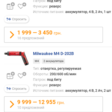
Патрон:
под биту
н
Функции:
реверс
)
Источник питания:
аккумулятор, 4 В, 2 Ач, 1 шт
м
Спросить
и
н
1 999 — 3 450
.
грн.
к
16 предложений
о
л
Milwaukee M4 D-202B
и
ч
M4
2 аккумулятора
е
Тип:
отвертка, регулируемая
с
Обороты:
200/600 об/мин
т
в
Патрон:
под биту
о
Функции:
реверс
Спросить
у
Источник питания:
аккумулятор, 4 В, 2 Ач, 2 шт
д
а
9 999 — 12 955
грн.
р
10 предложений
о