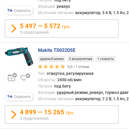
Патрон:
под биту
чаще
п
Функции:
реверс
всего
Спросить
о
Источник питания:
аккумулятор, 3.6 В, 1.5 Ач, 
делае
о
встр
т
5 497 — 5 572
грн.
(см.
з
«Ком
5 предложений
ы
аккум
в
хотя
а
Makita TD022DSE
быва
м
и
ударный режим
2 аккумулятора
1 скорость
искл
п
5.0 /
1
отзыв
о
Тип:
отвертка, регулируемая
Отме
д
Обороты:
2450 об/мин
также
а
Патрон:
под биту
что,
т
Функции:
ударный режим, реверс, тормоз дви
в
е
Спросить
Источник питания:
аккумулятор, 7.2 В, 1.5 Ач, 
отли
д
от
о
4 899 — 15 265
обыч
грн.
б
отвер
2 предложения
а
боль
в