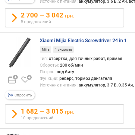
и
Источник питания:
аккумулятор, 3.6 В, 2 Ач, в
р
откр
н
болто
2 700 — 3 042
грн.
о
шуру
5 предложений
с
и
т
друго
и
анал
Xiaomi Mijia Electric Screwdriver 24 in 1
крепе
о
Mijia
1 скорость
однак
т
с
Тип:
отвертка, для точных работ, прямая
д
одно
Обороты:
200 об/мин
е
сторо
Патрон:
под биту
ш
мене
Функции:
реверс, тормоз двигателя
е
мощ
Источник питания:
аккумулятор, 3.7 В, 0.35 Ач
в
(крут
ы
моме
Спросить
х
обыч
к
не
1 682 — 3 015
грн.
д
прев
10 предложений
о
5
р
Нм),
о
с