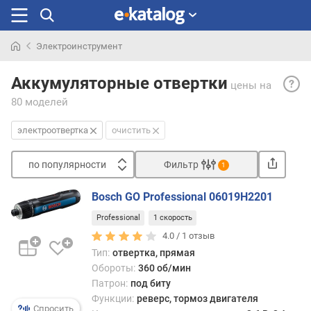
Электроинструмент
Искали
Элект
раньше
Аккумуляторные отвертки
цены
на
— эле
80 моделей
факт
пред
электроотвертка
очистить
собо
упро
по популярности
Фильтр
анало
1
шуру
Сортировать
(см.
Bosch GO Professional 06019H2201
п
соот
Professional
1 скорость
о
пункт
п
4.0 /
1
отзыв
Они
о
Тип:
отвертка, прямая
такж
п
пред
Обороты:
360 об/мин
у
для
Патрон:
под биту
л
закр
Функции:
реверс, тормоз двигателя
я
Спросить