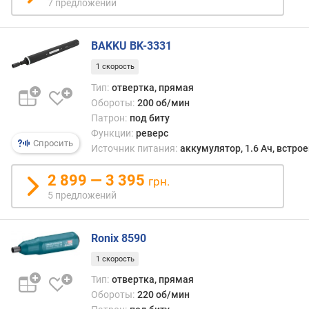
7 предложений
м
)
BAKKU BK-3331
в
е
1 скорость
с
Тип:
отвертка, прямая
(
Обороты:
200 об/мин
к
Патрон:
под биту
г
Функции:
реверс
)
Спросить
Источник питания:
аккумулятор, 1.6 Ач, встро
е
2 899 — 3 395
м
грн.
к
5 предложений
о
с
т
Ronix 8590
ь
1 скорость
а
к
Тип:
отвертка, прямая
к
Обороты:
220 об/мин
у