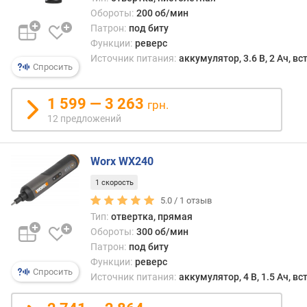
м
Обороты:
200 об/мин
о
Патрон:
под биту
щ
Функции:
реверс
н
Источник питания:
аккумулятор, 3.6 В, 2 Ач, в
о
Спросить
с
т
1 599 — 3 263
грн.
ь
12 предложений
(
В
т
Worx WX240
)
1 скорость
м
5.0 /
1
отзыв
а
Тип:
отвертка, прямая
к
Обороты:
300 об/мин
с
Патрон:
под биту
.
Функции:
реверс
к
Спросить
Источник питания:
аккумулятор, 4 В, 1.5 Ач, в
о
л