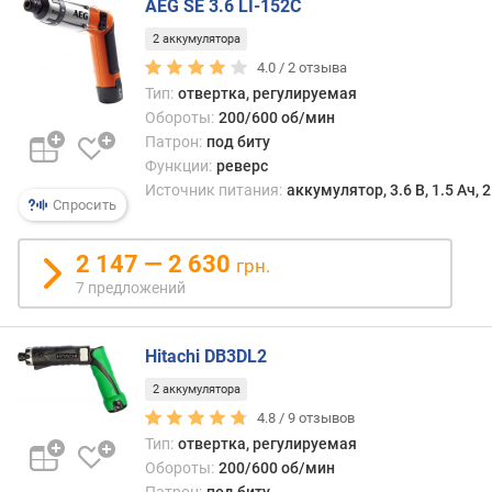
AEG SE 3.6 LI-152C
г
друго
и
—
2 аккумулятора
м
боле
4.0 /
2
отзыва
комп
Тип:
отвертка, регулируемая
о
и
Обороты:
200/600 об/мин
т
удоб
Патрон:
под биту
д
в
Функции:
реверс
о
перен
Источник питания:
аккумулятор, 3.6 В, 1.5 Ач, 
р
тем
Спросить
о
боле
г
что
2 147 — 2 630
и
грн.
для
х
7 предложений
пита
к
таких
д
инст
е
Hitachi DB3DL2
трад
ш
испо
2 аккумулятора
е
аккум
4.8 /
9
отзывов
в
При
Тип:
отвертка, регулируемая
ы
этом
Обороты:
200/600 об/мин
м
батар