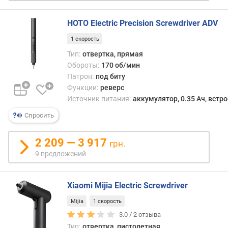
о
с
HOTO Electric Precision Screwdriver ADV
т
1 скорость
ь
(
Тип:
отвертка, прямая
В
Обороты:
170 об/мин
т
Патрон:
под биту
)
Функции:
реверс
Источник питания:
аккумулятор, 0.35 Ач, встр
п
о
Спросить
т
р
2 209 — 3 917
грн.
е
9 предложений
б
л
я
Xiaomi Mijia Electric Screwdriver
е
м
Mijia
1 скорость
а
3.0 /
2
отзыва
я
Тип:
отвертка, пистолетная