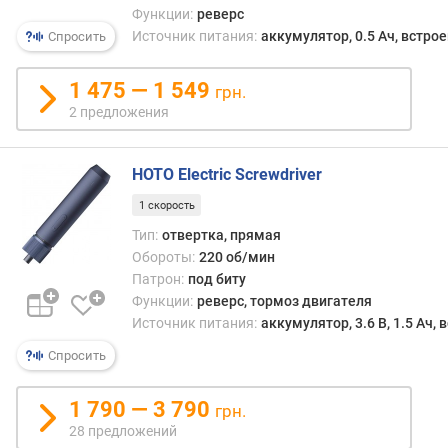
д
Функции:
реверс
точн
л
работ
Источник питания:
аккумулятор, 0.5 Ач, встро
Спросить
о
В
ж
любо
1 475 — 1 549
е
грн.
случа
н
2 предложения
данн
и
тип
й
инст
HOTO Electric Screwdriver
не
рассч
1 скорость
п
на
о
Тип:
отвертка, прямая
задач
л
Обороты:
220 об/мин
треб
е
Патрон:
под биту
высо
з
Функции:
реверс, тормоз двигателя
мощн
н
Источник питания:
аккумулятор, 3.6 В, 1.5 Ач,
а
Спросить
я
м
о
1 790 — 3 790
грн.
щ
28 предложений
н