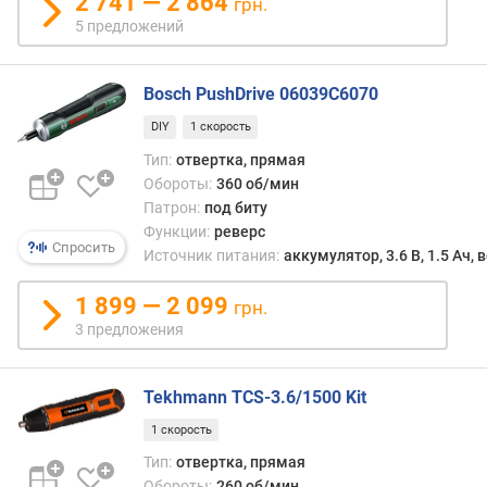
2 741 — 2 864
и
грн.
ч
5 предложений
е
с
Bosch PushDrive 06039C6070
т
в
DIY
1 скорость
о
Тип:
отвертка, прямая
у
Обороты:
360 об/мин
д
а
Патрон:
под биту
р
Функции:
реверс
Спросить
о
Источник питания:
аккумулятор, 3.6 В, 1.5 Ач,
в
(
1 899 — 2 099
грн.
у
3 предложения
д
/
м
Tekhmann TCS-3.6/1500 Kit
и
1 скорость
н
)
Тип:
отвертка, прямая
Обороты:
260 об/мин