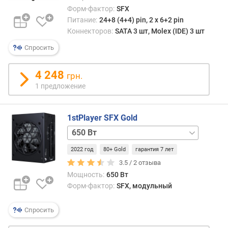
Форм-фактор:
SFX
В
v
Питание:
24+8 (4+4) pin, 2 х 6+2 pin
.
Коннекторов:
SATA 3 шт, Molex (IDE) 3 шт
Спросить
S
A
T
4 248
грн.
A
1 предложение
(
ш
т
1stPlayer SFX Gold
)
850 Вт
24+8+8(4+4) pin
M
2022 год
80+ Gold
гарантия 7 лет
850 Вт
O
24+8+8(4+4) pin
3.5 /
2
отзыва
L
белый
Мощность:
650 Вт
E
Форм-фактор:
SFX, модульный
X
(
Спросить
ш
т