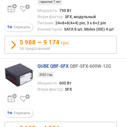
гарантия 7 лет
e
n
Мощность:
750 Вт
e
Форм-фактор:
SFX, модульный
t
Питание:
24+8+8(4+4) pin, 3 х 6+2 pin
Спросить
i
Коннекторов:
SATA 8 шт, Molex (IDE) 4 шт
c
s
5 988 — 9 174
грн.
N
36 предложений
o
i
s
QUBE QBF-SFX
QBF-SFX-600W-12G
e
2022 год
с
Мощность:
600 Вт
т
Форм-фактор:
SFX
а
н
д
а
Спросить
р
т