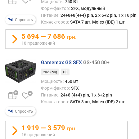
Мощность:
750 Вт
т
Форм-фактор:
SFX, модульный
о
Питание:
24+8+8(4+4) pin, 2 х 6+2 pin, 1 x 16 pin
р
Спросить
а
Коннекторов:
SATA 7 шт, Molex (IDE) 1 шт
(
м
5 694 — 7 686
грн.
м
18 предложений
)
с
Gamemax GS SFX
GS-450 80+
е
2023 год
GS
р
т
Мощность:
450 Вт
и
Форм-фактор:
SFX
ф
Питание:
24+8 (4+4) pin, 1 х 6+2 pin
и
Коннекторов:
SATA 3 шт, Molex (IDE) 2 шт
к
Спросить
а
т
1 919 — 3 579
грн.
C
16 предложений