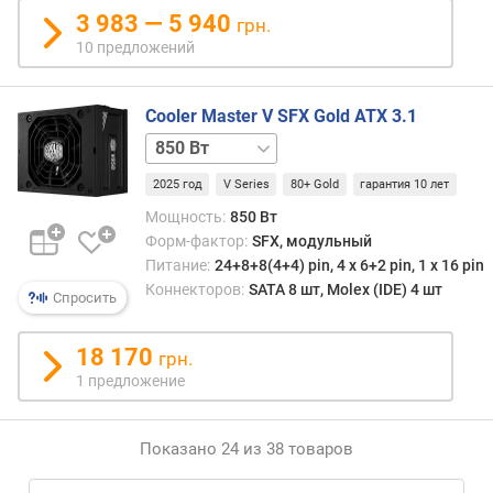
24+8+8(4+4) pin
3
3 983 — 5 940
грн.
80+
.
10 предложений
Gold
3
белый
V
750 Вт
+
Cooler Master V SFX Gold ATX 3.1
24+8+8(4+4) pin
5
750 Вт
80+
V
Gold
(
2025 год
V Series
80+ Gold
гарантия 10 лет
белый
В
850 Вт
Мощность:
850 Вт
т
24+8+8(4+4) pin
Форм-фактор:
SFX, модульный
)
80+
Питание:
24+8+8(4+4) pin, 4 х 6+2 pin, 1 x 16 pin
Gold
Коннекторов:
SATA 8 шт, Molex (IDE) 4 шт
м
Спросить
850 Вт
о
24+8+8(4+4) pin
щ
18 170
80+
грн.
н
Gold
1 предложение
о
белый
с
т
Показано 24 из 38 товаров
ь
-