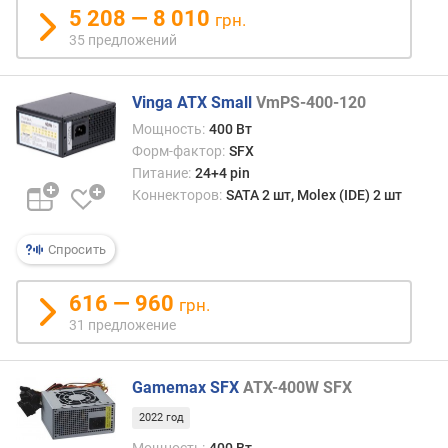
)
5 208 — 8 010
грн.
35 предложений
P
C
I
Vinga ATX Small
VmPS-400-120
e
Мощность:
400 Вт
6
Форм-фактор:
SFX
p
Питание:
24+4 pin
i
Коннекторов:
SATA 2 шт, Molex (IDE) 2 шт
n
(
ш
Спросить
т
)
616 — 960
грн.
P
31 предложение
C
I
e
Gamemax SFX
ATX-400W SFX
8
2022 год
p
Мощность:
400 Вт