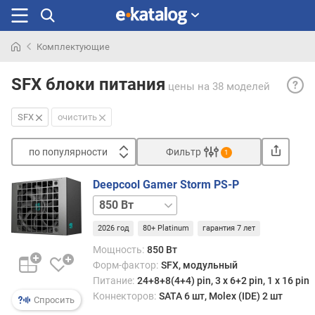
Комплектующие
Искали
SFX
раньше
SFX блоки питания
цены
на 38 моделей
— ум
верс
SFX
очистить
ATX,
разра
по популярности
Фильтр
спец
1
для
Сортировать
пита
Deepcool Gamer Storm PS-P
п
сист
1000 Вт
о
в
п
мини
2026 год
80+ Platinum
гарантия 7 лет
о
корпу
Мощность:
850 Вт
п
(в
Форм-фактор:
SFX, модульный
у
частн
Питание:
24+8+8(4+4) pin, 3 х 6+2 pin, 1 x 16 pin
л
micro
Коннекторов:
SATA 6 шт, Molex (IDE) 2 шт
я
Спросить
где
р