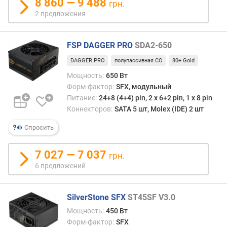
8 860 — 9 488
грн.
т
2 предложения
)
P
FSP DAGGER PRO
SDA2-650
C
I
DAGGER PRO
полупассивная СО
80+ Gold
e
Мощность:
650 Вт
1
Форм-фактор:
SFX, модульный
6
Питание:
24+8 (4+4) pin, 2 х 6+2 pin, 1 x 8 pin
p
Коннекторов:
SATA 5 шт, Molex (IDE) 2 шт
i
n
Спросить
(
ш
7 027 — 7 037
грн.
т
)
6 предложений
м
SilverStone SFX
ST45SF V3.0
о
щ
Мощность:
450 Вт
н
Форм-фактор:
SFX