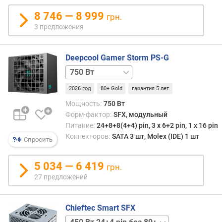
комп
н
може
8 746 — 8 999
грн.
о
имет
3 предложения
с
реша
т
значе
и
Испо
Deepcool Gamer Storm PS-G
те
750 Вт
о
же
белый
т
разъ
2026 год
80+ Gold
гарантия 5 лет
850 Вт
850 Вт
д
что
белый
е
Мощность:
750 Вт
и
ш
Форм-фактор:
SFX, модульный
ориг
е
ATX,
Питание:
24+8+8(4+4) pin, 3 х 6+2 pin, 1 x 16 pin
в
и
Коннекторов:
SATA 3 шт, Molex (IDE) 1 шт
Спросить
ы
будуч
х
полн
к
5 034 — 6 419
грн.
совм
д
27 предложений
элект
о
SFX
р
имее
о
Chieftec Smart SFX
габар
г
умен
250 Вт