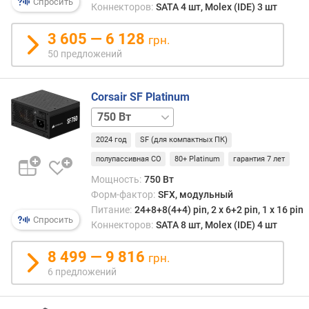
п
Спросить
Коннекторов:
SATA 4 шт, Molex (IDE) 3 шт
о
о
3 605 — 6 128
грн.
т
50 предложений
з
ы
в
Corsair SF Platinum
а
850 Вт
1000 Вт
м
2024 год
SF (для компактных ПК)
п
о
полупассивная СО
80+ Platinum
гарантия 7 лет
д
Мощность:
750 Вт
а
Форм-фактор:
SFX, модульный
т
Питание:
24+8+8(4+4) pin, 2 х 6+2 pin, 1 x 16 pin
е
Спросить
Коннекторов:
SATA 8 шт, Molex (IDE) 4 шт
д
о
8 499 — 9 816
грн.
б
6 предложений
а
в
л