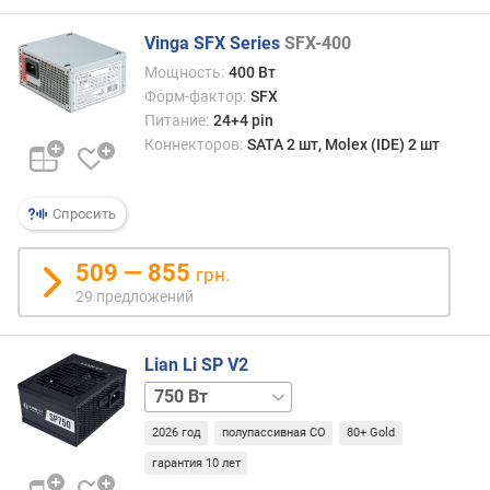
К
П
Vinga SFX Series
SFX-400
Д
Мощность:
400 Вт
(
Форм-фактор:
SFX
%
Питание:
24+4 pin
)
Коннекторов:
SATA 2 шт, Molex (IDE) 2 шт
д
и
Спросить
а
м
509 — 855
е
грн.
т
29 предложений
р
в
е
Lian Li SP V2
н
750 Вт
т
белый
и
2026 год
полупассивная СО
80+ Gold
850 Вт
850 Вт
л
белый
гарантия 10 лет
я