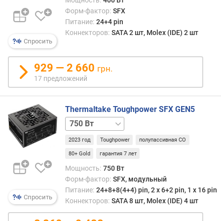
i
n
Форм-фактор:
SFX
(
Питание:
24+4 pin
ш
Коннекторов:
SATA 2 шт, Molex (IDE) 2 шт
т
Спросить
)
929 — 2 660
грн.
P
17 предложений
C
I
e
Thermaltake Toughpower SFX GEN5
8
1000 Вт
p
i
2023 год
Toughpower
полупассивная СО
n
80+ Gold
гарантия 7 лет
(
6
Мощность:
750 Вт
+
Форм-фактор:
SFX, модульный
2
Питание:
24+8+8(4+4) pin, 2 х 6+2 pin, 1 x 16 pin
)
Спросить
Коннекторов:
SATA 8 шт, Molex (IDE) 4 шт
(
ш