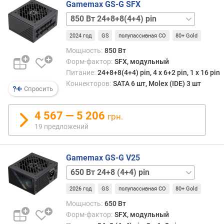
Gamemax GS-G SFX
е
650 Вт
н
24+8
и
2024 год
GS
полупассивная СО
80+ Gold
(4+4) pin
я
650 Вт
Мощность:
850 Вт
п
24+8
Форм-фактор:
SFX, модульный
о
(4+4) pin
Питание:
24+8+8(4+4) pin, 4 х 6+2 pin, 1 x 16 pin
к
белый
Коннекторов:
SATA 6 шт, Molex (IDE) 3 шт
Спросить
о
750 Вт
л
24+8+8(4+4) pin
и
750 Вт
4 567 — 5 206
грн.
ч
24+8+8(4+4) pin
19 предложений
е
белый
с
850 Вт
т
24+8+8(4+4) pin
Gamemax GS-G V25
в
белый
650 Вт
у
24+8
п
2026 год
GS
полупассивная СО
80+ Gold
(4+4) pin
р
белый
Мощность:
650 Вт
е
750 Вт
Форм-фактор:
SFX, модульный
д
24+8+8(4+4) pin