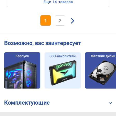
еще
14
товаров
1
2
V
(
1
2
В
т
)
Возможно, вас заинтересует
м
о
щ
н
о
с
т
ь
+
5
V
Комплектующие
s
b