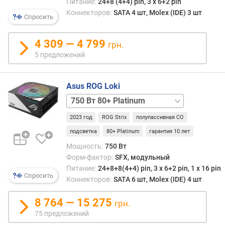
Питание:
24+8 (4+4) pin, 3 х 6+2 pin
л
750 Вт
о
Коннекторов:
SATA 4 шт, Molex (IDE) 3 шт
Спросить
24+8+8(4+4) pin
ж
белый
е
850 Вт
4 309 — 4 799
грн.
н
24+8+8(4+4) pin
5 предложений
и
й
Asus ROG Loki
м
850 Вт
о
80+
щ
2023 год
ROG Strix
полупассивная СО
Platinum
н
850 Вт
подсветка
80+ Platinum
гарантия 10 лет
о
80+
Мощность:
750 Вт
с
Platinum
Форм-фактор:
SFX, модульный
т
белый
Питание:
24+8+8(4+4) pin, 3 х 6+2 pin, 1 x 16 pin
ь
1000 Вт
Спросить
Коннекторов:
SATA 6 шт, Molex (IDE) 4 шт
(
80+
В
Platinum
8 764 — 15 275
т
грн.
1200 Вт
)
75 предложений
80+
Titanium