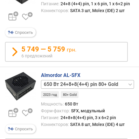
о
Питание:
24+8 (4+4) pin, 1 x 6 pin, 1 х 6+2 pin
с
Коннекторов:
SATA 3 шт, Molex (IDE) 2 шт
т
ь
+
Спросить
1
2
V
5 749 — 5 759
грн.
(
6 предложений
В
т
)
Almordor AL-SFX
450 Вт
м
24+4 pin
о
2023 год
80+ Gold
80+
щ
Bronze
Мощность:
650 Вт
н
550 Вт
Форм-фактор:
SFX, модульный
о
24+4 pin
Питание:
24+8+8(4+4) pin, 3 х 6+2 pin
с
80+
Коннекторов:
SATA 8 шт, Molex (IDE) 4 шт
т
Bronze
Спросить
ь
650 Вт
+