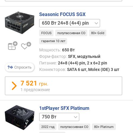
y
b
e
Seasonic FOCUS SGX
n
750 Вт
e
24+8+8(4+4) pin
t
FOCUS
полупассивная СО
80+ Gold
i
гарантия 10 лет
c
s
Мощность:
650 Вт
E
Форм-фактор:
SFX, модульный
ff
Питание:
24+8 (4+4) pin, 2 х 6+2 pin
Спросить
i
Коннекторов:
SATA 6 шт, Molex (IDE) 3 шт
c
i
7 521
грн.
e
1 предложение
n
c
y
1stPlayer SFX Platinum
750 Вт
C
белый
y
2022 год
полупассивная СО
80+ Platinum
b