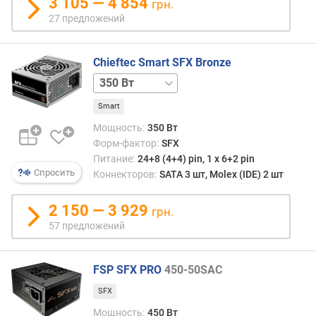
3 105 — 4 854
A
грн.
T
27 предложений
X
1
Chieftec Smart SFX Bronze
2
В
450 Вт
v
.
Smart
Мощность:
350 Вт
с
Форм-фактор:
SFX
т
Питание:
24+8 (4+4) pin, 1 х 6+2 pin
а
Спросить
Коннекторов:
SATA 3 шт, Molex (IDE) 2 шт
н
д
2 150 — 3 929
а
грн.
р
57 предложений
т
E
P
FSP SFX PRO
450-50SAC
S
SFX
1
Мощность:
450 Вт
2