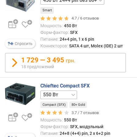
и
до
24+4 pin
м
100х1
Smart
без
мм
80+
4.7 /
6
отзывов
о
по
Мощность:
450 Вт
т
шири
Форм-фактор:
SFX
д
глуби
Питание:
24+4 pin, 1 x 6 pin
о
и
Спросить
Коннекторов:
SATA 4 шт, Molex (IDE) 2 шт
р
высо
о
соотв
1 729 — 3 495
грн.
г
и
18 предложений
х
к
Chieftec Compact SFX
д
е
450 Вт
650 Вт
ш
е
Compact (SFX)
80+ Gold
в
3.7 /
7
отзывов
ы
Мощность:
550 Вт
м
Форм-фактор:
SFX, модульный
Питание:
24+8 (4+4) pin, 2 х 6+2 pin