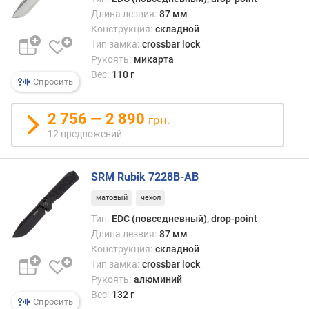
Длина лезвия:
87 мм
Конструкция:
складной
Тип замка:
crossbar lock
Рукоять:
микарта
Вес:
110 г
Спросить
2 756 — 2 890
грн.
12 предложений
SRM Rubik 7228B-AB
матовый
чехол
Тип:
EDC (повседневный), drop-point
Длина лезвия:
87 мм
Конструкция:
складной
Тип замка:
crossbar lock
Рукоять:
алюминий
Вес:
132 г
Спросить