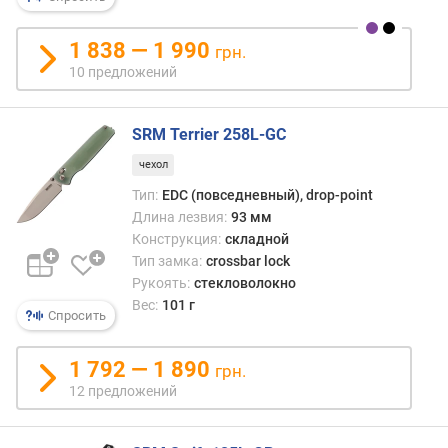
1 838 — 1 990
грн.
10 предложений
SRM Terrier 258L-GC
чехол
Тип:
EDC (повседневный), drop-point
Длина лезвия:
93 мм
Конструкция:
складной
Тип замка:
crossbar lock
Рукоять:
стекловолокно
Вес:
101 г
Спросить
1 792 — 1 890
грн.
12 предложений