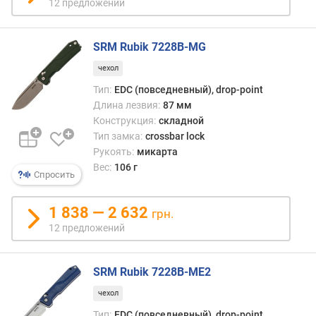
12 предложений
SRM Rubik 7228B-MG
чехол
Тип:
EDC (повседневный), drop-point
Длина лезвия:
87 мм
Конструкция:
складной
Тип замка:
crossbar lock
Рукоять:
микарта
Вес:
106 г
Спросить
1 838 — 2 632
грн.
12 предложений
SRM Rubik 7228B-ME2
чехол
Тип:
EDC (повседневный), drop-point