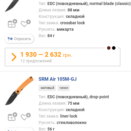
д
Тип:
EDC (повседневный), normal blade (classic)
л
Длина лезвия:
88 мм
о
Конструкция:
складной
ж
Тип замка:
crossbar lock
е
Рукоять:
микарта
н
Вес:
84 г
и
Спросить
й
1 930 — 2 632
грн.
12 предложений
т
в
е
SRM Air 105M-GJ
р
д
матовый
чехол
о
Тип:
EDC (повседневный), drop-point
с
Длина лезвия:
75 мм
т
Конструкция:
складной
ь
Тип замка:
liner lock
(
Рукоять:
стекловолокно
H
Вес:
56 г
R