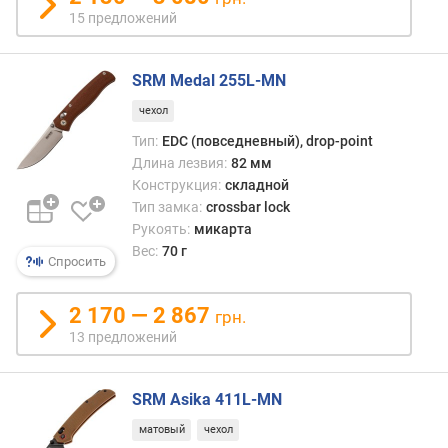
л
15 предложений
е
н
и
SRM Medal 255L-MN
я
чехол
п
Тип:
EDC (повседневный), drop-point
о
Длина лезвия:
82 мм
к
Конструкция:
складной
о
Тип замка:
crossbar lock
л
Рукоять:
микарта
и
Вес:
70 г
Спросить
ч
е
с
2 170 — 2 867
грн.
т
13 предложений
в
у
п
SRM Asika 411L-MN
р
е
матовый
чехол