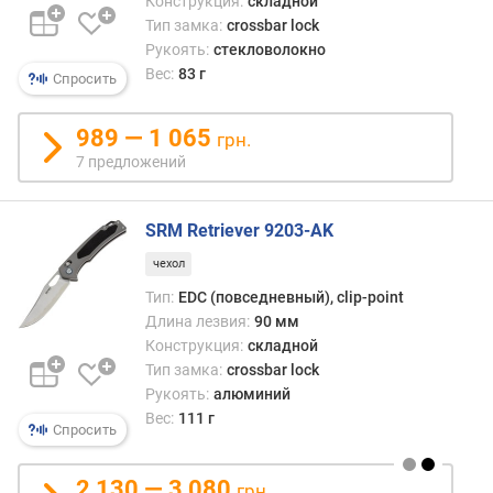
Конструкция:
складной
п
Тип замка:
crossbar lock
о
Рукоять:
стекловолокно
о
Вес:
83 г
Спросить
т
з
989 — 1 065
ы
грн.
в
7 предложений
а
м
SRM Retriever 9203-AK
п
чехол
о
Тип:
EDC (повседневный), clip-point
д
Длина лезвия:
90 мм
а
т
Конструкция:
складной
е
Тип замка:
crossbar lock
д
Рукоять:
алюминий
о
Вес:
111 г
Спросить
б
а
в
2 130 — 3 080
грн.