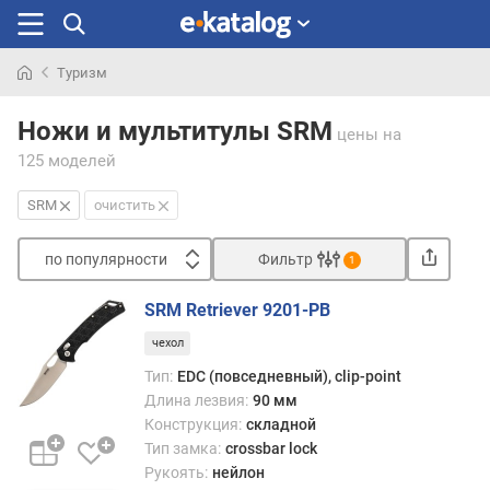
Туризм
Искали
раньше
Ножи и мультитулы SRM
цены
на
125 моделей
SRM
очистить
по популярности
Фильтр
1
Сортировать
SRM Retriever 9201-PB
п
чехол
о
п
Тип:
EDC (повседневный), clip-point
о
Длина лезвия:
90 мм
п
Конструкция:
складной
у
Тип замка:
crossbar lock
л
Рукоять:
нейлон
я