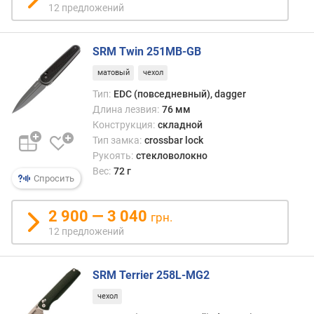
12 предложений
и
н
а
SRM Twin 251MB-GB
(
с
матовый
чехол
л
Тип:
EDC (повседневный), dagger
о
Длина лезвия:
76 мм
ж
Конструкция:
складной
е
Тип замка:
crossbar lock
н
Рукоять:
стекловолокно
)
(
Вес:
72 г
Спросить
м
м
2 900 — 3 040
)
грн.
12 предложений
SRM Terrier 258L-MG2
чехол