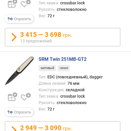
)
Тип замка:
crossbar lock
Рукоять:
стекловолокно
к
Вес:
72 г
о
Спросить
л
-
3 415 — 3 698
грн.
в
13 предложений
о
ф
у
SRM Twin 251MB-GT2
н
к
матовый
чехол
ц
Тип:
EDC (повседневный), dagger
и
Длина лезвия:
76 мм
й
Конструкция:
складной
(
Тип замка:
crossbar lock
ш
Рукоять:
стекловолокно
т
Вес:
72 г
)
Спросить
д
2 949 — 3 090
грн.
л