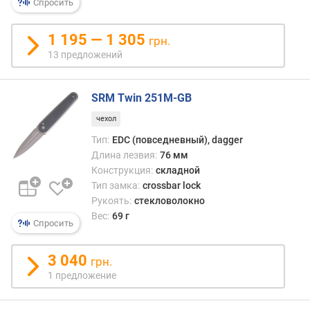
Спросить
C
)
1 195 — 1 305
грн.
д
13 предложений
л
и
SRM Twin 251M-GB
н
а
чехол
л
Тип:
EDC (повседневный), dagger
е
Длина лезвия:
76 мм
з
Конструкция:
складной
в
Тип замка:
crossbar lock
и
я
Рукоять:
стекловолокно
(
Вес:
69 г
Спросить
м
м
3 040
)
грн.
1 предложение
т
о