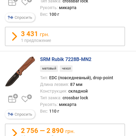
Тип замка:
crossbar lock
Рукоять:
микарта
Вес:
100 г
Спросить
3 431
грн.
1 предложение
SRM Rubik 7228B-MN2
матовый
чехол
Тип:
EDC (повседневный), drop-point
Длина лезвия:
87 мм
Конструкция:
складной
Тип замка:
crossbar lock
Рукоять:
микарта
Вес:
110 г
Спросить
2 756 — 2 890
грн.