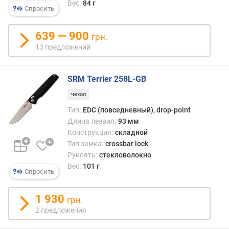
Вес:
84 г
р
Спросить
н
о
639 — 900
грн.
с
13 предложений
т
и
SRM Terrier 258L-GB
о
т
чехол
д
Тип:
EDC (повседневный), drop-point
е
Длина лезвия:
93 мм
ш
Конструкция:
складной
е
Тип замка:
crossbar lock
в
Рукоять:
стекловолокно
ы
Вес:
101 г
х
Спросить
к
д
1 930
грн.
о
2 предложения
р
о