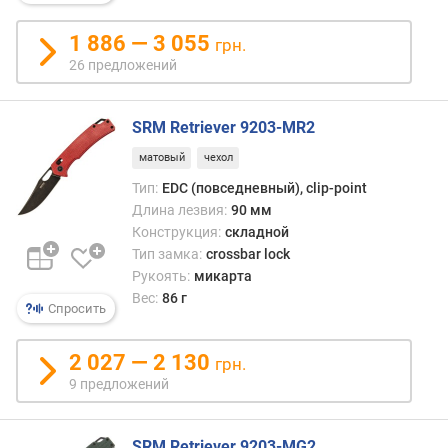
1 886 — 3 055
грн.
26 предложений
SRM Retriever 9203-MR2
матовый
чехол
Тип:
EDC (повседневный), clip-point
Длина лезвия:
90 мм
Конструкция:
складной
Тип замка:
crossbar lock
Рукоять:
микарта
Вес:
86 г
Спросить
2 027 — 2 130
грн.
9 предложений
SRM Retriever 9203-MG2