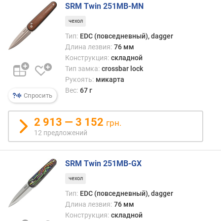
л
SRM Twin 251MB-MN
щ
чехол
и
н
Тип:
EDC (повседневный), dagger
а
Длина лезвия:
76 мм
л
Конструкция:
складной
е
Тип замка:
crossbar lock
з
Рукоять:
микарта
в
Вес:
67 г
Спросить
и
я
(
2 913 — 3 152
грн.
м
12 предложений
м
)
SRM Twin 251MB-GX
в
чехол
е
с
Тип:
EDC (повседневный), dagger
(
Длина лезвия:
76 мм
г
Конструкция:
складной