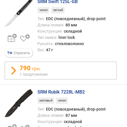
SRM Swift 125L-GB
чехол
легкий
Тип:
EDC (повседневный), drop-point
Длина лезвия:
80 мм
Конструкция:
складной
Тип замка:
liner lock
Рукоять:
стекловолокно
Вес:
47 г
Спросить
790
грн.
1 предложение
SRM Rubik 7228L-MB2
матовый
чехол
Тип:
EDC (повседневный), drop-point
Длина лезвия:
87 мм
Конструкция:
складной