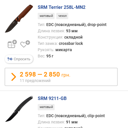
г
SRM Terrier 258L-MN2
и
м
матовый
чехол
Тип:
EDC (повседневный), drop-point
о
Длина лезвия:
93 мм
т
Конструкция:
складной
д
Тип замка:
crossbar lock
о
Рукоять:
микарта
р
Вес:
95 г
о
Спросить
г
и
2 598 — 2 850
х
грн.
к
11 предложений
д
е
ш
SRM 9211-GB
е
матовый
в
Тип:
EDC (повседневный), clip-point
ы
Длина лезвия:
91 мм
м