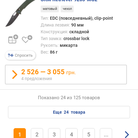
матовый
чехол
Тип:
EDC (повседневный), clip-point
Длина лезвия:
90 мм
Конструкция:
складной
Тип замка:
crossbar lock
Рукоять:
микарта
Вес:
86 г
Спросить
2 526 — 3 055
грн.
4 предложения
Показано 24 из 125 товаров
еще
24
товара
1
2
3
4
5
...