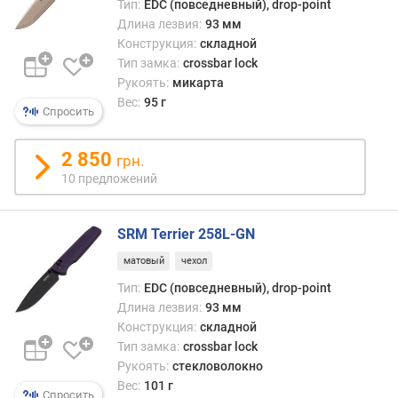
Тип:
EDC (повседневный), drop-point
Длина лезвия:
93 мм
Конструкция:
складной
Тип замка:
crossbar lock
Рукоять:
микарта
Вес:
95 г
Спросить
2 850
грн.
10 предложений
SRM Terrier 258L-GN
матовый
чехол
Тип:
EDC (повседневный), drop-point
Длина лезвия:
93 мм
Конструкция:
складной
Тип замка:
crossbar lock
Рукоять:
стекловолокно
Вес:
101 г
Спросить