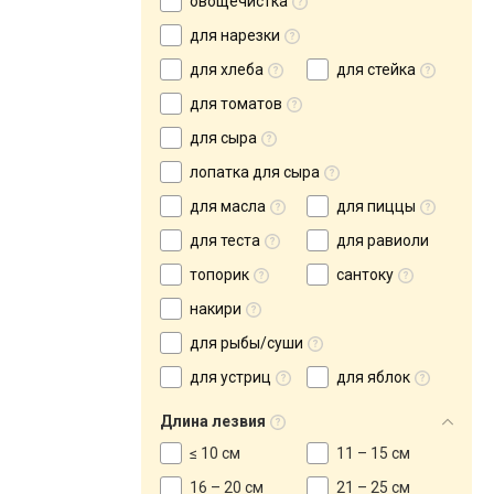
овощечистка
для нарезки
для хлеба
для стейка
для томатов
для сыра
лопатка для сыра
для масла
для пиццы
для теста
для равиоли
топорик
сантоку
накири
для рыбы/суши
для устриц
для яблок
Длина лезвия
≤ 10 см
11 – 15 см
16 – 20 см
21 – 25 см