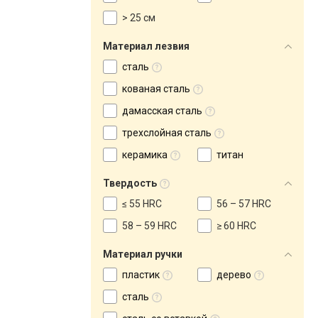
> 25 см
Материал лезвия
сталь
кованая сталь
дамасская сталь
трехслойная сталь
керамика
титан
Твердость
≤ 55 HRC
56 – 57 HRC
58 – 59 HRC
≥ 60 HRC
Материал ручки
пластик
дерево
сталь