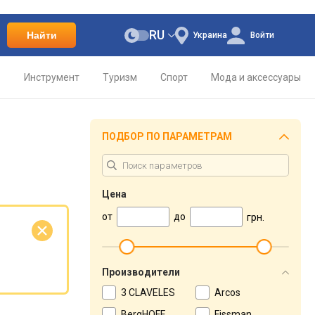
RU
Найти
Украина
Войти
о
Инструмент
Туризм
Спорт
Мода и аксессуары
ПОДБОР ПО ПАРАМЕТРАМ
Цена
от
до
грн.
е
Производители
3 CLAVELES
Arcos
BergHOFF
Fissman