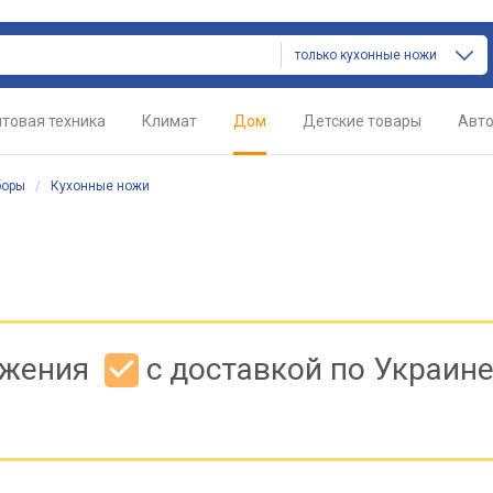
только кухонные ножи
товая техника
Климат
Дом
Детские товары
Авт
боры
/
Кухонные ножи
ожения
с доставкой по Украин