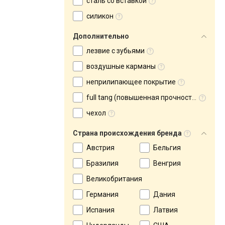
сталь со вставкой
силикон
Дополнительно
лезвие с зубьями
воздушные карманы
неприлипающее покрытие
full tang (повышенная прочность)
чехол
Страна происхождения бренда
Австрия
Бельгия
Бразилия
Венгрия
Великобритания
Германия
Дания
Испания
Латвия