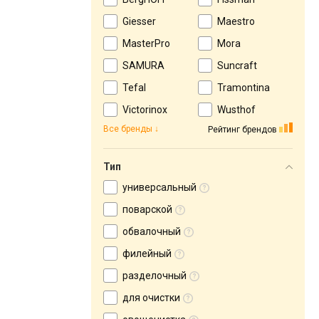
Giesser
Maestro
MasterPro
Mora
SAMURA
Suncraft
Tefal
Tramontina
Victorinox
Wusthof
Все бренды
Рейтинг брендов
Тип
универсальный
поварской
обвалочный
филейный
разделочный
для очистки