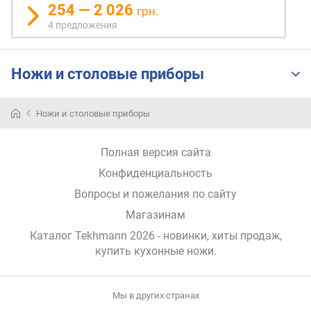
254 — 2 026
грн.
р
4 предложения
н
о
с
т
Ножи и столовые приборы
и
о
Ножи и столовые приборы
т
д
Полная версия сайта
е
ш
Конфиденциальность
е
Вопросы и пожелания по сайту
в
Магазинам
ы
х
Каталог Tekhmann 2026
- новинки, хиты продаж,
к
купить кухонные ножи
.
д
о
р
Мы в других странах
о