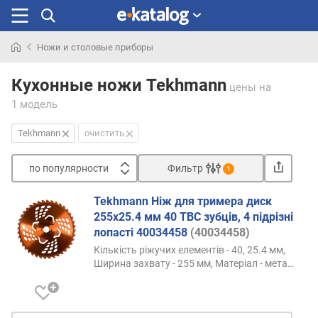
Ножи и столовые приборы
Искали
раньше
Кухонные ножи Tekhmann
цены
на
1 модель
Tekhmann
очистить
по популярности
Фильтр
1
Сортировать
Tekhmann Ніж для тримера диск
п
255х25.4 мм 40 ТВС зубців, 4 підрізні
о
лопасті 40034458
(40034458)
п
Кількість ріжучих елементів - 40, 25.4 мм,
о
Ширина захвату - 255 мм, Матеріал -
мета…
п
у
л
я