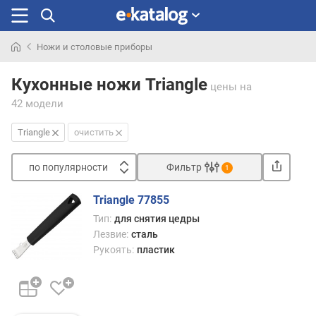
Ножи и столовые приборы
Искали
раньше
Кухонные ножи Triangle
цены
на
42 модели
Triangle
очистить
по популярности
Фильтр
1
Сортировать
Triangle 77855
п
Тип:
для снятия цедры
о
Лезвие:
сталь
п
Рукоять:
пластик
о
п
у
л
я