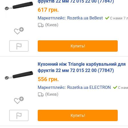
фруктів 22 мм 72 015 22 00 (77847)
617
грн.
Маркетплейс: Rozetka.ua BeBest
С нами 7 
(Киев)
Купить!
Кухонний ніж Triangle карбувальний для
фруктів 22 мм 72 015 22 00 (77847)
556
грн.
Маркетплейс: Rozetka.ua ELECTRON
С нам
(Киев)
Купить!