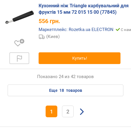
Кухонний ніж Triangle карбувальний для
фруктів 15 мм 72 015 15 00 (77845)
556
грн.
Маркетплейс: Rozetka.ua ELECTRON
С нам
(Киев)
Купить!
Показано 24 из 42 товаров
еще
18
товаров
1
2