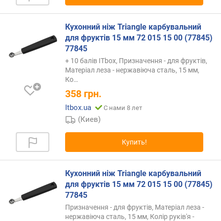
д
л
о
Кухонний ніж Triangle карбувальний
ж
для фруктів 15 мм 72 015 15 00 (77845)
е
77845
н
+ 10 балів ITbox, Призначення - для фруктів,
и
Матеріал леза - нержавіюча сталь, 15 мм,
й
Ко…
358
грн.
к
Itbox.ua
С нами 8 лет
о
(Киев)
л
и
Купить!
ч
е
с
Кухонний ніж Triangle карбувальний
т
для фруктів 15 мм 72 015 15 00 (77845)
в
77845
о
Призначення - для фруктів, Матеріал леза -
с
нержавіюча сталь, 15 мм, Колір руків'я -
л