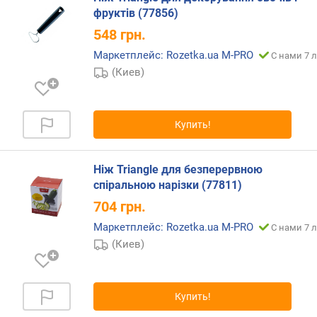
о
фруктів (77856)
л
548
грн.
щ
и
Маркетплейс: Rozetka.ua M-PRO
С нами 7 л
н
(Киев)
а
л
е
Купить!
з
в
и
Ніж Triangle для безперервною
я
спіральною нарізки (77811)
(
м
704
грн.
м
Маркетплейс: Rozetka.ua M-PRO
С нами 7 л
)
(Киев)
т
в
е
Купить!
р