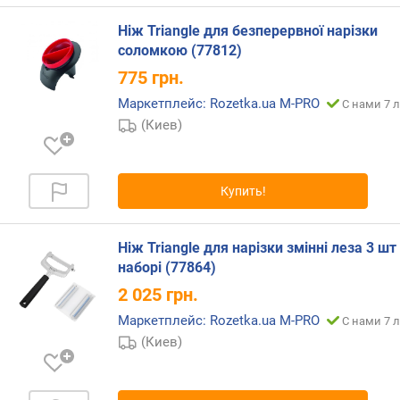
д
о
Ніж Triangle для безперервної нарізки
с
соломкою (77812)
т
775
грн.
ь
(
Маркетплейс: Rozetka.ua M-PRO
С нами 7 л
H
(Киев)
R
C
)
Купить!
Ніж Triangle для нарізки змінні леза 3 шт
наборі (77864)
2 025
грн.
Маркетплейс: Rozetka.ua M-PRO
С нами 7 л
(Киев)