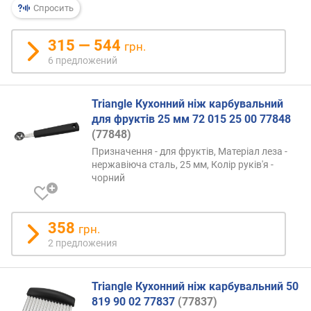
Спросить
р
н
о
315 — 544
грн.
с
6 предложений
т
и
Triangle Кухонний ніж карбувальний
о
для фруктів 25 мм 72 015 25 00 77848
т
(77848)
д
Призначення - для фруктів, Матеріал леза -
е
нержавіюча сталь, 25 мм, Колір руків'я -
ш
чорний
е
в
ы
358
грн.
х
2 предложения
к
д
о
Triangle Кухонний ніж карбувальний 50
р
819 90 02 77837
(77837)
о