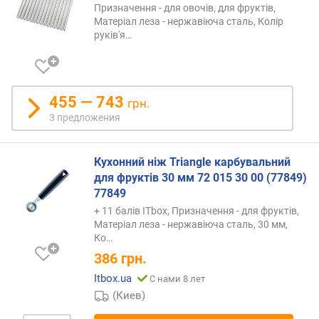
г
Призначення - для овочів, для фруктів,
и
Матеріал леза - нержавіюча сталь, Колір
руків'я…
м
о
т
д
455 — 743
грн.
о
3 предложения
р
о
г
Кухонний ніж Triangle карбувальний
и
для фруктів 30 мм 72 015 30 00 (77849)
х
77849
к
+ 11 балів ITbox, Призначення - для фруктів,
д
Матеріал леза - нержавіюча сталь, 30 мм,
е
Ко…
ш
386
грн.
е
в
Itbox.ua
С нами 8 лет
ы
(Киев)
м