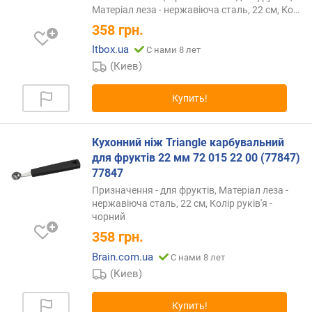
л
Матеріал леза - нержавіюча сталь, 22 см,
Ко…
е
358
грн.
н
Itbox.ua
С нами 8 лет
и
(Киев)
я
п
Купить!
о
к
о
Кухонний ніж Triangle карбувальний
л
для фруктів 22 мм 72 015 22 00 (77847)
и
77847
ч
Призначення - для фруктів, Матеріал леза -
е
нержавіюча сталь, 22 см, Колір руків'я -
с
чорний
т
358
грн.
в
Brain.com.ua
у
С нами 8 лет
п
(Киев)
р
е
Купить!