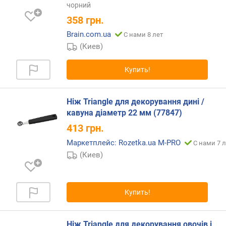
чорний
о
358
грн.
е
в
Brain.com.ua
С нами 8 лет
(Киев)
д
л
Купить!
и
н
а
Ніж Triangle для декорування дині /
л
кавуна діаметр 22 мм (77847)
е
з
413
грн.
в
Маркетплейс: Rozetka.ua M-PRO
С нами 7 л
и
(Киев)
я
(
с
м
Купить!
)
т
Ніж Triangle для декорування овочів і