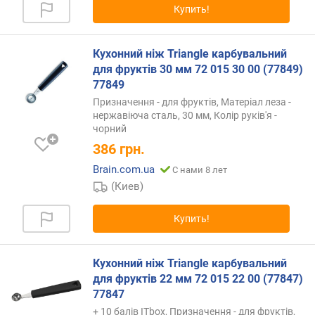
Купить!
п
о
о
Кухонний ніж Triangle карбувальний
т
для фруктів 30 мм 72 015 30 00 (77849)
з
77849
ы
Призначення - для фруктів, Матеріал леза -
в
нержавіюча сталь, 30 мм, Колір руків'я -
а
чорний
м
386
грн.
п
Brain.com.ua
С нами 8 лет
о
(Киев)
д
а
Купить!
т
е
д
Кухонний ніж Triangle карбувальний
о
для фруктів 22 мм 72 015 22 00 (77847)
б
77847
а
в
+ 10 балів ITbox, Призначення - для фруктів,