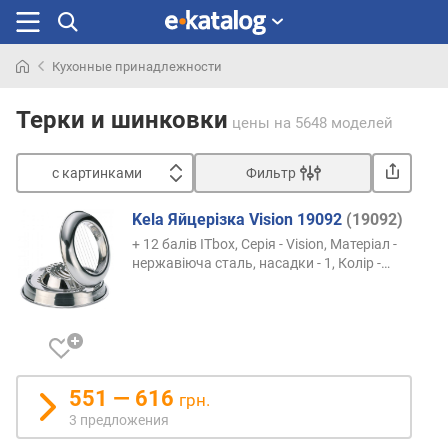
Кухонные принадлежности
Искали
раньше
Терки и шинковки
цены
на 5648 моделей
с картинками
Фильтр
Сортировать
Kela Яйцерізка Vision 19092
(19092)
с
+ 12 балів ITbox, Серія - Vision, Матеріал -
к
нержавіюча сталь, насадки - 1, Колір -
…
а
р
т
и
н
к
551 — 616
грн.
а
3 предложения
м
и