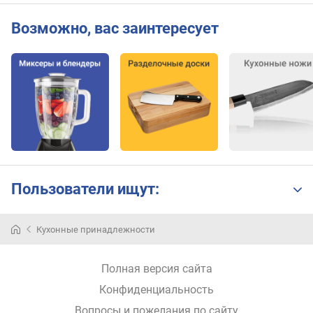
Возможно, вас заинтересует
Пользователи ищут:
Весь
Кухонные принадлежности
модельный
ряд
тёрок
Полная версия сайта
можно
Конфиденциальность
разделить
на
Вопросы и пожелания по сайту