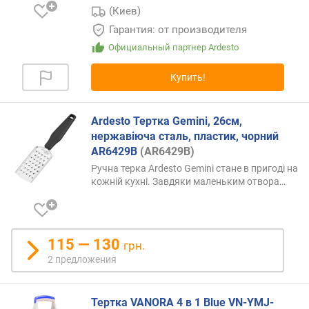
(Киев)
в
и
Гарантия: от производителя
т
Официальный партнер Ardesto
у
(
Купить!
A
-
Z
Ardesto Тертка Gemini, 26см,
)
нержавіюча сталь, пластик, чорний
AR6429B
(AR6429B)
п
Ручна терка Ardesto Gemini стане в пригоді на
о
кожній кухні. Завдяки маленьким
отвора…
а
л
ф
а
115 — 130
грн.
в
и
2 предложения
т
у
Тертка VANORA 4 в 1 Blue VN-YMJ-
(