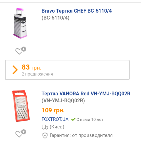
Bravo Тертка CHEF BC-5110/4
о
(BC-5110/4)
т
д
е
ш
е
в
ы
х
83
грн.
к
2 предложения
д
о
р
Тертка VANORA Red VN-YMJ-BQQ02R
о
(VN-YMJ-BQQ02R)
г
109
грн.
и
м
FOXTROT.UA
С нами 10 лет
(Киев)
о
Гарантия: от производителя
т