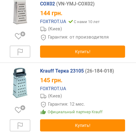
COX02
(VN-YMJ-COX02)
Z
-
144
грн.
A
FOXTROT.UA
С нами 10 лет
)
(Киев)
Гарантия: от производителя
Купить!
Krauff Терка 23105
(26-184-018)
145
грн.
FOXTROT.UA
(Киев)
Гарантия: 12 мес.
Официальный партнер Krauff
Купить!