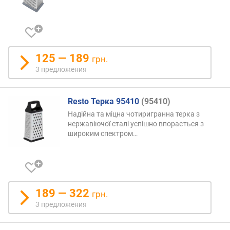
125 — 189
грн.
3 предложения
Resto Терка 95410
(95410)
Надійна та міцна чотиригранна терка з
нержавіючої сталі успішно впорається з
широким
спектром…
189 — 322
грн.
3 предложения