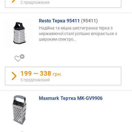
2 предложения
Resto Терка 95411
(95411)
Надійна та міцна шестигранна терка з
нержавіючої сталі успішно впорається з
широким
спектро…
199 — 338
грн.
5 предложений
Maxmark Тертка MK-GV9906