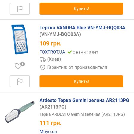
д
о
Купить!
р
о
г
Тертка VANORA Blue VN-YMJ-BQQ03A
и
(VN-YMJ-BQQ03A)
х
109
грн.
к
FOXTROT.UA
д
С нами 10 лет
е
(Киев)
ш
Гарантия: от производителя
е
в
Купить!
ы
м
Ardesto Терка Gemini зелена AR2113PG
п
(AR2113PG)
о
Терка ARDESTO Gemini зеленая (AR2113PG)
а
л
111
грн.
ф
Moyo.ua
а