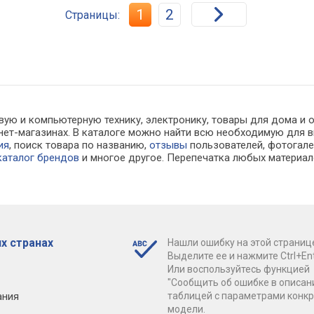
1
2
Страницы:
вую и компьютерную технику, электронику, товары для дома и 
ернет-магазинах. В каталоге можно найти всю необходимую дл
ия
, поиск товара по названию,
отзывы
пользователей, фотогалер
каталог брендов
и многое другое. Перепечатка любых материал
х странах
Нашли ошибку на этой страниц
Выделите ее и нажмите Ctrl+Ent
Или воспользуйтесь функцией
"Сообщить об ошибке в описан
ания
таблицей с параметрами конк
модели.