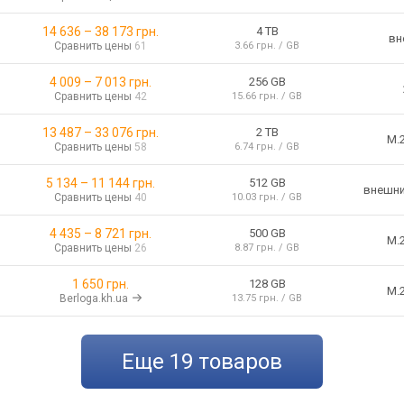
14 636
–
38 173
грн.
4 TB
вн
Сравнить цены
61
3.66 грн. / GB
4 009
–
7 013
грн.
256 GB
Сравнить цены
42
15.66 грн. / GB
13 487
–
33 076
грн.
2 TB
M.
Сравнить цены
58
6.74 грн. / GB
5 134
–
11 144
грн.
512 GB
внешн
Сравнить цены
40
10.03 грн. / GB
4 435
–
8 721
грн.
500 GB
M.
Сравнить цены
26
8.87 грн. / GB
1 650 грн.
128 GB
M.
Berloga.kh.ua
13.75 грн. / GB
еще
19
товаров