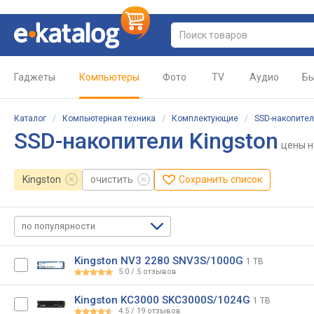
Гаджеты
Компьютеры
Фото
TV
Аудио
Бы
Каталог
/
Компьютерная техника
/
Комплектующие
/
SSD-накопите
SSD-накопители Kingston
цены
н
Kingston
очистить
Сохранить список
по популярности
Kingston NV3 2280 SNV3S/1000G
1 TB
5.0
/
5
отзывов
Kingston KC3000 SKC3000S/1024G
1 TB
4.5
/
19
отзывов