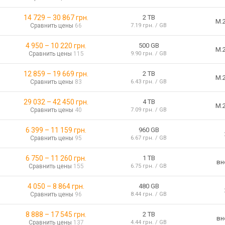
14 729
–
30 867
грн.
2 TB
M.
Сравнить цены
66
7.19 грн. / GB
4 950
–
10 220
грн.
500 GB
M.
Сравнить цены
115
9.90 грн. / GB
12 859
–
19 669
грн.
2 TB
M.
Сравнить цены
83
6.43 грн. / GB
29 032
–
42 450
грн.
4 TB
M.
Сравнить цены
40
7.09 грн. / GB
6 399
–
11 159
грн.
960 GB
Сравнить цены
95
6.67 грн. / GB
6 750
–
11 260
грн.
1 TB
вн
Сравнить цены
155
6.75 грн. / GB
4 050
–
8 864
грн.
480 GB
Сравнить цены
96
8.44 грн. / GB
8 888
–
17 545
грн.
2 TB
вн
Сравнить цены
137
4.44 грн. / GB