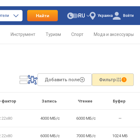
RU
Найти
ители
Украина
Войти
о
Инструмент
Туризм
Спорт
Мода и аксессуары
Добавить поле
Фильтр
1
-фактор
Запись
Чтение
Буфер
2
22x80
4000 МБ/с
6000 МБ/с
—
2
22x80
6000 МБ/с
7000 МБ/с
1024 МБ