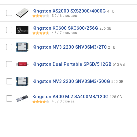
Kingston XS2000 SXS2000/4000G
4 TB
3.0
/
6
отзывов
Kingston KC600 SKC600/256G
256 GB
4.6
/
7
отзывов
Kingston NV3 2230 SNV3SM3/2T0
2 TB
Kingston Dual Portable SPSD/512GB
512 GB
Kingston NV3 2230 SNV3SM3/500G
500 GB
Kingston A400 M.2 SA400M8/120G
128 GB
4.0
/
3
отзыва