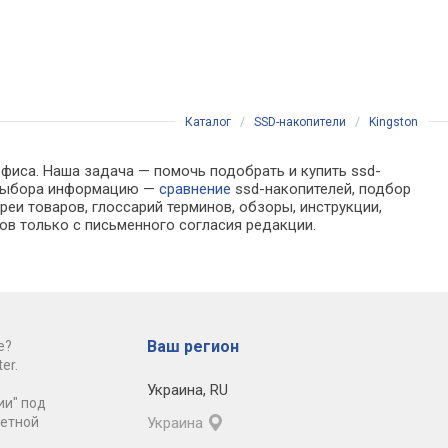
Каталог
/
SSD-накопители
/
Kingston
офиса. Наша задача — помочь подобрать и купить ssd-
я выбора информацию —
сравнение
ssd-накопителей, подбор
еи товаров, глоссарий терминов, обзоры, инструкции,
ов только с письменного согласия редакции.
Ваш регион
е?
er.
Украина
,
RU
ии" под
ретной
Украина