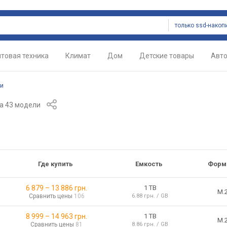
только ssd-накоп
товая техника
Климат
Дом
Детские товары
Авт
ли
а 43 модели
Где купить
Емкость
Форм
6 879
–
13 886
грн.
1 TB
M.
Сравнить цены
106
6.88 грн. / GB
8 999
–
14 963
грн.
1 TB
M.
Сравнить цены
81
8.86 грн. / GB