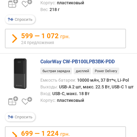
ь
Корпус:
пластиковый
(
Вес:
218 г
м
А
Спросить
ч
)
599 — 1 072
грн.
24 предложения
б
е
с
ColorWay CW-PB100LPB3BK-PDD
п
р
быстрая зарядка
дисплей
Power Delivery
о
Емкость батареи:
10000 мАч, 37 Вт*ч, Li-Pol
в
Выходы:
USB-A 2 шт, макс. 22.5 Вт, USB-C 1 шт
о
Вход:
USB-C, макс. 18 Вт
д
Корпус:
пластиковый
н
а
я
Спросить
з
а
699 — 1 224
грн.
р