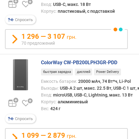
п
Вход:
USB-C, макс. 18 Вт
о
Корпус:
пластиковый, с подставкой
о
т
Спросить
з
ы
1 296 — 3 107
грн.
в
70 предложений
а
м
ColorWay CW-PB200LPH3GR-PDD
п
о
быстрая зарядка
дисплей
Power Delivery
д
Емкость батареи:
20000 мАч, 74 Вт*ч, Li-Pol
а
Выходы:
USB-A 2 шт, макс. 22.5 Вт, USB-C 1 шт, 
т
Вход:
microUSB, USB-C, Lightning, макс. 13 Вт
е
Корпус:
алюминиевый
д
Вес:
424 г
о
б
Спросить
а
в
1 099 — 2 879
грн.
л