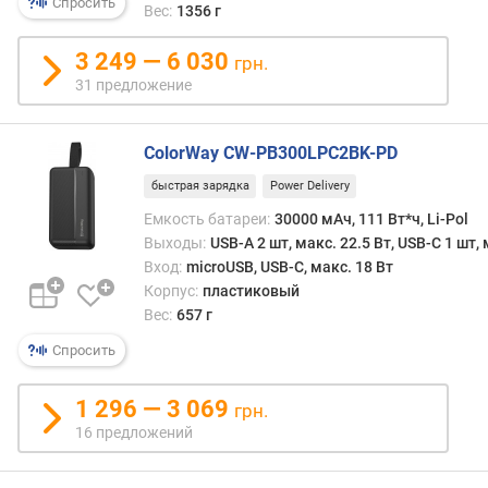
Спросить
Вес:
1356 г
н
о
3 249 — 6 030
грн.
с
31 предложение
т
и
ColorWay CW-PB300LPC2BK-PD
о
т
быстрая зарядка
Power Delivery
д
Емкость батареи:
30000 мАч, 111 Вт*ч, Li-Pol
е
Выходы:
USB-A 2 шт, макс. 22.5 Вт, USB-C 1 шт, 
ш
Вход:
microUSB, USB-C, макс. 18 Вт
е
Корпус:
пластиковый
в
ы
Вес:
657 г
х
Спросить
к
д
1 296 — 3 069
о
грн.
р
16 предложений
о
г