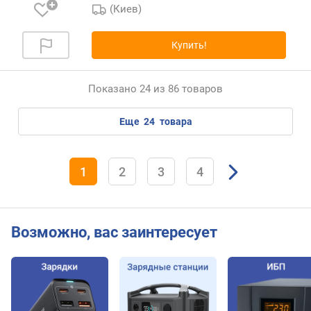
(Киев)
о
щ
н
Купить!
о
с
т
Показано 24 из 86 товаров
ь
з
еще
24
товара
а
р
я
1
2
3
4
д
а
p
o
Возможно, вас заинтересует
w
e
r
b
a
n