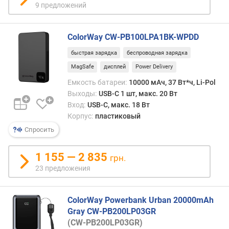
9 предложений
я
д
к
ColorWay CW-PB100LPA1BK-WPDD
а
(
быстрая зарядка
беспроводная зарядка
В
MagSafe
дисплей
Power Delivery
т
Емкость батареи:
10000 мАч, 37 Вт*ч, Li-Pol
)
Выходы:
USB-C 1 шт, макс. 20 Вт
U
Вход:
USB-C, макс. 18 Вт
S
Корпус:
пластиковый
B
Спросить
-
C
1 155 — 2 835
(
грн.
ш
23 предложения
т
)
ColorWay Powerbank Urban 20000mAh
U
Gray CW-PB200LP03GR
S
(CW-PB200LP03GR)