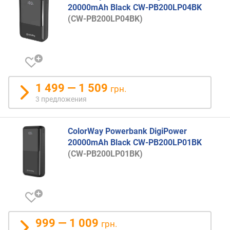
ь
20000mAh Black CW-PB200LP04BK
(
(CW-PB200LP04BK)
н
а
в
с
е
п
1 499 — 1 509
грн.
о
3 предложения
р
т
ы
ColorWay Powerbank DigiPower
)
20000mAh Black CW-PB200LP01BK
(
(CW-PB200LP01BK)
В
т
)
в
с
999 — 1 009
т
грн.