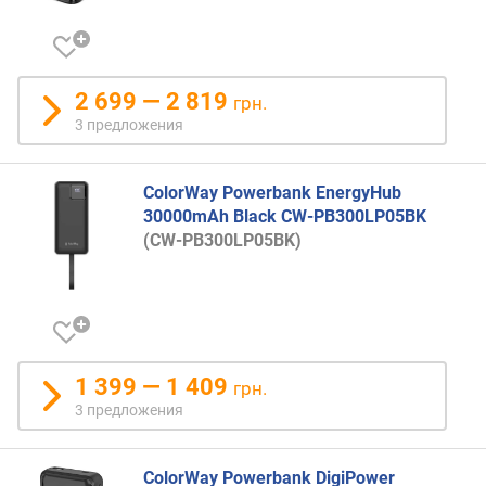
В
т
)
U
2 699 — 2 819
грн.
S
3 предложения
B
-
A
ColorWay Powerbank EnergyHub
1
30000mAh Black CW-PB300LP05BK
(
(CW-PB300LP05BK)
В
т
)
м
о
1 399 — 1 409
щ
грн.
н
3 предложения
о
с
ColorWay Powerbank DigiPower
т