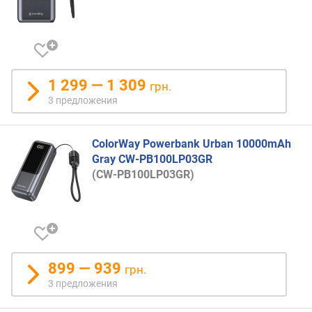
B
-
A
(
ш
т
1 299 — 1 309
грн.
)
3 предложения
м
а
ColorWay Powerbank Urban 10000mAh
к
Gray CW-PB100LP03GR
с
(CW-PB100LP03GR)
.
м
о
щ
н
о
899 — 939
с
грн.
т
3 предложения
ь
(