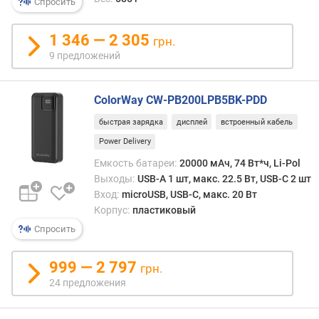
Спросить
и
(
1 346 — 2 305
грн.
м
9 предложений
А
ч
)
ColorWay CW-PB200LPB5BK-PDD
е
быстрая зарядка
дисплей
встроенный кабель
м
Power Delivery
к
о
Емкость батареи:
20000 мАч, 74 Вт*ч, Li-Pol
с
Выходы:
USB-A 1 шт, макс. 22.5 Вт, USB-C 2 шт
т
Вход:
microUSB, USB-C, макс. 20 Вт
ь
Корпус:
пластиковый
б
Спросить
а
т
999 — 2 797
а
грн.
р
24 предложения
е
и