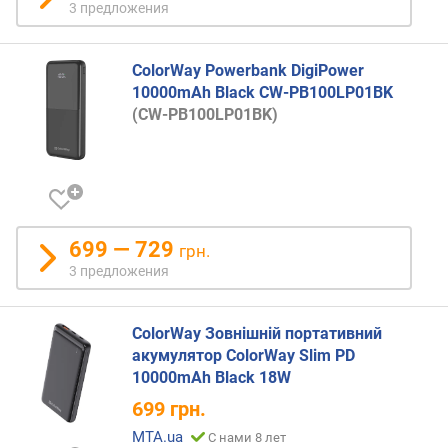
р
3 предложения
о
е
н
ColorWay Powerbank DigiPower
н
10000mAh Black CW-PB100LP01BK
ы
(CW-PB100LP01BK)
й
к
а
б
е
л
699 — 729
грн.
ь
3 предложения
з
а
р
ColorWay Зовнішній портативний
я
акумулятор ColorWay Slim PD
д
10000mAh Black 18W
к
и
699
грн.
MTA.ua
С нами 8 лет
м