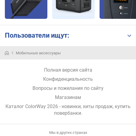
k
'
а
(
В
Пользователи ищут:
т
)
Мобильные аксессуары
в
р
е
Полная версия сайта
м
Конфиденциальность
я
п
Вопросы и пожелания по сайту
о
Магазинам
л
н
Каталог ColorWay 2026
- новинки, хиты продаж,
купить
о
повербанки
.
й
з
а
Мы в других странах