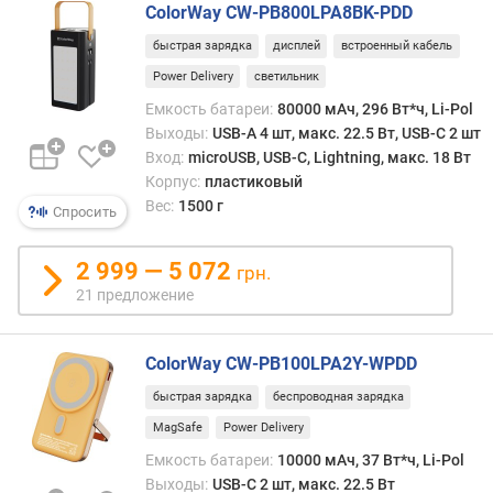
и
ColorWay CW-PB800LPA8BK-PDD
м
быстрая зарядка
дисплей
встроенный кабель
о
Power Delivery
светильник
т
Емкость батареи:
80000 мАч, 296 Вт*ч, Li-Pol
д
Выходы:
USB-A 4 шт, макс. 22.5 Вт, USB-C 2 шт
о
Вход:
microUSB, USB-C, Lightning, макс. 18 Вт
р
Корпус:
пластиковый
о
Вес:
1500 г
Спросить
г
и
х
2 999 — 5 072
грн.
к
21 предложение
д
е
ш
ColorWay CW-PB100LPA2Y-WPDD
е
быстрая зарядка
беспроводная зарядка
в
ы
MagSafe
Power Delivery
м
Емкость батареи:
10000 мАч, 37 Вт*ч, Li-Pol
Выходы:
USB-C 2 шт, макс. 22.5 Вт