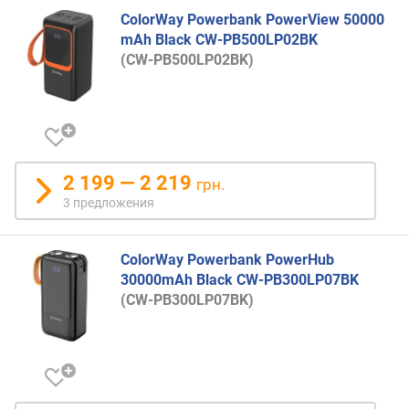
н
ColorWay Powerbank PowerView 50000
а
mAh Black CW-PB500LP02BK
1
(CW-PB500LP02BK)
п
о
р
т
)
(
2 199 — 2 219
грн.
В
3 предложения
т
)
ColorWay Powerbank PowerHub
U
30000mAh Black CW-PB300LP07BK
S
(CW-PB300LP07BK)
B
-
C
1
(
В