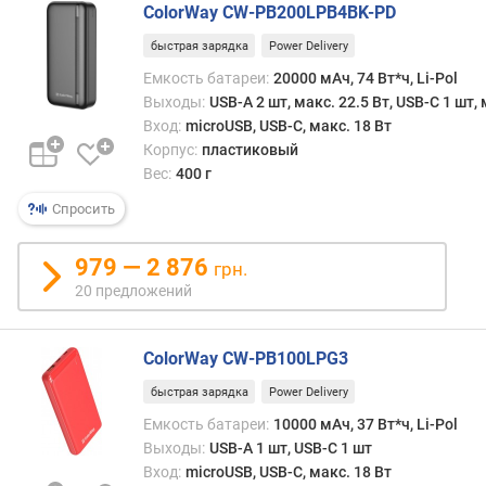
(
ColorWay CW-PB200LPB4BK-PD
В
быстрая зарядка
Power Delivery
т
Емкость батареи:
20000 мАч, 74 Вт*ч, Li-Pol
*
ч
Выходы:
USB-A 2 шт, макс. 22.5 Вт, USB-C 1 шт, 
)
Вход:
microUSB, USB-C, макс. 18 Вт
Корпус:
пластиковый
р
Вес:
400 г
е
Спросить
а
л
ь
979 — 2 876
грн.
н
20 предложений
а
я
е
ColorWay CW-PB100LPG3
м
быстрая зарядка
Power Delivery
к
о
Емкость батареи:
10000 мАч, 37 Вт*ч, Li-Pol
с
Выходы:
USB-A 1 шт, USB-C 1 шт
т
Вход:
microUSB, USB-C, макс. 18 Вт