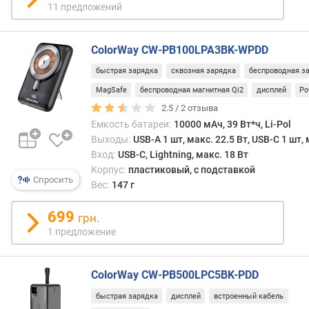
11 предложений
е
н
и
ColorWay CW-PB100LPA3BK-WPDD
я
быстрая зарядка
сквозная зарядка
беспроводная з
п
MagSafe
беспроводная магнитная Qi2
дисплей
Po
о
2.5 /
2
отзыва
к
о
Емкость батареи:
10000 мАч, 39 Вт*ч, Li-Pol
л
Выходы:
USB-A 1 шт, макс. 22.5 Вт, USB-C 1 шт, 
и
Вход:
USB-C, Lightning, макс. 18 Вт
ч
Корпус:
пластиковый, с подставкой
Спросить
е
Вес:
147 г
с
т
699
грн.
в
1 предложение
у
п
р
ColorWay CW-PB500LPC5BK-PDD
е
быстрая зарядка
дисплей
встроенный кабель
д