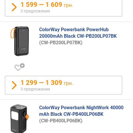
т
1 599 — 1 609
грн.
)
3 предложения
U
S
ColorWay Powerbank PowerHub
B
20000mAh Black CW-PB200LP07BK
-
(CW-PB200LP07BK)
C
3
(
В
т
)
1 299 — 1 309
грн.
3 предложения
U
S
B
ColorWay Powerbank NightWork 40000
-
mAh Black CW-PB400LP06BK
C
(CW-PB400LP06BK)
4
(