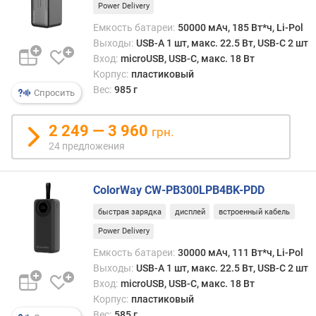
л
Power Delivery
о
Емкость батареи:
50000 мАч, 185 Вт*ч, Li-Pol
ж
Выходы:
USB-A 1 шт, макс. 22.5 Вт, USB-C 2 шт
е
Вход:
microUSB, USB-C, макс. 18 Вт
н
Корпус:
пластиковый
и
Вес:
985 г
й
Спросить
2 249 — 3 960
грн.
е
24 предложения
м
к
о
ColorWay CW-PB300LPB4BK-PDD
с
т
быстрая зарядка
дисплей
встроенный кабель
ь
Power Delivery
б
Емкость батареи:
30000 мАч, 111 Вт*ч, Li-Pol
а
Выходы:
USB-A 1 шт, макс. 22.5 Вт, USB-C 2 шт
т
Вход:
microUSB, USB-C, макс. 18 Вт
а
р
Корпус:
пластиковый
е
Вес:
585 г