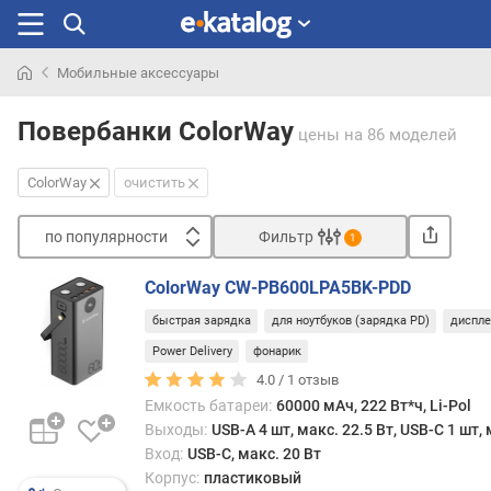
Мобильные аксессуары
Искали
раньше
Повербанки ColorWay
цены
на 86 моделей
ColorWay
очистить
по популярности
Фильтр
1
Сортировать
ColorWay CW-PB600LPA5BK-PDD
п
быстрая зарядка
для ноутбуков (зарядка PD)
диспле
о
п
Power Delivery
фонарик
о
4.0 /
1
отзыв
п
Емкость батареи:
60000 мАч, 222 Вт*ч, Li-Pol
у
Выходы:
USB-A 4 шт, макс. 22.5 Вт, USB-C 1 шт, 
л
Вход:
USB-C, макс. 20 Вт
я
Корпус:
пластиковый
р