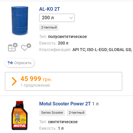
A
S
AL-KO 2T
O
1 л
2-тактный
Тип:
полусинтетическое
Емкость:
200 л
Классификация:
API TC; ISO-L-EGD; GLOBAL GD,
Спросить
45 999
грн.
1 предложение
Motul Scooter Power 2T
1 л
Series Scooter
2-тактный
Тип:
синтетическое
Емкость:
1 л