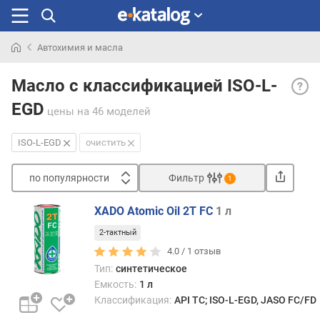
Автохимия и масла
Искали
ISO-
раньше
Масло с классификацией ISO-L-
L-
EGD
EGD
цены
на 46 моделей
— ма
ISO-
ISO-L-EGD
очистить
L-
EGD
по популярности
Фильтр
1
хоро
Сортировать
подх
XADO Atomic Oil 2T FC
1 л
для
п
высо
2-тактный
о
2-
п
4.0 /
1
отзыв
такт
о
Тип:
синтетическое
двига
п
Емкость:
1 л
Главн
у
Классификация:
API TC; ISO-L-EGD, JASO FC/FD
особ
л