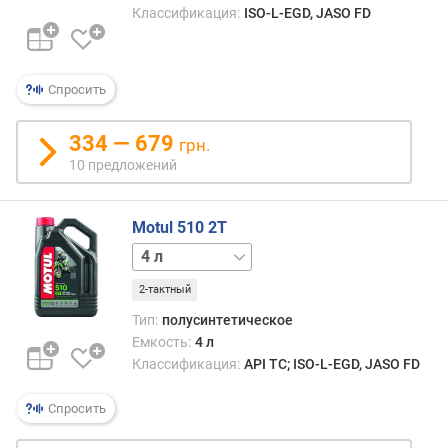
Классификация:
ISO-L-EGD, JASO FD
п
о
о
Спросить
т
з
ы
334 — 679
грн.
в
10 предложений
а
м
Motul 510 2T
п
1 л
о
д
2-тактный
а
Тип:
полусинтетическое
т
Емкость:
4 л
е
Классификация:
API TC; ISO-L-EGD, JASO FD
д
о
Спросить
б
а