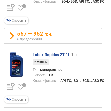
Классификация:
ISO-L-EGD; API TC, JASO FC
Спросить
567 — 952
грн.
6 предложений
Lubex Rapidus 2T 1L
1 л
2-тактный
Тип:
минеральное
Емкость:
1 л
Классификация:
API TC; ISO-L-EGD, JASO FC
Спросить