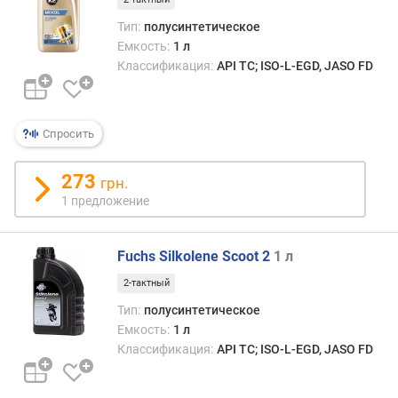
д
Тип:
полусинтетическое
л
Емкость:
1 л
о
Классификация:
API TC; ISO-L-EGD, JASO FD
ж
е
н
и
Спросить
й
273
грн.
о
1 предложение
б
ъ
Fuchs Silkolene Scoot 2
1 л
е
м
2-тактный
(
Тип:
полусинтетическое
л
Емкость:
1 л
)
Классификация:
API TC; ISO-L-EGD, JASO FD
с
о