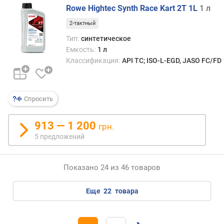
Rowe Hightec Synth Race Kart 2T 1L
1 л
2-тактный
Тип:
синтетическое
Емкость:
1 л
Классификация:
API TC; ISO-L-EGD, JASO FC/FD
Спросить
913 — 1 200
грн.
5 предложений
Показано 24 из 46 товаров
еще
22
товара