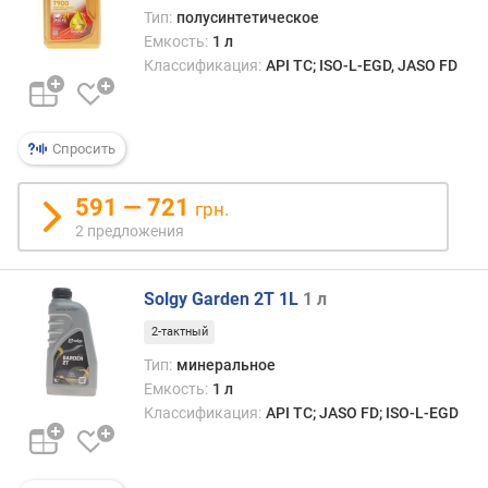
Тип:
полусинтетическое
Емкость:
1 л
Классификация:
API TC; ISO-L-EGD, JASO FD
Спросить
591 — 721
грн.
2 предложения
Solgy Garden 2T 1L
1 л
2-тактный
Тип:
минеральное
Емкость:
1 л
Классификация:
API TC; JASO FD; ISO-L-EGD