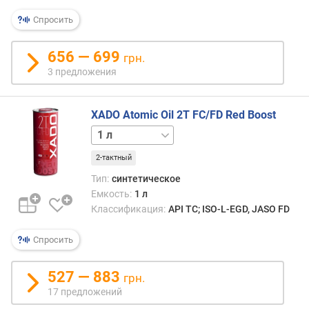
масе
я
ISO-
р
Спросить
L-
н
EGD
о
656 — 699
грн.
закл
с
3 предложения
в
т
хоро
и
моющ
XADO Atomic Oil 2T FC/FD Red Boost
свойс
о
допо
20 л
т
такая
д
2-тактный
смаз
е
стой
ш
Тип:
синтетическое
пере
е
Емкость:
1 л
высо
в
Классификация:
API TC; ISO-L-EGD, JASO FD
темпе
ы
Сери
х
Спросить
масе
к
ISO-
д
527 — 883
L-
грн.
о
EGD
17 предложений
р
пред