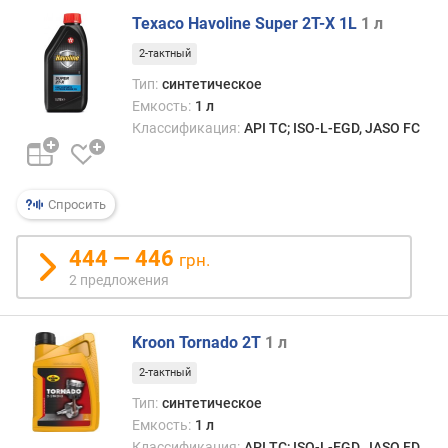
Texaco Havoline Super 2T-X 1L
1 л
2-тактный
Тип:
синтетическое
Емкость:
1 л
Классификация:
API TC; ISO-L-EGD, JASO FC
Спросить
444 — 446
грн.
2 предложения
Kroon Tornado 2T
1 л
2-тактный
Тип:
синтетическое
Емкость:
1 л
Классификация:
API TC; ISO-L-EGD, JASO FD