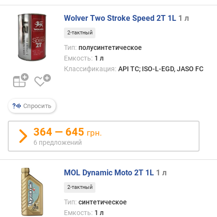
о
для
г
мощн
Wolver Two Stroke Speed 2T 1L
1 л
и
и
м
2-тактный
прои
Тип:
полусинтетическое
2-
о
такт
Емкость:
1 л
т
двига
Классификация:
API TC; ISO-L-EGD, JASO FC
д
о
р
о
Спросить
г
и
364 — 645
х
грн.
к
6 предложений
д
е
ш
MOL Dynamic Moto 2T 1L
1 л
е
2-тактный
в
Тип:
синтетическое
ы
Емкость:
1 л
м