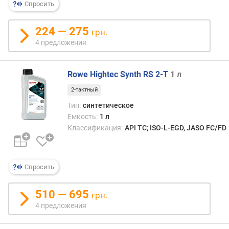
Спросить
224 — 275
грн.
4 предложения
Rowe Hightec Synth RS 2-T
1 л
2-тактный
Тип:
синтетическое
Емкость:
1 л
Классификация:
API TC; ISO-L-EGD, JASO FC/FD
Спросить
510 — 695
грн.
4 предложения