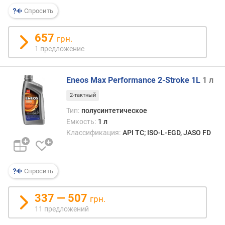
о
Спросить
т
в
е
657
грн.
т
1 предложение
с
т
в
Eneos Max Performance 2-Stroke 1L
1 л
и
2-тактный
е
с
Тип:
полусинтетическое
т
Емкость:
1 л
а
Классификация:
API TC; ISO-L-EGD, JASO FD
н
д
а
Спросить
р
т
а
337 — 507
грн.
м
11 предложений
J