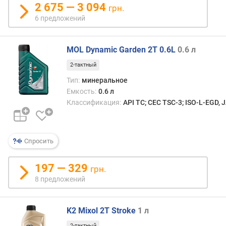
в
2 675 — 3 094
грн.
л
6 предложений
е
н
и
MOL Dynamic Garden 2T 0.6L
0.6 л
я
2-тактный
п
Тип:
минеральное
о
Емкость:
0.6 л
к
Классификация:
API TC; CEC TSC-3; ISO-L-EGD, 
о
л
и
ч
Спросить
е
с
197 — 329
грн.
т
8 предложений
в
у
п
K2 Mixol 2T Stroke
1 л
р
е
2-тактный