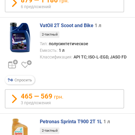
879 — 1 186
грн.
6 предложений
VatOil 2T Scoot and Bike
1 л
2-тактный
Тип:
полусинтетическое
Емкость:
1 л
Классификация:
API TC; ISO-L-EGD, JASO FD
Спросить
465 — 569
грн.
3 предложения
Petronas Sprinta T900 2T 1L
1 л
2-тактный