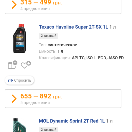
315 — 499
грн.
4 предложения
Texaco Havoline Super 2T-SX 1L
1 л
2-тактный
Тип:
синтетическое
Емкость:
1 л
Классификация:
API TC; ISO-L-EGD, JASO FD
Спросить
655 — 892
грн.
5 предложений
MOL Dynamic Sprint 2T Red 1L
1 л
2-тактный