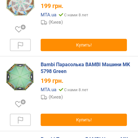
л
199
грн.
о
ж
MTA.ua
С нами 8 лет
е
(Киев)
н
и
й
Купить!
д
Bambi Парасолька BAMBI Машини MK
и
5798 Green
а
м
199
грн.
е
MTA.ua
С нами 8 лет
т
(Киев)
р
к
у
п
Купить!
о
л
а