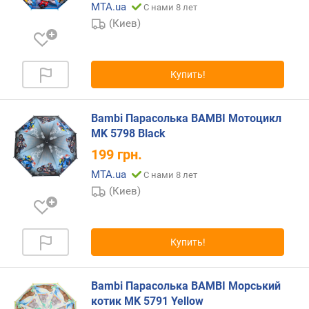
MTA.ua
С нами 8 лет
е
(Киев)
н
и
я
Купить!
п
о
к
Bambi Парасолька BAMBI Мотоцикл
о
MK 5798 Black
л
199
грн.
и
ч
MTA.ua
С нами 8 лет
е
(Киев)
с
т
в
у
Купить!
п
р
е
Bambi Парасолька BAMBI Морський
д
котик MK 5791 Yellow