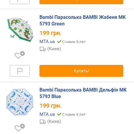
н
о
Bambi Парасолька BAMBI Жабеня MK
с
5793 Green
т
и
199
грн.
MTA.ua
С нами 8 лет
о
(Киев)
т
д
е
ш
Купить!
е
в
ы
Bambi Парасолька BAMBI Дельфін MK
х
5793 Blue
к
199
грн.
д
о
MTA.ua
С нами 8 лет
р
(Киев)
о
г