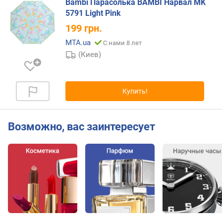
Bambi Парасолька BAMBI Нарвал MK
(
5791 Light Pink
с
199
грн.
м
)
MTA.ua
С нами 8 лет
(Киев)
д
л
и
н
Купить!
а
(
в
Возможно, вас заинтересует
с
л
о
ж
е
н
н
о
м