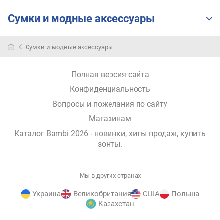
с
о
Сумки и модные аксессуары
с
т
о
Сумки и модные аксессуары
я
н
Полная версия сайта
и
и
Конфиденциальность
)
Вопросы и пожелания по сайту
(
с
Магазинам
м
Каталог Bambi 2026
- новинки, хиты продаж,
купить
)
зонты
.
ч
и
Мы в других странах
с
л
Украина
Великобритания
США
Польша
о
Казахстан
с