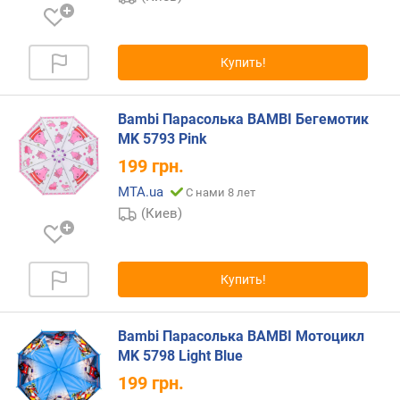
п
о
о
т
Купить!
з
ы
в
Bambi Парасолька BAMBI Бегемотик
а
MK 5793 Pink
м
199
грн.
п
MTA.ua
С нами 8 лет
о
(Киев)
д
а
т
е
Купить!
д
о
Bambi Парасолька BAMBI Мотоцикл
б
а
MK 5798 Light Blue
в
199
грн.
л