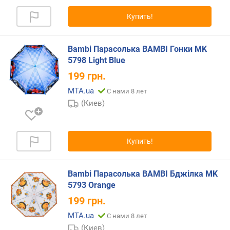
и
м
Купить!
о
т
Bambi Парасолька BAMBI Гонки MK
д
5798 Light Blue
о
199
грн.
р
о
MTA.ua
С нами 8 лет
г
(Киев)
и
х
к
Купить!
д
е
ш
Bambi Парасолька BAMBI Бджілка MK
е
5793 Orange
в
ы
199
грн.
м
MTA.ua
С нами 8 лет
(Киев)