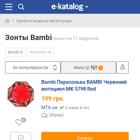
Сумки и модные аксессуары
Искали
раньше
Зонты Bambi
цены
на 11 моделей
Bambi
очистить
по популярности
Фильтр
1
Сортировать
Bambi Парасолька BAMBI Червоний
п
мотоцикл MK 5798 Red
о
199
грн.
п
о
MTA.ua
С нами 8 лет
п
(Киев)
у
л
я
Купить!
р