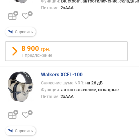
и
Функции:
Bluetooth, автоотключение, складны
в
Питание:
2xAAA
н
о
с
Спросить
т
ь
(
8 900
грн.
S
1 предложение
N
R
)
Walkers XCEL-100
(
Снижение шума NRR:
на 26 дБ
д
Функции:
автоотключение, складные
Б
Питание:
2xAAA
)
к
о
э
ф
Спросить
ф