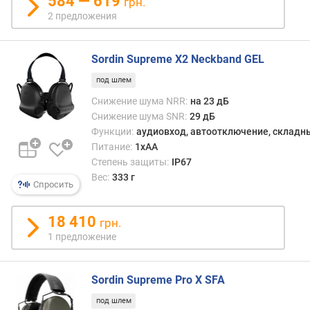
584 — 619
грн.
м
2 предложения
о
м
Sordin Supreme X2 Neckband GEL
у
под шлем
п
р
Снижение шума NRR:
на 23 дБ
а
Снижение шума SNR:
29 дБ
в
Функции:
аудиовход, автоотключение, складн
л
Питание:
1xAA
е
Степень защиты:
IP67
н
Вес:
333 г
и
Спросить
е
18 410
грн.
и
1 предложение
с
т
о
Sordin Supreme Pro X SFA
ч
н
под шлем