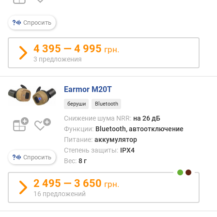
о
о
Спросить
т
з
ы
4 395 — 4 995
грн.
в
3 предложения
а
м
Earmor M20T
п
беруши
Bluetooth
о
д
Снижение шума NRR:
на 26 дБ
а
Функции:
Bluetooth, автоотключение
т
Питание:
аккумулятор
е
Степень защиты:
IPX4
д
Спросить
Вес:
8 г
о
б
2 495 — 3 650
грн.
а
16 предложений
в
л