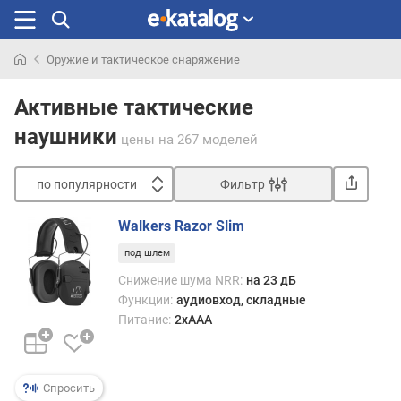
Оружие и тактическое снаряжение
Искали
раньше
Активные тактические
наушники
цены
на 267 моделей
по популярности
Фильтр
Сортировать
Walkers Razor Slim
п
под шлем
о
п
Снижение шума NRR:
на 23 дБ
о
Функции:
аудиовход, складные
п
Питание:
2xAAA
у
л
я
р
Спросить