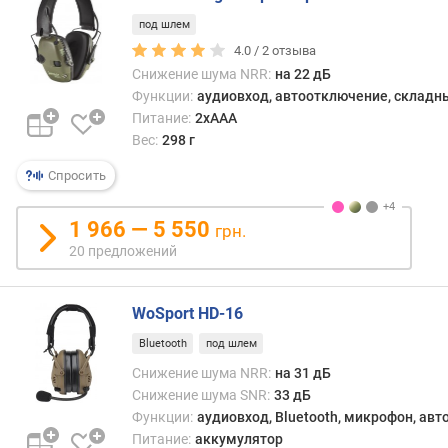
м
под шлем
4.0 /
2
отзыва
о
Снижение шума NRR:
на 22 дБ
т
Функции:
аудиовход, автоотключение, складн
д
Питание:
2xAAA
о
Вес:
298 г
р
о
Спросить
г
и
1 966 — 5 550
х
грн.
к
20 предложений
д
е
WoSport HD-16
ш
е
Bluetooth
под шлем
в
Снижение шума NRR:
на 31 дБ
ы
Снижение шума SNR:
33 дБ
м
Функции:
аудиовход, Bluetooth, микрофон, ав
п
Питание:
аккумулятор