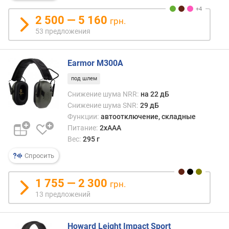
н
о
2 500 — 5 160
грн.
с
53 предложения
т
и
Earmor M300A
о
т
под шлем
д
Снижение шума NRR:
на 22 дБ
е
Снижение шума SNR:
29 дБ
ш
Функции:
автоотключение, складные
е
Питание:
2xAAA
в
Вес:
295 г
ы
х
Спросить
к
д
1 755 — 2 300
грн.
о
13 предложений
р
о
г
Howard Leight Impact Sport
и