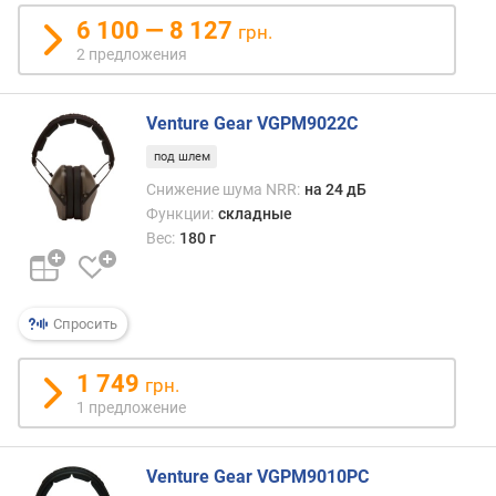
и
6 100 — 8 127
грн.
ц
2 предложения
и
е
н
Venture Gear VGPM9022C
т
с
под шлем
н
Снижение шума NRR:
на 24 дБ
и
Функции:
складные
ж
Вес:
180 г
е
н
и
я
Спросить
ш
у
1 749
грн.
м
1 предложение
а
(
N
Venture Gear VGPM9010PC
R