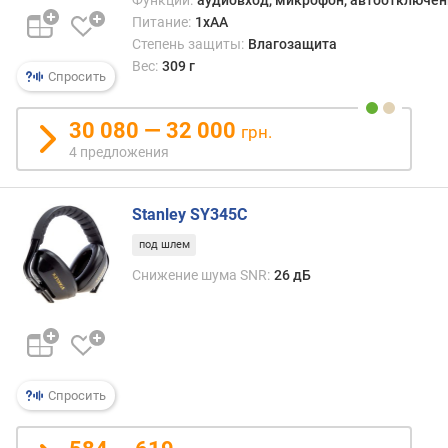
и
Питание:
1xAA
т
а
Степень защиты:
Влагозащита
Вес:
309 г
Спросить
с
о
в
30 080 — 32 000
грн.
м
4 предложения
е
с
т
Stanley SY345C
и
под шлем
м
о
Снижение шума SNR:
26 дБ
с
т
ь
с
о
Спросить
ш
л
е