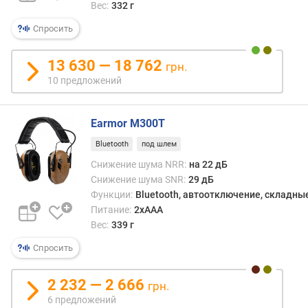
Вес:
332 г
о
ж
Спросить
е
н
13 630 — 18 762
грн.
и
10 предложений
й
Earmor M300T
к
о
Bluetooth
под шлем
н
Снижение шума NRR:
на 22 дБ
с
Снижение шума SNR:
29 дБ
т
Функции:
Bluetooth, автоотключение, складны
р
Питание:
2xAAA
у
Вес:
339 г
к
ц
Спросить
и
я
2 232 — 2 666
и
грн.
т
6 предложений