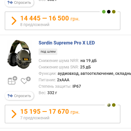
Спросить
ч
)
14 445 — 16 500
грн.
8 предложений
Sordin Supreme Pro X LED
под шлем
Снижение шума NRR:
на 19 дБ
Снижение шума SNR:
25 дБ
Функции:
аудиовход, автоотключение, складн
Питание:
2xAAA
Степень защиты:
IP67
Вес:
332 г
Спросить
15 195 — 17 670
грн.
7 предложений