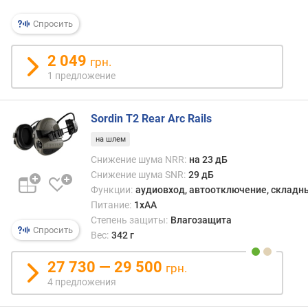
н
Спросить
я
ш
у
2 049
грн.
м
1 предложение
а
(
д
Sordin T2 Rear Arc Rails
Б
на шлем
)
Снижение шума NRR:
на 23 дБ
в
Снижение шума SNR:
29 дБ
р
Функции:
аудиовход, автоотключение, складн
е
Питание:
1xAA
м
Степень защиты:
Влагозащита
я
Спросить
Вес:
342 г
р
е
27 730 — 29 500
грн.
а
4 предложения
к
ц