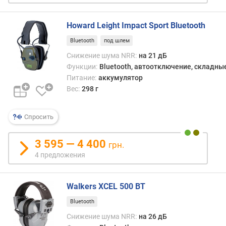
и
п
Howard Leight Impact Sport Bluetooth
а
Bluetooth
под шлем
к
Снижение шума NRR:
на 21 дБ
у
с
Функции:
Bluetooth, автоотключение, складны
т
Питание:
аккумулятор
и
Вес:
298 г
ч
е
Спросить
с
к
а
3 595 — 4 400
грн.
я
4 предложения
э
ф
ф
Walkers XCEL 500 BT
е
Bluetooth
к
т
Снижение шума NRR:
на 26 дБ