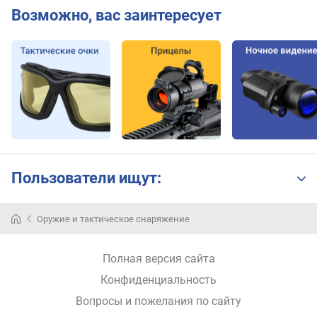
Возможно, вас заинтересует
Пользователи ищут:
Во
Оружие и тактическое снаряжение
время
охоты
или
Полная версия сайта
просто
Конфиденциальность
спортивной
стрельбы
Вопросы и пожелания по сайту
очень