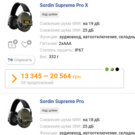
Sordin Supreme Pro X
под шлем
Снижение шума NRR:
на 19 дБ
Снижение шума SNR:
25 дБ
Функции:
аудиовход, автоотключение, складн
Питание:
2xAAA
Степень защиты:
IP67
Вес:
332 г
Спросить
13 345 — 20 564
грн.
28 предложений
Sordin Supreme Pro
под шлем
Снижение шума NRR:
на 18 дБ
Снижение шума SNR:
25 дБ
Функции:
аудиовход, автоотключение, складн