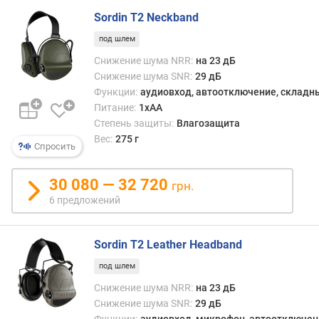
и
Sordin T2 Neckband
и
(
под шлем
с
Снижение шума NRR:
на 23 дБ
)
Снижение шума SNR:
29 дБ
Функции:
аудиовход, автоотключение, складн
в
Питание:
1xAA
е
Степень защиты:
Влагозащита
с
Вес:
275 г
(
Спросить
г
)
30 080 — 32 720
грн.
в
6 предложений
л
а
Sordin T2 Leather Headband
г
о
под шлем
з
Снижение шума NRR:
на 23 дБ
а
Снижение шума SNR:
29 дБ
щ
Функции:
аудиовход, микрофон, автоотключен