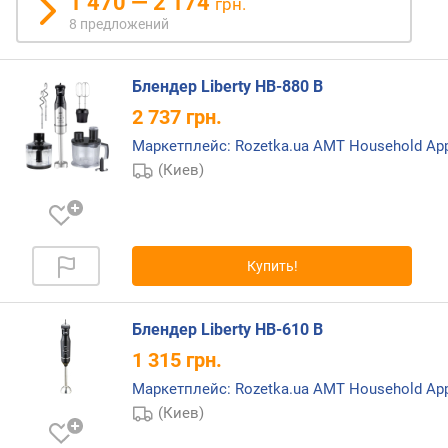
1 470 — 2 174
грн.
л
8 предложений
е
н
и
Блендер Liberty HB-880 B
я
2 737
грн.
п
Маркетплейс: Rozetka.ua AMT Household Ap
о
(Киев)
к
о
л
и
ч
Купить!
е
с
т
Блендер Liberty HB-610 B
в
1 315
грн.
у
Маркетплейс: Rozetka.ua AMT Household Ap
п
р
(Киев)
е