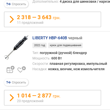
Дополнительно:
4 диска для шинковки / нарез
р
Спросить
н
о
2 318 — 3 643
грн.
с
11 предложений
т
и
LIBERTY HBP-640B
черный
о
т
2022 год
крюк для подвешивания
д
Тип:
погружной (ручной) блендер
е
Мощность:
600 Вт
ш
Скорости:
плавная регулировка, импульсный
е
Насадки:
ножка, венчик, нож измельчителя
в
ы
х
Спросить
к
д
1 014 — 2 877
грн.
о
20 предложений
р
о