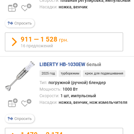
Скорости:
плавная регулировка, импульсный
п
Насадки:
ножка, венчик
о
о
Спросить
т
з
ы
911 — 1 528
грн.
в
16 предложений
а
м
LIBERTY HB-1030EW
белый
п
2025 год
турборежим
крюк для подвешивания
о
д
Тип:
погружной (ручной) блендер
а
Мощность:
1000 Вт
т
Скорости:
1 шт, импульсный
е
Насадки:
ножка, венчик, нож измельчителя
д
о
Спросить
б
а
в