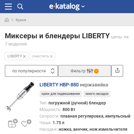
Кухня
Искали
раньше
Миксеры и блендеры LIBERTY
цены
на
7 моделей
LIBERTY
очистить
по популярности
Фильтр
1
Сортировать
LIBERTY HBP-880
нержавейка
п
крюк для подвешивания
много насадок
о
п
Тип:
погружной (ручной) блендер
о
Мощность:
800 Вт
п
Скорости:
плавная регулировка, импульсный
у
Чаша:
1.75 л
л
Насадки:
ножка, венчик, нож измельчителя
я