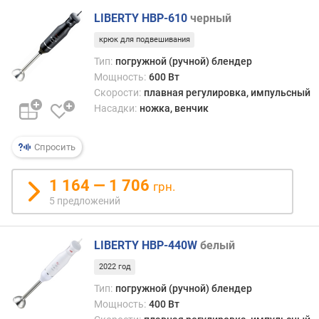
г
LIBERTY HBP-610
черный
и
м
крюк для подвешивания
Тип:
погружной (ручной) блендер
о
Мощность:
600 Вт
т
Скорости:
плавная регулировка, импульсный
д
Насадки:
ножка, венчик
о
р
о
Спросить
г
и
1 164 — 1 706
х
грн.
к
5 предложений
д
е
ш
LIBERTY HBP-440W
белый
е
2022 год
в
Тип:
погружной (ручной) блендер
ы
Мощность:
400 Вт
м