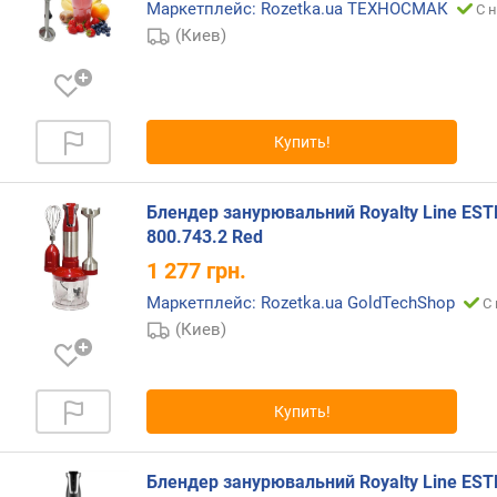
Маркетплейс: Rozetka.ua ТЕХНОСМАК
С 
е
й
(Киев)
п
о
д
Купить!
о
г
р
Блендер занурювальний Royalty Line ES
е
800.743.2 Red
в
1 277
грн.
ш
Маркетплейс: Rozetka.ua GoldTechShop
С 
е
(Киев)
й
к
е
р
Купить!
(
д
о
Блендер занурювальний Royalty Line ES