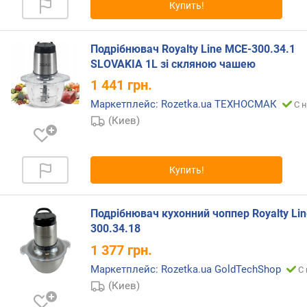
з
Купить!
м
е
л
Подрібнювач Royalty Line MCE-300.34.1
ь
SLOVAKIA 1L зі скляною чашею
ч
1 441
грн.
е
н
Маркетплейс: Rozetka.ua ТЕХНОСМАК
С 
и
(Киев)
я
(
м
Купить!
л
)
Подрібнювач кухонний чоппер Royalty Li
о
300.34.18
б
ъ
1 377
грн.
е
Маркетплейс: Rozetka.ua GoldTechShop
С 
м
(Киев)
ш
е