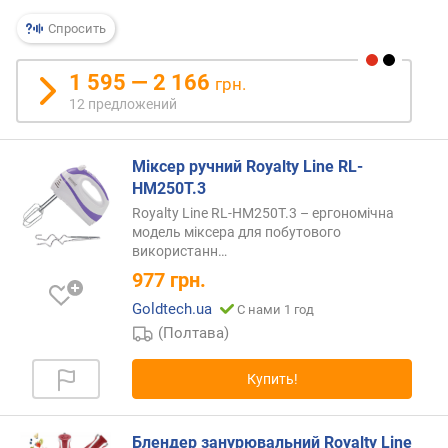
я
р
Спросить
н
о
1 595 — 2 166
грн.
с
12 предложений
т
и
Міксер ручний Royalty Line RL-
о
HM250T.3
т
Royalty Line RL-HM250T.3 – ергономічна
д
модель міксера для побутового
е
використанн…
ш
977
грн.
е
в
Goldtech.ua
С нами 1 год
ы
(Полтава)
х
к
Купить!
д
о
р
Блендер занурювальний Royalty Line