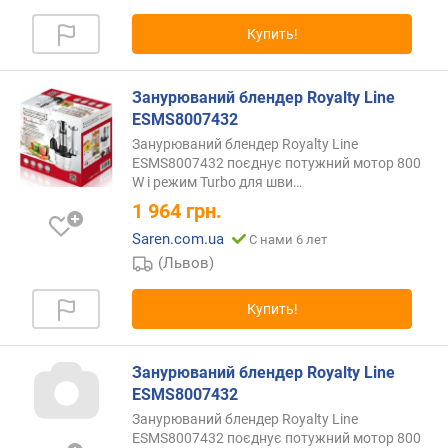
п
Купить!
о
о
т
Занурюваний блендер Royalty Line
з
ESMS8007432
ы
Занурюваний блендер Royalty Line
в
ESMS8007432 поєднує потужний мотор 800
а
W і режим Turbo для
шви…
м
1 964
грн.
Saren.com.ua
С нами 6 лет
п
о
(Львов)
д
а
Купить!
т
е
д
Занурюваний блендер Royalty Line
о
ESMS8007432
б
Занурюваний блендер Royalty Line
а
ESMS8007432 поєднує потужний мотор 800