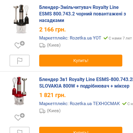
Блендер-Змільчитувач Royalty Line
д
ESMS 800.743.2 чорний повантажені з
и
насадками
с
2 166
грн.
к
д
Маркетплейс: Rozetka.ua YOT
С нами 7 лет
л
(Киев)
я
ш
и
Купить!
н
к
о
Блендер 3в1 Royalty Line ESMS-800.743.2
в
SLOVAKIA 800W + подрібнювач + міксер
к
1 821
грн.
и
Маркетплейс: Rozetka.ua ТЕХНОСМАК
/
С 
н
(Киев)
а
р
е
Купить!