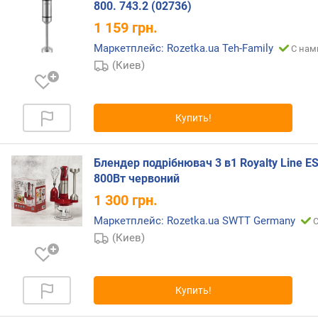
р
800. 743.2 (02736)
о
1 159
грн.
ж
н
Маркетплейс: Rozetka.ua Teh-Family
С нам
а
(Киев)
я
ч
а
Купить!
ш
а
)
Блендер подрібнювач 3 в1 Royalty Line E
(
800Bт червоний
ш
т
1 300
грн.
)
Маркетплейс: Rozetka.ua SWTT Germany
С
(Киев)
в
е
н
ч
Купить!
и
к