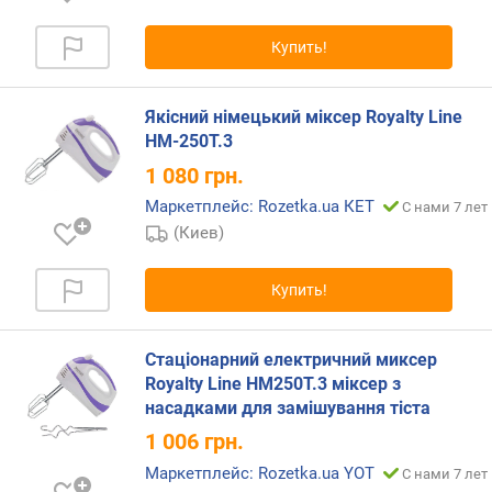
й
к
Купить!
е
р
а
Якісний німецький міксер Royalty Line
(
HM-250T.3
м
1 080
грн.
л
)
Маркетплейс: Rozetka.ua КЕТ
С нами 7 лет
(Киев)
м
о
щ
Купить!
н
о
с
Стаціонарний електричний миксер
т
Royalty Line HM250T.3 міксер з
ь
насадками для замішування тіста
(
1 006
грн.
В
Маркетплейс: Rozetka.ua YOT
т
С нами 7 лет