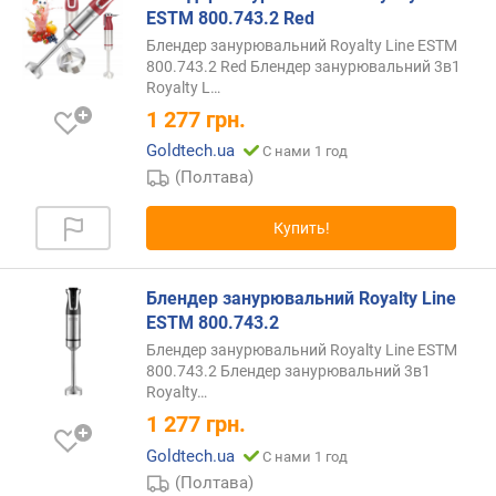
о
ESTM 800.743.2 Red
г
Блендер занурювальний Royalty Line ESTM
и
800.743.2 Red Блендер занурювальний 3в1
м
Royalty
L…
о
1 277
грн.
т
Goldtech.ua
С нами 1 год
д
(Полтава)
о
р
Купить!
о
г
и
Блендер занурювальний Royalty Line
х
ESTM 800.743.2
к
д
Блендер занурювальний Royalty Line ESTM
е
800.743.2 Блендер занурювальний 3в1
Royalty
…
ш
е
1 277
грн.
в
Goldtech.ua
С нами 1 год
ы
(Полтава)
м