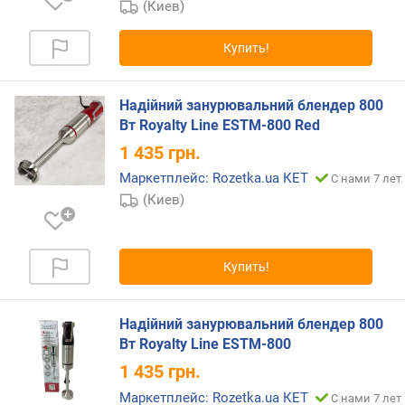
)
(Киев)
м
Купить!
а
к
с
Надійний занурювальний блендер 800
и
Вт Royalty Line ESTM-800 Red
м
1 435
грн.
а
л
Маркетплейс: Rozetka.ua КЕТ
С нами 7 лет
ь
(Киев)
н
ы
е
Купить!
о
б
о
Надійний занурювальний блендер 800
р
Вт Royalty Line ESTM-800
о
т
1 435
грн.
ы
Маркетплейс: Rozetka.ua КЕТ
С нами 7 лет
(