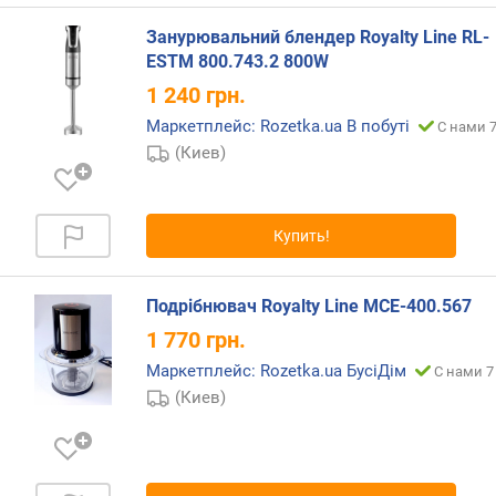
о
в
Занурювальний блендер Royalty Line RL-
н
ESTM 800.743.2 800W
а
1 240
грн.
я
ч
Маркетплейс: Rozetka.ua В побуті
С нами 7
а
(Киев)
ш
а
(
Купить!
л
)
Подрібнювач Royalty Line MCE-400.567
ч
а
1 770
грн.
ш
Маркетплейс: Rozetka.ua БусіДім
С нами 7
а
(Киев)
д
л
я
и