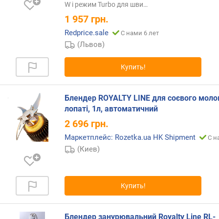
в
W і режим Turbo для
шви…
л
1 957
грн.
е
Redprice.sale
н
С нами 6 лет
и
(Львов)
я
Купить!
п
о
к
Блендер ROYALTY LINE для соєвого моло
о
лопаті, 1л, автоматичний
л
2 696
грн.
и
ч
Маркетплейс: Rozetka.ua HK Shipment
С н
е
(Киев)
с
т
в
Купить!
у
п
р
Блендер занурювальний Royalty Line RL-
е