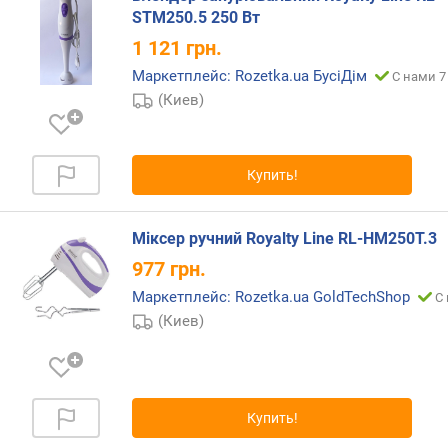
STM250.5 250 Вт
д
л
1 121
грн.
о
Маркетплейс: Rozetka.ua БусіДім
С нами 7
ж
(Киев)
е
н
и
й
Купить!
в
Міксер ручний Royalty Line RL-HM250T.3
е
977
грн.
с
(
Маркетплейс: Rozetka.ua GoldTechShop
С 
к
(Киев)
г
)
о
с
Купить!
н