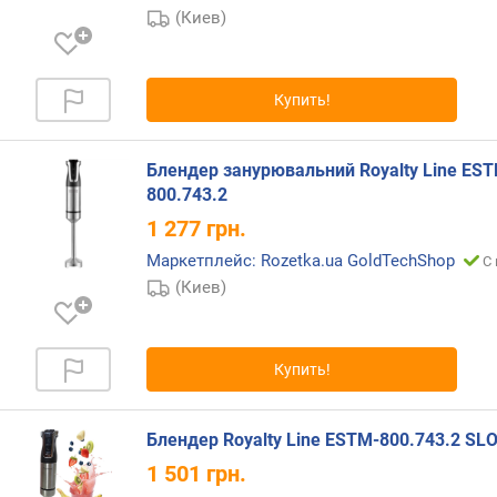
(Киев)
о
б
/
м
Купить!
и
н
)
Блендер занурювальний Royalty Line ES
800.743.2
к
1 277
грн.
о
л
Маркетплейс: Rozetka.ua GoldTechShop
С 
-
(Киев)
в
о
с
к
Купить!
о
р
о
Блендер Royalty Line ESTM-800.743.2 SL
с
1 501
грн.
т