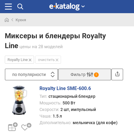
Кухня
Искали
раньше
Миксеры и блендеры Royalty
Line
цены
на 28 моделей
Royalty Line
очистить
по популярности
Фильтр
1
Сортировать
Royalty Line SME-600.6
п
Тип:
стационарный блендер
о
Мощность:
500 Вт
п
Скорости:
2 шт, импульсный
о
Чаша:
1.5 л
п
Дополнительно:
мельничка (для кофе)
у
л