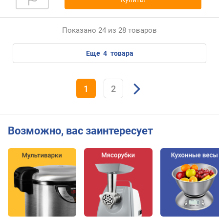
з
к
и
Показано 24 из 28 товаров
д
еще
4
товара
л
и
н
а
1
2
к
а
б
е
Возможно, вас заинтересует
л
я
(
м
)