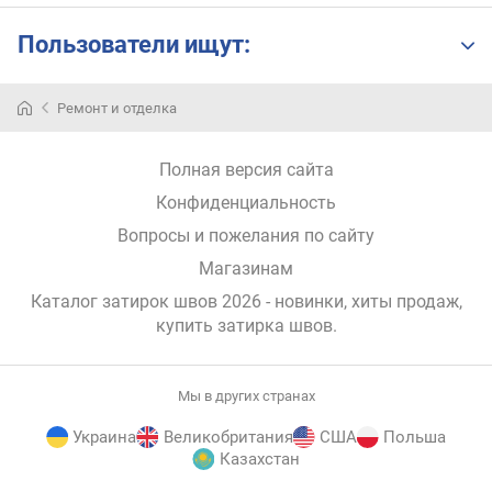
Пользователи ищут:
Первые
Ремонт и отделка
броши
появились
из-
Полная версия сайта
за
Конфиденциальность
того,
что
Вопросы и пожелания по сайту
людям
Магазинам
необходимо
было
Каталог затирок швов 2026 - новинки, хиты продаж,
чем-
купить затирка швов
.
то
скреплять
между
Мы в других странах
собой
Украина
Великобритания
США
Польша
куски
Казахстан
ткани,
из