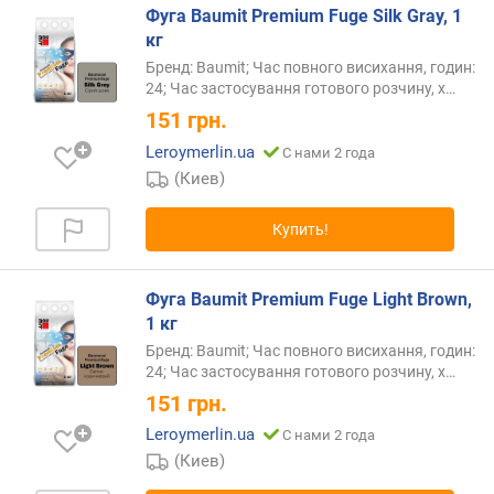
Фуга Baumit Premium Fuge Silk Gray, 1
о
кг
т
Бренд: Baumit; Час повного висихання, годин:
д
24; Час застосування готового розчину,
х…
е
151
грн.
ш
Leroymerlin.ua
С нами 2 года
е
(Киев)
в
ы
х
Купить!
к
д
о
Фуга Baumit Premium Fuge Light Brown,
р
1 кг
о
Бренд: Baumit; Час повного висихання, годин:
г
24; Час застосування готового розчину,
х…
и
151
грн.
м
Leroymerlin.ua
С нами 2 года
о
(Киев)
т