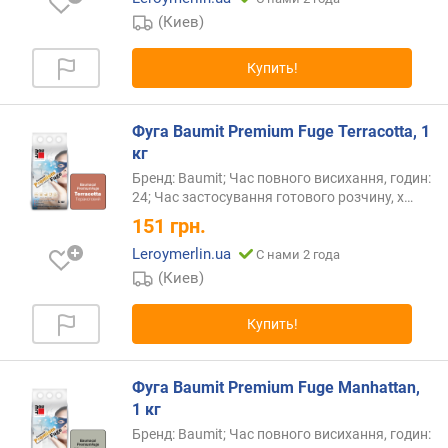
в
(Киев)
и
т
Купить!
у
(
A
Фуга Baumit Premium Fuge Terracotta, 1
-
кг
Z
Бренд: Baumit; Час повного висихання, годин:
)
24; Час застосування готового розчину,
х…
151
грн.
п
о
Leroymerlin.ua
С нами 2 года
а
(Киев)
л
ф
Купить!
а
в
и
Фуга Baumit Premium Fuge Manhattan,
т
1 кг
у
Бренд: Baumit; Час повного висихання, годин:
(