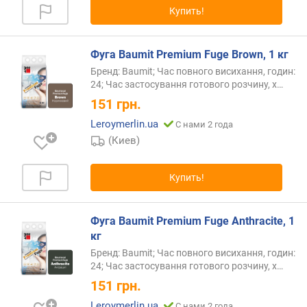
д
Купить!
о
р
о
Фуга Baumit Premium Fuge Brown, 1 кг
г
Бренд: Baumit; Час повного висихання, годин:
и
24; Час застосування готового розчину,
х…
х
151
грн.
к
д
Leroymerlin.ua
С нами 2 года
е
(Киев)
ш
е
в
Купить!
ы
м
Фуга Baumit Premium Fuge Anthracite, 1
п
кг
о
Бренд: Baumit; Час повного висихання, годин:
а
24; Час застосування готового розчину,
х…
л
151
грн.
ф
Leroymerlin.ua
а
С нами 2 года