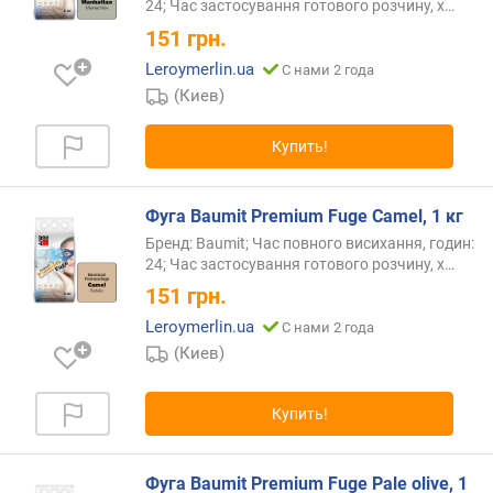
24; Час застосування готового розчину,
х…
Z
151
грн.
-
A
Leroymerlin.ua
С нами 2 года
)
(Киев)
Купить!
Фуга Baumit Premium Fuge Camel, 1 кг
Бренд: Baumit; Час повного висихання, годин:
24; Час застосування готового розчину,
х…
151
грн.
Leroymerlin.ua
С нами 2 года
(Киев)
Купить!
Фуга Baumit Premium Fuge Pale olive, 1