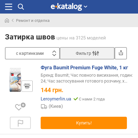
Ремонт и отделка
Искали
раньше
Затирка швов
цены
на 3125 моделей
с картинками
Фильтр
Сортировать
Фуга Baumit Premium Fuge White, 1 кг
с
Бренд: Baumit; Час повного висихання, годин:
к
24; Час застосування готового розчину,
х…
а
144
грн.
р
т
Leroymerlin.ua
С нами 2 года
и
(Киев)
н
к
Купить!
а
м
и