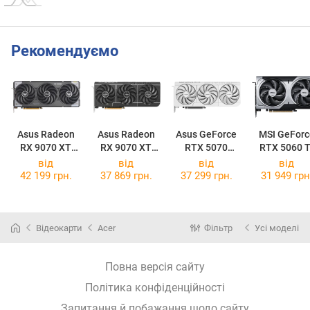
Рекомендуємо
Asus Radeon
Asus Radeon
Asus GeForce
MSI GeForc
RX 9070 XT
RX 9070 XT
RTX 5070
RTX 5060 T
TUF Gaming
Prime OC 16GB
Prime OC White
16G VENTU
від
від
від
від
OC 16GB
2X OC PLU
42 199 грн.
37 869 грн.
37 299 грн.
31 949 грн
Відеокарти
Acer
Фільтр
Усі моделі
Повна версія сайту
Політика конфіденційності
Запитання й побажання щодо сайту