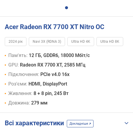
Acer Radeon RX 7700 XT Nitro OC
2024 рік
Navi 3X (RDNA 3)
Ultra HD 4K
Ultra HD 8K
Пам'ять:
12 ГБ, GDDR6, 18000 Мбіт/с
GPU:
Radeon RX 7700 XT, 2585 МГц
Підключення:
PCIe v4.0 16x
Роз'єми:
HDMI, DisplayPort
Живлення:
8 + 8 pin, 245 Вт
Довжина:
279 мм
Всі характеристики
Докладніше