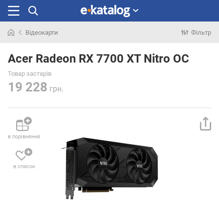
Відеокарти
Фільтр
Шукали
раніше
Acer Radeon RX 7700 XT Nitro OC
Товар застарів
19 228
грн.
в порівняння
в список