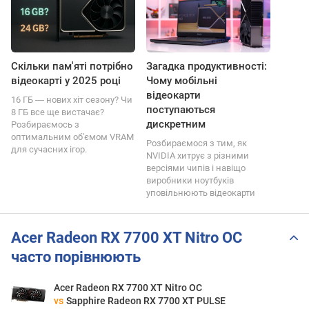
Скільки пам'яті потрібно
Загадка продуктивності:
відеокарті у 2025 році
Чому мобільні
відеокарти
16 ГБ ― нових хіт сезону? Чи
поступаються
8 ГБ все ще вистачає?
дискретним
Розбираємось з
оптимальним об'ємом VRAM
Розбираємося з тим, як
для сучасних ігор.
NVIDIA хитрує з різними
версіями чипів і навіщо
виробники ноутбуків
уповільнюють відеокарти
Acer Radeon RX 7700 XT Nitro OC
часто порівнюють
Acer Radeon RX 7700 XT Nitro OC
vs
Sapphire Radeon RX 7700 XT PULSE