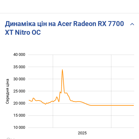
Динаміка цін на Acer Radeon RX 7700
XT Nitro OC
40 000
 000
 000
0
35 000
30 000
Середня ціна
25 000
10 000
20 000
15 000
10 000
2024
2026
2027
2025
L