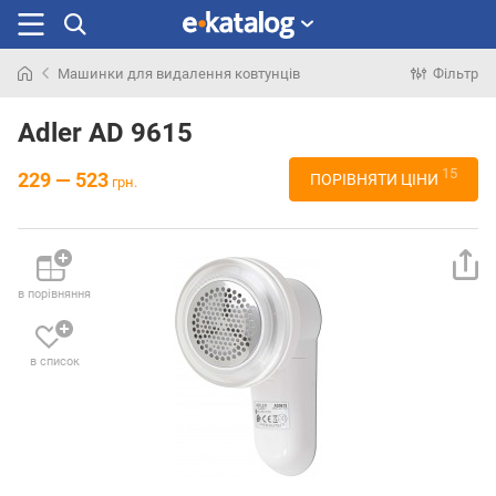
Машинки для видалення ковтунців
Фільтр
Шукали
раніше
Adler AD 9615
15
229 — 523
ПОРІВНЯТИ ЦІНИ
грн.
в порівняння
в список