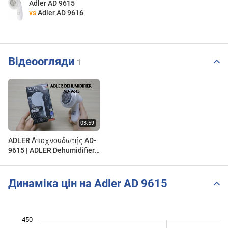
Adler AD 9615
vs
Adler AD 9616
Відеоогляди
1
ADLER Αποχνουδωτής AD-
9615 | ADLER Dehumidifier
AD-9615 | VTELECT - VTL
Динаміка цін на Adler AD 9615
450
150
200
500