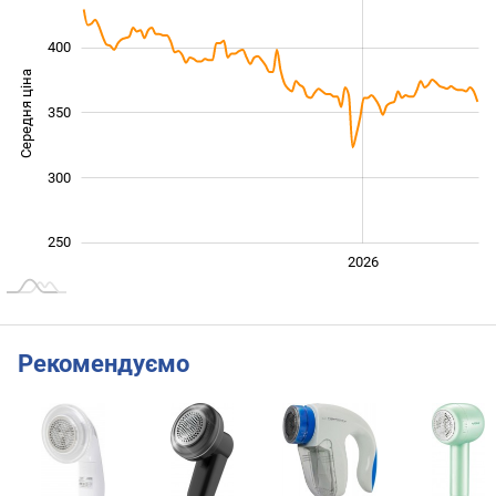
400
Середня ціна
350
250
300
250
2024
2025
2028
2026
L
Рекомендуємо