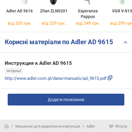
Adler AD 9616
Zilan ZLN0201
Esperanza
VGR V-813
Pappus
від 335 грн.
від 329 грн.
від 249 грн.
від 299 грн
Корисні матеріали по Adler AD 9615
Инструкция к Adler AD 9615
інструкції
http://www.adler.com.pl/dane/manuals/ad_9615.pdf
Додати посилання
Машинки для видалення ковтунців
Adler
Фільтр