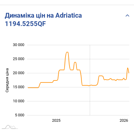
Динаміка цін на Adriatica
1194.5255QF
30 000
 000
 000
0
25 000
Середня ціна
20 000
10 000
15 000
10 000
5 000
2027
2025
2026
L