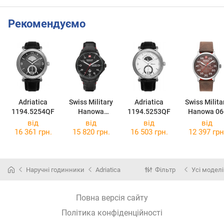
Рекомендуємо
Adriatica
Swiss Military
Adriatica
Swiss Milita
1194.5254QF
Hanowa
1194.5253QF
Hanowa 06
SMWGB210033
4335.04.00
від
від
від
від
0
16 361 грн.
15 820 грн.
16 503 грн.
12 397 грн
Наручні годинники
Adriatica
Фільтр
Усі моделі
Повна версія сайту
Політика конфіденційності