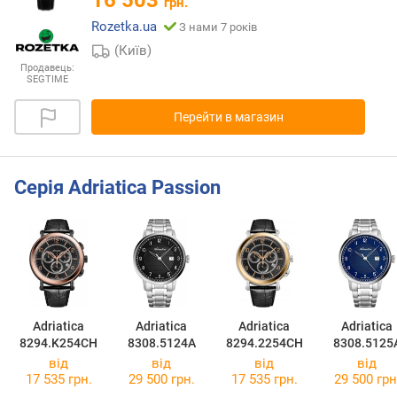
16 503
грн.
Rozetka.ua
З нами 7 років
(Київ)
Продавець:
SEGTIME
Перейти в магазин
Серія Adriatica Passion
Adriatica
Adriatica
Adriatica
Adriatica
8294.K254CH
8308.5124A
8294.2254CH
8308.5125
від
від
від
від
17 535 грн.
29 500 грн.
17 535 грн.
29 500 грн