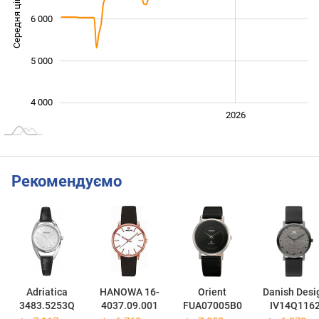
Середня ціна
6 000
4 000
5 000
4 000
2024
2025
2028
2026
L
Рекомендуємо
Adriatica
HANOWA 16-
Orient
Danish Desi
3483.5253Q
4037.09.001
FUA07005B0
IV14Q116