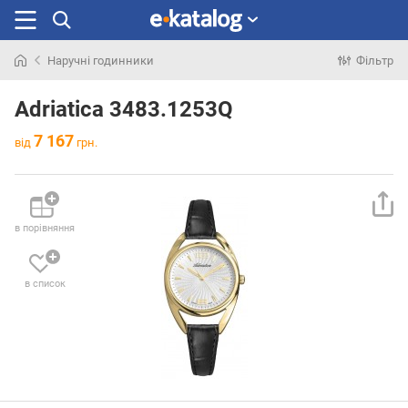
Наручні годинники
Фільтр
Шукали
раніше
Adriatica 3483.1253Q
7 167
від
грн.
в порівняння
в список