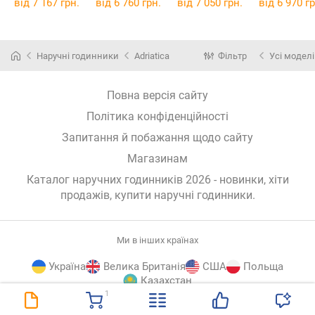
від 7 167 грн.
від 6 760 грн.
від 7 050 грн.
від 6 970 гр
Наручні годинники
Adriatica
Фільтр
Усі моделі
Повна версія сайту
Політика конфіденційності
Запитання й побажання щодо сайту
Магазинам
Каталог наручних годинників 2026 - новинки, хіти
продажів,
купити наручні годинники
.
Ми в інших країнах
Україна
Велика Британія
США
Польща
Казахстан
1
E-