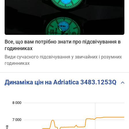
Все, що вам потрібно знати про підсвічування в
годинниках
Види сучасного підсвічування у звичайних і розумних
годинниках
Динаміка цін на Adriatica 3483.1253Q
 000
 500
 500
 500
 000
 000
8 000
7 000