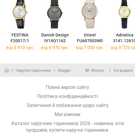
FESTINA
Danish Design
Orient
Adriatica
F20017/1
IV14Q1162
FUA07003W0
3141.1261
від 8 410 грн.
від 6 970 грн.
від 7 050 грн.
від 8 725 гр
Наручні годинники
Skagen
Фільтр
Усі моделі
Повна версія сайту
Політика конфіденційності
Запитання й побажання щодо сайту
Магазинам
Каталог наручних годинників 2026 - новинки, хіти
продажів,
купити наручні годинники
.