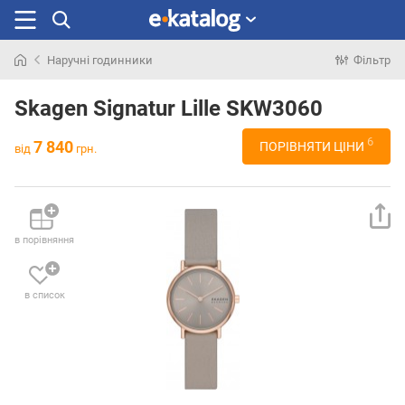
Наручні годинники
Фільтр
Шукали
раніше
Skagen Signatur Lille SKW3060
6
7 840
ПОРІВНЯТИ ЦІНИ
від
грн.
в порівняння
в список