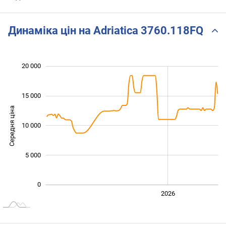
Динаміка цін на Adriatica 3760.118FQ
20 000
 000
 000
 000
15 000
Середня ціна
10 000
10 000
5 000
0
2024
2025
2028
2026
L