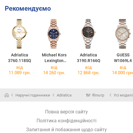
Рекомендуємо
Adriatica
Michael Kors
Adriatica
GUESS
3760.118SQ
Lexington
3190.R166Q
W1069L4
MK4926
від
від
від
від
11 089 грн.
14 260 грн.
12 868 грн.
14 000 грн
Наручні годинники
Adriatica
Фільтр
Усі моделі
Повна версія сайту
Політика конфіденційності
Запитання й побажання щодо сайту