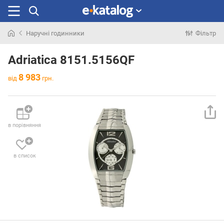
Наручні годинники
Фільтр
Шукали
раніше
Adriatica 8151.5156QF
8 983
від
грн.
в порівняння
в список