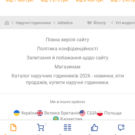
від 7 880 грн.
від 9 275 грн.
від 8 430 грн.
від 7 290 гр
Наручні годинники
Adriatica
Фільтр
Усі моделі
Повна версія сайту
Політика конфіденційності
Запитання й побажання щодо сайту
Магазинам
Каталог наручних годинників 2026 - новинки, хіти
продажів,
купити наручні годинники
.
Ми в інших країнах
Україна
Велика Британія
США
Польща
Казахстан
1
E-