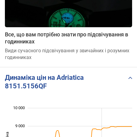
Все, що вам потрібно знати про підсвічування в
годинниках
Види сучасного підсвічування у звичайних і розумних
годинниках
Динаміка цін на Adriatica
8151.5156QF
 000
 000
 500
 500
 500
 000
10 000
9 000