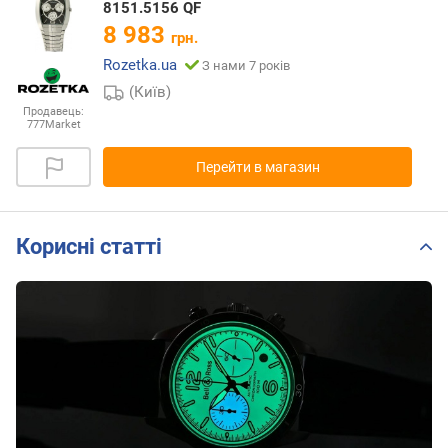
8151.5156 QF
8 983
грн.
Rozetka.ua
З нами 7 років
(Київ)
Продавець:
777Market
Перейти в магазин
Корисні статті