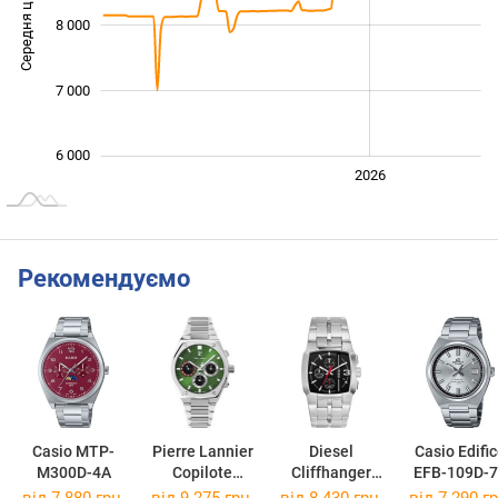
Середня ціна
8 000
10 000
7 000
6 000
2024
2025
2028
2026
L
Рекомендуємо
Casio MTP-
Pierre Lannier
Diesel
Casio Edifi
M300D-4A
Copilote
Cliffhanger
EFB-109D-
230F171
DZ4661