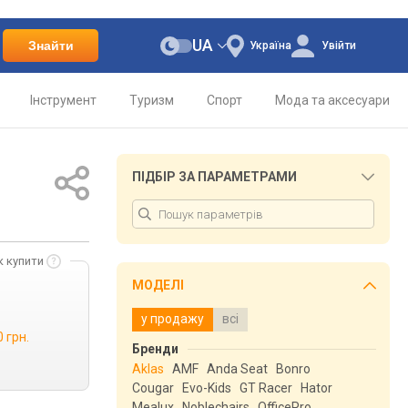
UA
Знайти
Україна
Увійти
Інструмент
Туризм
Спорт
Мода та аксесуари
ПІДБІР ЗА ПАРАМЕТРАМИ
к купити
МОДЕЛІ
у продажу
всі
0 грн.
Бренди
Aklas
AMF
Anda Seat
Bonro
Cougar
Evo-Kids
GT Racer
Hator
Mealux
Noblechairs
OfficePro