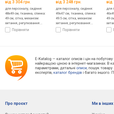
від 3 304 грн.
від 3 248 грн.
від 
для персоналу, сидіння:
для персоналу, сидіння:
для 
48x49 см, тканина, спинка:
49x47 см, тканина, спинка:
46x4
49 см, сітка, механізм:
49.5 см, сітка, механізм:
49 см
хитання, регулювання:
хитання, регулювання:
хита
висоти, жорсткості
висоти, жорсткості
висо
порівняти
порівняти
E-Katalog
— каталог описів і цін на побутову 
найкращою ціною в інтернет-магазинах. В 
параметрами, детальні
описи
, пошук товару
експертів,
каталог брендів
і багато іншого. 
Про проєкт
Ми в інших