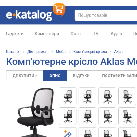
Гаджети
Комп'ютери
Фото
TV
Аудіо
П
Каталог
/
Дім і ремонт
/
Меблі
/
Комп'ютерні крісла
/
Aklas
Комп'ютерне крісло Aklas M
ДЕ КУПИТИ
ОПИС
ВІДГУКИ
ПОСТАВИТИ ЗАП
2