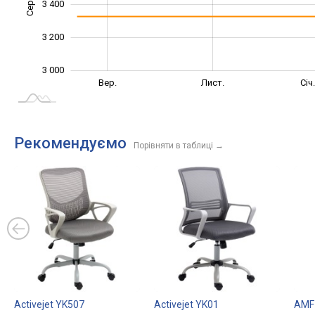
3 400
3 200
3 000
Лип.
Вер.
Вер.
Лист.
Січ
L
Рекомендуємо
Порівняти в таблиці
→
Activejet YK507
Activejet YK01
AMF