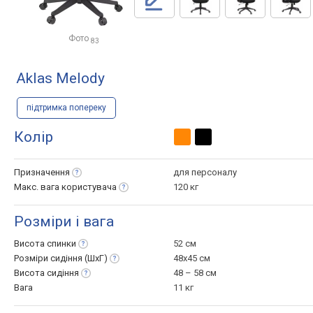
Фото
83
Aklas Melody
підтримка попереку
Колір
Призначення
для персоналу
Макс. вага
користувача
120 кг
Розміри і вага
Висота
спинки
52 см
Розміри сидіння
(ШхГ)
48x45 см
Висота
сидіння
48 – 58 см
Вага
11 кг