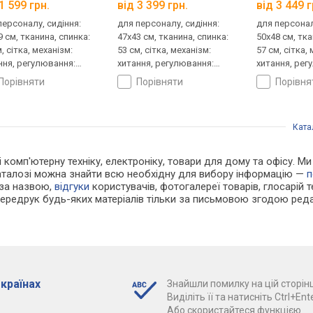
1 599 грн.
від 3 399 грн.
від 3 449 г
персоналу, сидіння:
для персоналу, сидіння:
для персонал
9 см, тканина, спинка:
47x43 см, тканина, спинка:
50x48 см, тка
, сітка, механізм:
53 см, сітка, механізм:
57 см, сітка,
ння, регулювання:
хитання, регулювання:
хитання, рег
ти, жорсткості
висоти, жорсткості
висоти, жор
порівняти
порівняти
порівн
Ката
і комп'ютерну техніку, електроніку, товари для дому та офісу. М
каталозі можна знайти всю необхідну для вибору інформацію —
п
 за назвою,
відгуки
користувачів, фотогалереї товарів, глосарій те
Передрук будь-яких матеріалів тільки за письмовою згодою реда
 країнах
Знайшли помилку на цій сторінц
Виділіть її та натисніть Ctrl+Ente
Або скористайтеся функцією