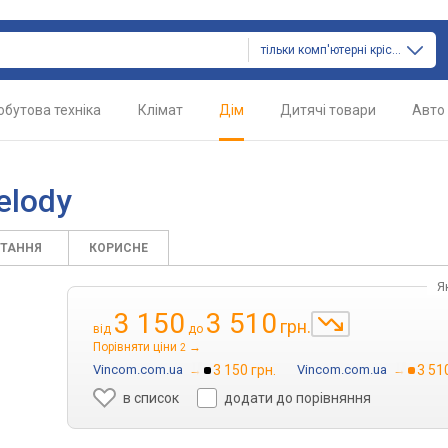
тільки комп'ютерні крісла
обутова техніка
Клімат
Дім
Дитячі товари
Авто
elody
ИТАННЯ
КОРИСНЕ
Я
3 150
3 510
грн.
від
до
Порівняти ціни
→
2
Vincom.com.ua
→
3 150 грн.
Vincom.com.ua
→
3 51
в список
додати до порівняння