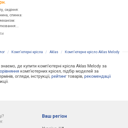
рн.
від 2 999 грн.
від 3 440 грн.
у, сидіння:
для персоналу, сидіння:
для персоналу, сидін
нина, спинка:
50x50 см, тканина, спинка:
50x50 см, тканина, сп
 механізм:
68 см, сітка, механізм:
76 см, сітка, механізм
улювання:
хитання, регулювання:
хитання, регулюванн
сткості
висоти, жорсткості
висоти, жорсткості
яти
порівняти
порівняти
лог
/
Комп'ютерні крісла
/
Aklas
/
Комп'ютерне крісло Aklas Melody
и знаємо, де купити комп'ютерні крісла Aklas Melody за
орівняння
комп'ютерних крісел, підбір моделей за
рмінів, огляди, інструкції,
рейтинг
товарів,
рекомендації
кції.
Ваш регіон
і?
r.