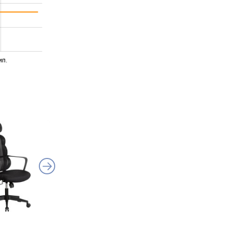
ип.
GT Racer B-338
Aklas Virgo HR HB