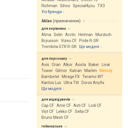
Richman
Sihoo
Special4you
ТX3
Усі бренди
Aklas
(
призначення
)
для
керівника
Alma
Selin
Arctic
Hetman
Murdoch
Bryusson
Vizeu CF
Pride R-SR
Trembita GTR R-SR
Ще моделі
↓
для
персоналу
Avis
Oran
Alkor
Aosta
Baker
Livar
Tower
Gilmor
Katran
Marlen
Melody
Bambetel
Mirage FX
Teramo WT
Kantos Lux
Ultra Tilt
Doros Anyfix
Ще моделі
↓
для
відвідувачів
Cap CF
Amir CF
Asti CF
Lodi CF
Vist CF
Lekko CF
Sella CF
Bruno Mesh CF
геймерське