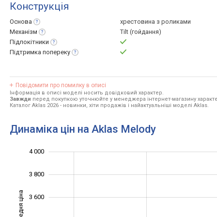
Конструкція
Основа
хрестовина з роликами
Механізм
Tilt (гойдання)
Підлокітники
Підтримка
попереку
Повідомити про помилку в описі
Інформація в описі моделі носить довідковий характер.
Завжди
перед покупкою уточнюйте у менеджера інтернет-магазину характе
Каталог Aklas 2026
- новинки, хіти продажів і найактуальніші моделі Aklas.
Динаміка цін на Aklas Melody
2 800
4 200
2 600
4 000
3 800
Середня ціна
3 600
3 000