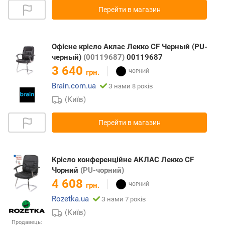
Перейти в магазин
Офісне крісло Аклас Лекко CF Черный (PU-
черный)
(00119687)
00119687
3 640
грн.
Brain.com.ua
З нами 8 років
(Київ)
Перейти в магазин
Крісло конференційне АКЛАС Лекко CF
Чорний
(PU-чорний)
4 608
грн.
Rozetka.ua
З нами 7 років
(Київ)
Продавець: