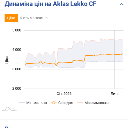
Динаміка цін на Aklas Lekko CF
Ціна
К-сть магазинів
5 000
 000
 500
 500
 500
 000
0
4 000
Ціна
2 000
3 000
2 000
Січ. 2027
Лип.
Січ. 2026
Лип.
L
Мінімальна
Середня
Максимальна