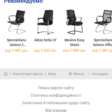
Рекомендуємо
Special4you
Aklas Sella CF
Mealux Easy
Special4yo
Solano 2
Static
Solano Offi
Conference
Mesh
від 3 485 грн.
від 3 420 грн.
від 3 489 грн.
від 3 386 гр
Комп'ютерні крісла
Aklas
Фільтр
Усі моделі
Повна версія сайту
Політика конфіденційності
Запитання й побажання щодо сайту
Магазинам