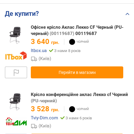
Де купити?
Офісне крісло Аклас Лекко CF Черный (PU-
черный)
(00119687)
00119687
3 640
грн.
Itbox.ua
З нами 8 років
(Київ)
Перейти в магазин
Крісло конференційне аклас Лекко cf Чорний
(PU-чорний)
3 528
грн.
Tviy-Dim.com
З нами 6 років
(Київ)