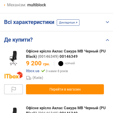
Механізм:
multiblock
Всі характеристики
Докладніше
Де купити?
Офісне крісло Аклас Сакура MB Черный (PU
Black)
(00146349)
00146349
9 200
грн.
Itbox.ua
З нами 8 років
(Київ)
Перейти в магазин
Офісне крісло Аклас Сакура MB Черный (PU