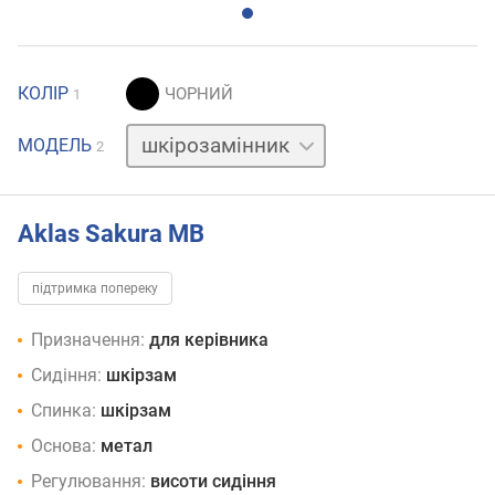
КОЛІР
1
сітка
МОДЕЛЬ
2
Aklas Sakura MB
підтримка попереку
Призначення:
для керівника
Сидіння:
шкірзам
Спинка:
шкірзам
Основа:
метал
Регулювання:
висоти сидіння