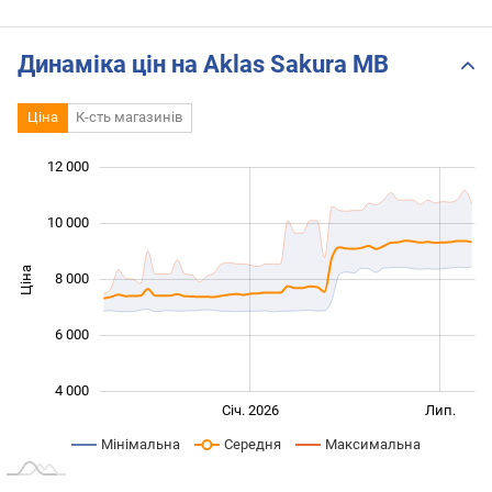
Динаміка цін на Aklas Sakura MB
Ціна
К-сть магазинів
12 000
 000
 000
 000
 000
 000
 000
0
10 000
Ціна
8 000
10 000
6 000
4 000
Січ. 2027
Лип.
Січ. 2026
Лип.
L
Мінімальна
Середня
Максимальна