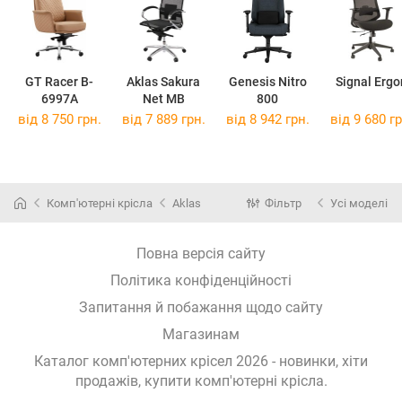
GT Racer B-
Aklas Sakura
Genesis Nitro
Signal Ergo
6997A
Net MB
800
від 8 750 грн.
від 7 889 грн.
від 8 942 грн.
від 9 680 гр
Комп'ютерні крісла
Aklas
Фільтр
Усі моделі
Повна версія сайту
Політика конфіденційності
Запитання й побажання щодо сайту
Магазинам
Каталог комп'ютерних крісел 2026 - новинки, хіти
продажів,
купити комп'ютерні крісла
.