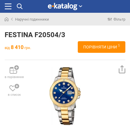
Наручні годинники
Фільтр
Шукали
раніше
FESTINA F20504/3
5
8 410
ПОРІВНЯТИ ЦІНИ
від
грн.
в порівняння
в список