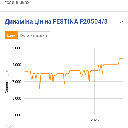
годинниках
Динаміка цін на FESTINA F20504/3
Ціна
К-сть магазинів
 000
 500
 500
 500
 000
 000
9 000
8 000
Середня ціна
7 000
5 500
6 000
5 000
2024
2025
2028
2026
L