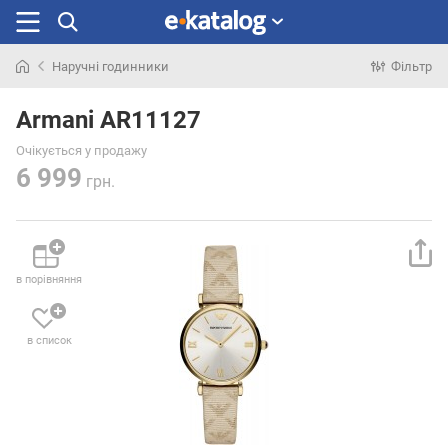
Наручні годинники
Фільтр
Шукали
раніше
Armani AR11127
Очікується у продажу
6 999
грн.
в порівняння
в список