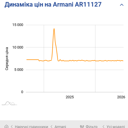
Динаміка цін на Armani AR11127
 000
 000
 000
 000
 000
 000
 000
 000
15 000
10 000
Середня ціна
10 000
5 000
0
2024
2027
2025
2026
L
Наручні годинники
Armani
Фільтр
Усі моделі