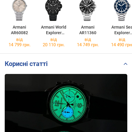
Armani
Armani World
Armani
Armani Se
AR60082
Explorer
AR11360
Explorer
AR11784
AR60079
від
від
від
від
14 799 грн.
20 110 грн.
14 749 грн.
14 490 грн
Корисні статті