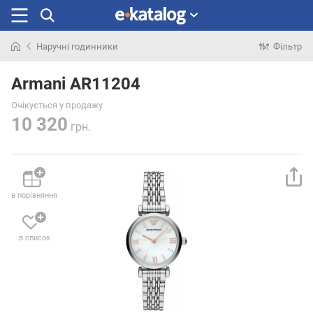
Наручні годинники
Фільтр
Шукали
раніше
Armani AR11204
Очікується у продажу
10 320
грн.
в порівняння
в список