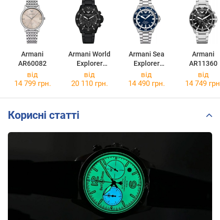
Armani
Armani World
Armani Sea
Armani
AR60082
Explorer
Explorer
AR11360
AR11784
AR60079
від
від
від
від
14 799 грн.
20 110 грн.
14 490 грн.
14 749 грн
Корисні статті