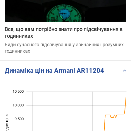
Все, що вам потрібно знати про підсвічування в
годинниках
Види сучасного підсвічування у звичайних і розумних
годинниках
Динаміка цін на Armani AR11204
10 500
 000
 500
 000
 500
10 000
Середня ціна
9 500
10 000