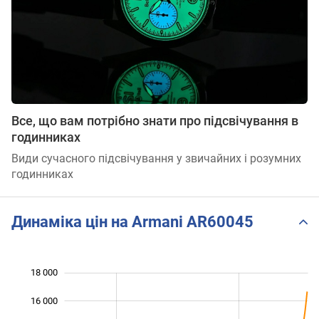
Все, що вам потрібно знати про підсвічування в
годинниках
Види сучасного підсвічування у звичайних і розумних
годинниках
Динаміка цін на Armani AR60045
18 000
 000
 000
 000
16 000