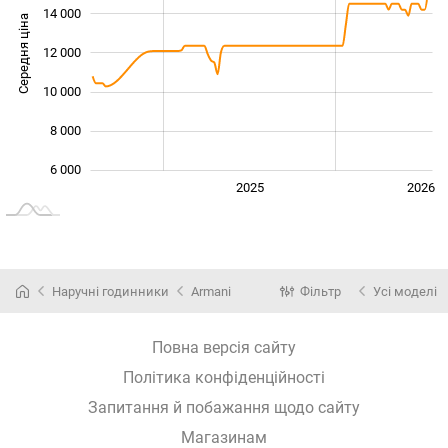
14 000
Середня ціна
12 000
10 000
10 000
8 000
6 000
2024
2027
2025
2026
L
Наручні годинники
Armani
Фільтр
Усі моделі
Повна версія сайту
Політика конфіденційності
Запитання й побажання щодо сайту
Магазинам