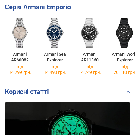
Серія Armani Emporio
Armani
Armani Sea
Armani
Armani Wor
AR60082
Explorer
AR11360
Explorer
AR60079
AR11784
від
від
від
від
14 799 грн.
14 490 грн.
14 749 грн.
20 110 грн
Корисні статті