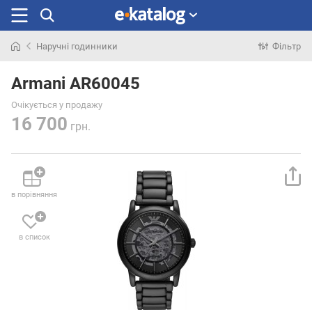
Наручні годинники
Фільтр
Шукали
раніше
Armani AR60045
Очікується у продажу
16 700
грн.
в порівняння
в список