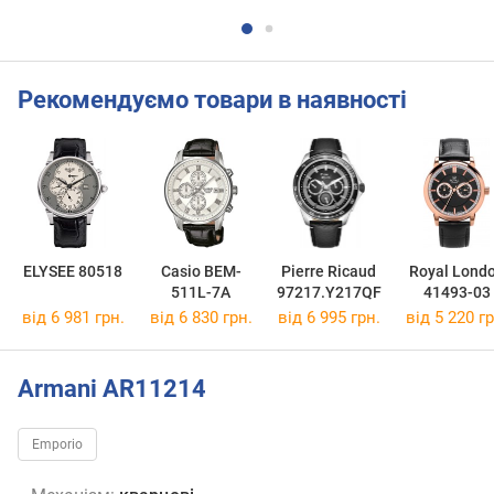
Рекомендуємо товари в наявності
ELYSEE 80518
Casio BEM-
Pierre Ricaud
Royal Lond
511L-7A
97217.Y217QF
41493-03
від 6 981 грн.
від 6 830 грн.
від 6 995 грн.
від 5 220 гр
Armani AR11214
Emporio