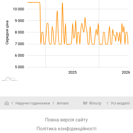
10 000
9 000
Середня ціна
8 000
10 000
7 000
6 000
5 000
2024
2027
2025
2026
L
Наручні годинники
Armani
Фільтр
Усі моделі
Повна версія сайту
Політика конфіденційності