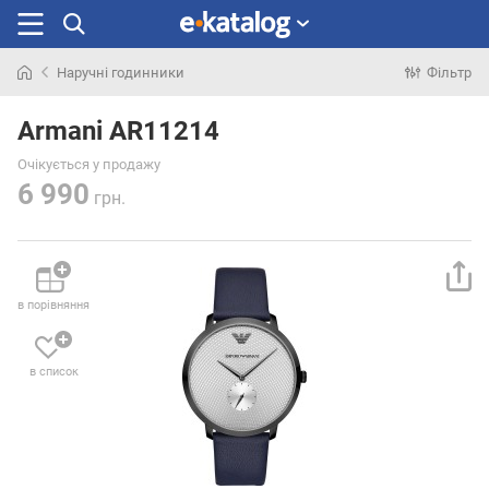
Наручні годинники
Фільтр
Шукали
раніше
Armani AR11214
Очікується у продажу
6 990
грн.
в порівняння
в список