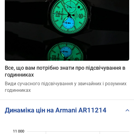
Все, що вам потрібно знати про підсвічування в
годинниках
Види сучасного підсвічування у звичайних і розумних
годинниках
Динаміка цін на Armani AR11214
11 000
 000
 000
 000