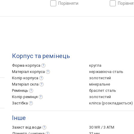
порівняти
порівн
Корпус та ремінець
Форма
корпуса
кругла
Матеріал
корпуса
нержавіюча сталь
Колір
корпуса
золотистий
Матеріал
скла
мінеральне
Ремінець
браслет сталь
Колір
ремінця
золотистий
Застібка
кліпса (розкладається)
Інше
Захист від
води
30 WR / 3 ATM
Діаметр /
ширина
32 мм