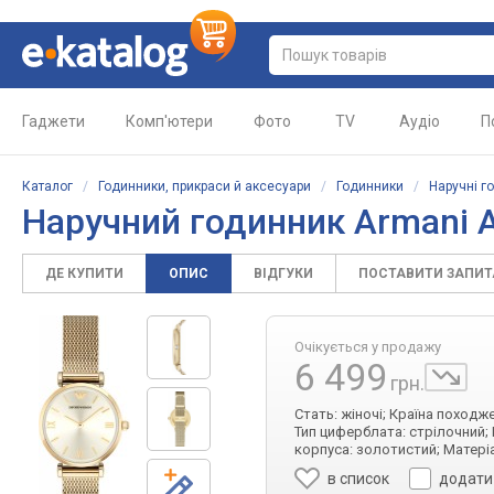
Гаджети
Комп'ютери
Фото
TV
Аудіо
П
Каталог
/
Годинники, прикраси й аксесуари
/
Годинники
/
Наручні г
Наручний годинник Armani 
ДЕ КУПИТИ
ОПИС
ВІДГУКИ
ПОСТАВИТИ ЗАПИ
Очікується у продажу
6 499
грн.
Стать: жіночі; Країна походж
Тип циферблата: стрілочний;
корпуса: золотистий; Матеріа
в список
додати