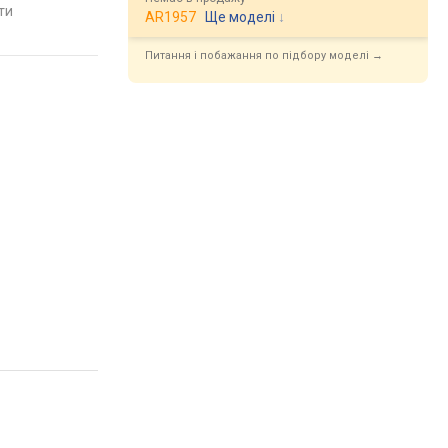
яти
AR1957
Ще моделі
↓
Питання і побажання по підбору моделі →