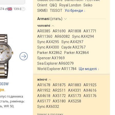
Orient
Q&Q
Royal London
Seiko
574 zł
139 £
SKMEI
TISSOT
Усі бренди
Armani
(
стать
)
чоловічі
AR0385
AR1690
AR1808
AX1771
AR11360
AR60082
Sync AX4294
Sync AX4295
Sync AX4297
Sync AX4300
Cayde AX2767
Parker AX2862
Parker AX2864
Spencer AX1969
Sea Explorer AR60079
World Explorer AR11784
Ще моделі
↓
жіночі
N003W
FOSSIL ES3433
GUESS W0111L4
AR1678
AR1875
AR1883
AR1925
рн.
від 7 070 грн.
від 5 900 грн.
AR1952
AR2511
AX4331
AX4616
AX4618
AX5172
AX5173
AX5176
рпус годинника
кварцові, корпус годинника
кварцові, корпус го
AX5177
AX5180
AX5258
таль, ремінець:
нержавіюча сталь, ремінець:
нержавіюча сталь, р
ь, WR 50,
браслет сталь, WR 30, США
браслет сталь, WR 5
Sync AX6032
порівняти
порівняти
Немає в продажу