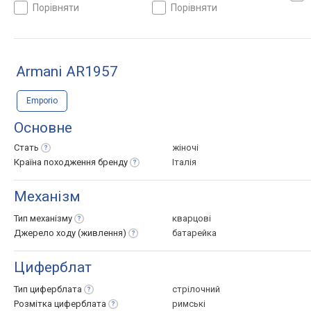
порівняти
порівняти
Armani AR1957
Emporio
Основне
Стать
жіночі
Країна походження
бренду
Італія
Механізм
Тип
механізму
кварцові
Джерело ходу
(живлення)
батарейка
Циферблат
Тип
циферблата
стрілочний
Розмітка
циферблата
римські