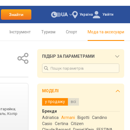
UA
Знайти
Україна
Увійти
Інструмент
Туризм
Спорт
Мода та аксесуари
ПІДБІР ЗА ПАРАМЕТРАМИ
МОДЕЛІ
у продажу
всі
атарейка;
Бренди
аль; Колір
Adriatica
Armani
Bigotti
Candino
Casio
Certina
Citizen
Claude Bernard
Daniel Klein
FESTINA