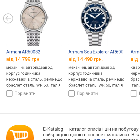
Armani AR60082
Armani Sea Explorer AR60079
Arm
від 14 799 грн.
від 14 490 грн.
від 
механічні, автопідзавод,
механічні, автопідзавод,
квар
корпус годинника
корпус годинника
нерж
нержавіюча сталь, ремінець:
нержавіюча сталь, ремінець:
брас
браслет сталь, WR 50, Італія
браслет сталь, WR 50, Італія
Італі
порівняти
порівняти
E-Katalog
— каталог описів і цін на побутову
найкращою ціною в інтернет-магазинах. В 