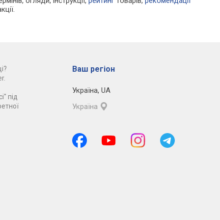
рмінів, огляди, інструкції,
рейтинг
товарів,
рекомендації
кції.
Ваш регіон
і?
r.
Україна
,
UA
і" під
ретної
Україна