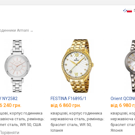
годинники Armani
→
Y NY2582
FESTINA F16895/1
Orient QC0
6 240 грн.
від 6 860 грн.
від 6 980 г
цові, корпус годинника
кварцові, корпус годинника
кварцові, ко
авіюча сталь, ремінець:
нержавіюча сталь, ремінець:
нержавіюча с
лет сталь, WR 50, США
браслет сталь, WR 50,
браслет стал
Іспанія
Японія
порівняти