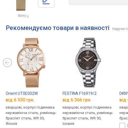
Фото
3
Рекомендуємо товари в наявності
Наручні 
Orient UT0E002W
FESTINA F16919/2
DKN
від 6 550 грн.
від 6 366 грн.
від 
кварцові, корпус годинника
кварцові, корпус годинника
квар
нержавіюча сталь, ремінець:
нержавіюча сталь, ремінець:
нерж
браслет сталь, WR 30,
браслет сталь, WR 50,
брас
Японія
Іспанія