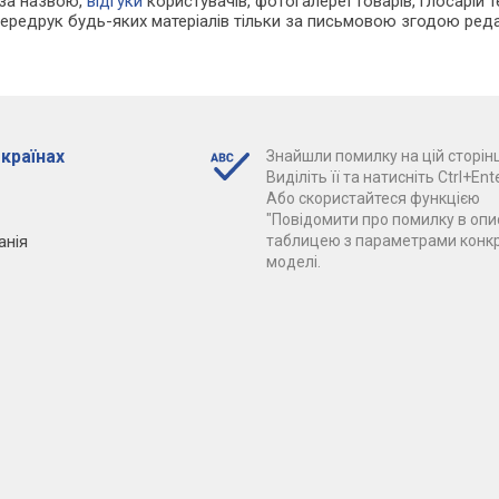
 за назвою,
відгуки
користувачів, фотогалереї товарів, глосарій те
Передрук будь-яких матеріалів тільки за письмовою згодою реда
 країнах
Знайшли помилку на цій сторінц
Виділіть її та натисніть Ctrl+Ente
Або скористайтеся функцією
"Повідомити про помилку в опис
анія
таблицею з параметрами конк
моделі.