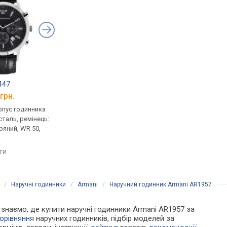
447
Armani AR1917
Armani AR11499
грн.
від 16 160 грн.
від 10 655 грн.
рпус годинника
кварцові, корпус годинника
кварцові, корпус го
таль, ремінець:
нержавіюча сталь, ремінець:
нержавіюча сталь, р
ряний, WR 50,
ремінець шкіряний, WR 30,
браслет сталь, WR 30,
Італія
порівняти
яти
порівняти
/
Наручні годинники
/
Armani
/
Наручний годинник Armani AR1957
Ми знаємо, де купити наручні годинники Armani AR1957 за
орівняння
наручних годинників, підбір моделей за