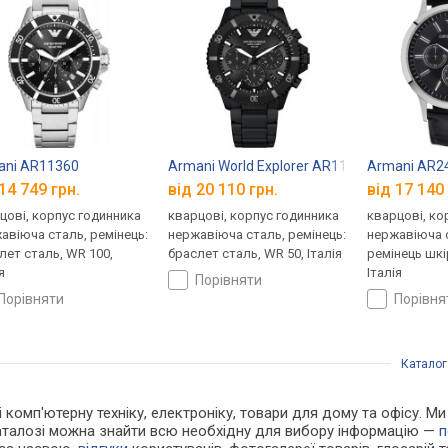
ani AR11360
Armani World Explorer AR11784
Armani AR2
14 749 грн.
від 20 110 грн.
від 17 140 
цові, корпус годинника
кварцові, корпус годинника
кварцові, ко
авіюча сталь, ремінець:
нержавіюча сталь, ремінець:
нержавіюча с
лет сталь, WR 100,
браслет сталь, WR 50, Італія
ремінець шкі
я
Італія
порівняти
порівняти
порівн
Каталог
 і комп'ютерну техніку, електроніку, товари для дому та офісу. 
каталозі можна знайти всю необхідну для вибору інформацію —
п