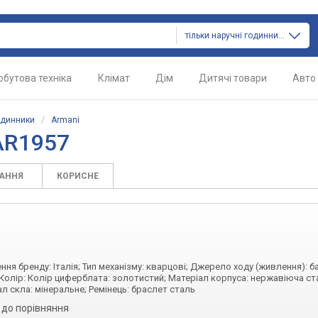
тільки наручні годинники
обутова техніка
Клімат
Дім
Дитячі товари
Авто
одинники
/
Armani
AR1957
ТАННЯ
КОРИСНЕ
ення бренду: Італія; Тип механізму: кварцові; Джерело ходу (живлення): б
 Колір: Колір циферблата: золотистий; Матеріал корпуса: нержавіюча ст
л скла: мінеральне; Ремінець: браслет сталь
 до порівняння