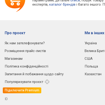
параметрами, детальні
описи
, пошук товару
експертів,
каталог брендів
і багато іншого. 
Про проєкт
Ми в інших
Як нам зателефонувати?
Україна
Розміщення прайс-листів
Велика Брит
Магазинам
США
Політика конфіденційності
Польща
Запитання й побажання щодо сайту
Казахстан
Популяризувати проєкт
Підключити Premium
ID