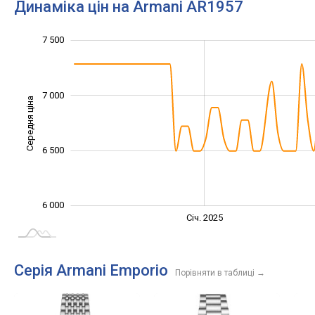
Динаміка цін на Armani AR1957
5 600
5 800
6 200
6 400
8 000
5 500
5 000
7 500
7 000
Середня ціна
6 000
6 500
6 000
Січ. 2027
Лип.
Січ. 2025
L
Серія Armani Emporio
Порівняти в таблиці
→