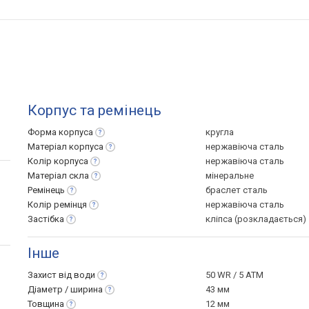
Корпус та ремінець
Форма
корпуса
кругла
Матеріал
корпуса
нержавіюча сталь
Колір
корпуса
нержавіюча сталь
Матеріал
скла
мінеральне
Ремінець
браслет сталь
Колір
ремінця
нержавіюча сталь
Застібка
кліпса (розкладається)
Інше
Захист від
води
50 WR / 5 ATM
Діаметр /
ширина
43 мм
Товщина
12 мм