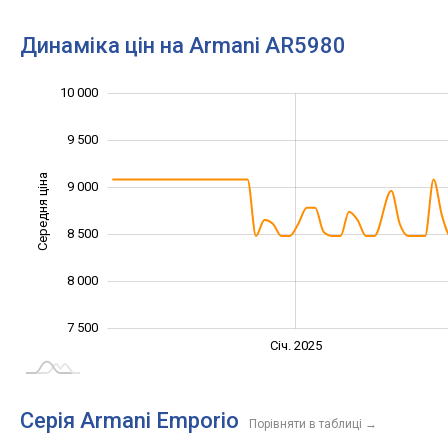
Динаміка цін на Armani AR5980
10 000
10 500
6 500
7 000
9 500
Середня ціна
9 000
10 000
8 500
8 000
7 500
Січ. 2027
Лип.
Січ. 2025
L
Серія Armani Emporio
Порівняти в таблиці
→