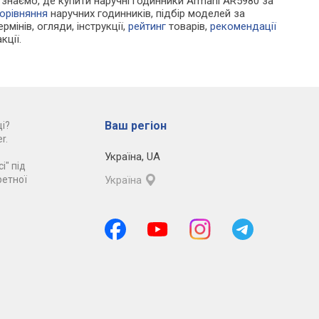
Ми знаємо, де купити наручні годинники Armani AR5980 за
орівняння
наручних годинників, підбір моделей за
рмінів, огляди, інструкції,
рейтинг
товарів,
рекомендації
кції.
Ваш регіон
і?
r.
Україна
,
UA
і" під
ретної
Україна