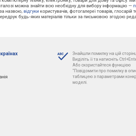
 і комп'ютерну техніку, електроніку, товари для дому та офісу. 
каталозі можна знайти всю необхідну для вибору інформацію —
п
 за назвою,
відгуки
користувачів, фотогалереї товарів, глосарій те
Передрук будь-яких матеріалів тільки за письмовою згодою реда
 країнах
Знайшли помилку на цій сторінц
Виділіть її та натисніть Ctrl+Ente
Або скористайтеся функцією
"Повідомити про помилку в опис
анія
таблицею з параметрами конк
моделі.