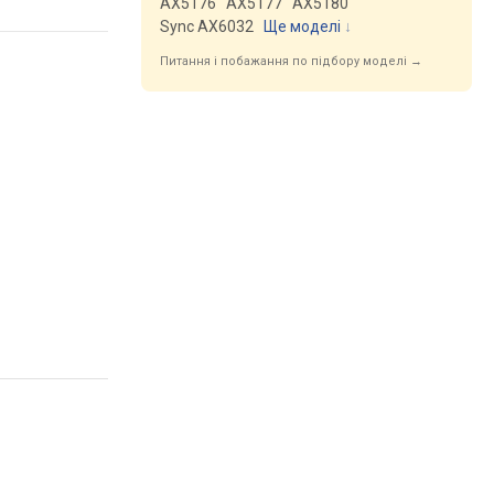
AX5176
AX5177
AX5180
Sync AX6032
Ще моделі
↓
Питання і побажання по підбору моделі →