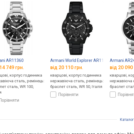
ani AR11360
Armani World Explorer AR11784
Armani AR2
14 749 грн.
від 20 110 грн.
від 20 090 
цові, корпус годинника
кварцові, корпус годинника
кварцові, ко
авіюча сталь, ремінець:
нержавіюча сталь, ремінець:
нержавіюча с
лет сталь, WR 100,
браслет сталь, WR 50, Італія
браслет сталь
я
порівняти
порівн
порівняти
Каталог