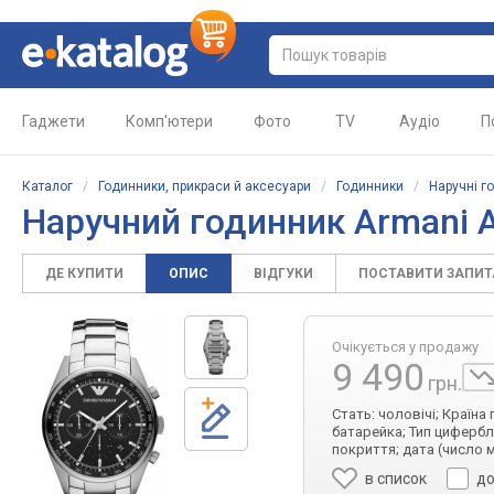
Гаджети
Комп'ютери
Фото
TV
Аудіо
П
Каталог
/
Годинники, прикраси й аксесуари
/
Годинники
/
Наручні г
Наручний годинник Armani 
ДЕ КУПИТИ
ОПИС
ВІДГУКИ
ПОСТАВИТИ ЗАПИ
Очікується у продажу
9 490
грн.
Стать: чоловічі; Країна
батарейка; Тип цифербл
покриття; дата (число 
в список
до