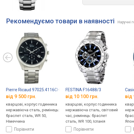
Рекомендуємо товари в наявності
Наручні 
Pierre Ricaud 97025.4116CH
FESTINA F16488/3
Casi
від 9 500 грн.
від 10 100 грн.
від 
кварцові, корпус годинника
кварцові, корпус годинника
квар
нержавіюча сталь, ремінець:
нержавіюча сталь, світовий
нерж
браслет сталь, WR 50,
час, ремінець: браслет
брас
Німеччина
сталь, WR 100, Іспанія
Япон
порівняти
порівняти