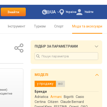
UA
Знайти
Україна
Увійти
Інструмент
Туризм
Спорт
Мода та аксесуари
ПІДБІР ЗА ПАРАМЕТРАМИ
МОДЕЛІ
у продажу
всі
ення):
Бренди
есцентне
Adriatica
Armani
Bigotti
Casio
Certina
Citizen
Claude Bernard
Daniel Klein
FESTINA
Orient
Q&Q