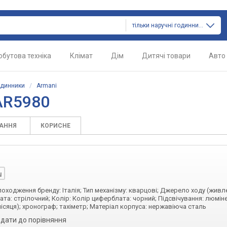
тільки наручні годинники
обутова техніка
Клімат
Дім
Дитячі товари
Авто
одинники
/
Armani
AR5980
ТАННЯ
КОРИСНЕ
 походження бренду: Італія; Тип механізму: кварцові; Джерело ходу (живл
ата: стрілочний; Колір: Колір циферблата: чорний; Підсвічування: люмін
місяця); хронограф; тахіметр; Матеріал корпуса: нержавіюча сталь
дати до порівняння