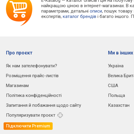
E-Katalog
— каталог описів і цін на побутову
найкращою ціною в інтернет-магазинах. В 
параметрами, детальні
описи
, пошук товару
експертів,
каталог брендів
і багато іншого. 
Про проєкт
Ми в інших
Як нам зателефонувати?
Україна
Розміщення прайс-листів
Велика Брит
Магазинам
США
Політика конфіденційності
Польща
Запитання й побажання щодо сайту
Казахстан
Популяризувати проєкт
Підключити Premium