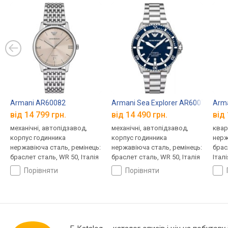
Armani AR60082
Armani Sea Explorer AR60079
Arm
від 14 799 грн.
від 14 490 грн.
від 
механічні, автопідзавод,
механічні, автопідзавод,
квар
корпус годинника
корпус годинника
нерж
нержавіюча сталь, ремінець:
нержавіюча сталь, ремінець:
брас
браслет сталь, WR 50, Італія
браслет сталь, WR 50, Італія
Італі
порівняти
порівняти