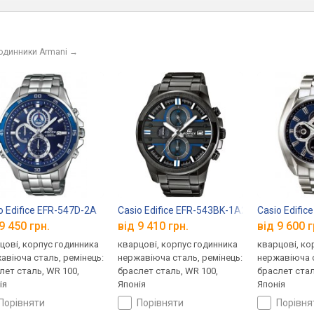
годинники Armani
→
o Edifice EFR-547D-2A
Casio Edifice EFR-543BK-1A2
Casio Edific
9 450 грн.
від 9 410 грн.
від 9 600 г
цові, корпус годинника
кварцові, корпус годинника
кварцові, ко
авіюча сталь, ремінець:
нержавіюча сталь, ремінець:
нержавіюча с
лет сталь, WR 100,
браслет сталь, WR 100,
браслет стал
ія
Японія
Японія
порівняти
порівняти
порівн