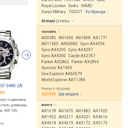
Royal London
Seiko
SKMEI
Swiss Military
TISSOT
Усі бренди
Armani
(
стать
)
чоловічі
AR0385
AR1690
AR1808
AX1771
AR11360
AR60082
Sync AX4294
Sync AX4295
Sync AX4297
Sync AX4300
Cayde AX2767
Parker AX2862
Parker AX2864
Spencer AX1969
Sea Explorer AR60079
World Explorer AR11784
e EF-548D-2A
Casio Edifice EF-548D-1A
Hugo Boss 1513755
Немає в продажу
рн.
від 9 600 грн.
від 9 155 грн.
AR5980
Ще моделі
↓
рпус годинника
кварцові, корпус годинника
кварцові, корпус го
жіночі
таль, ремінець:
нержавіюча сталь, ремінець:
нержавіюча сталь, р
ь, WR 100,
браслет сталь, WR 100,
браслет сталь, WR 50
AR1678
AR1875
AR1883
AR1925
Японія
Німеччина
AR1952
AR2511
AX4331
AX4616
AX4618
AX4619
AX5172
AX5173
яти
порівняти
порівняти