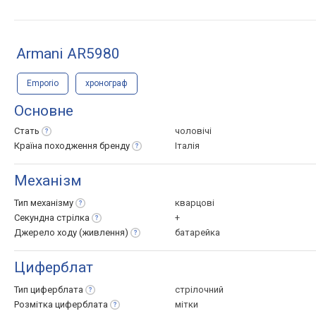
Armani AR5980
Emporio
хронограф
Основне
Стать
чоловічі
Країна походження
бренду
Італія
Механізм
Тип
механізму
кварцові
Секундна
стрілка
+
Джерело ходу
(живлення)
батарейка
Циферблат
Тип
циферблата
стрілочний
Розмітка
циферблата
мітки