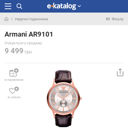
Наручні годинники
Фільтр
Шукали
раніше
Armani AR9101
Очікується у продажу
9 499
грн.
в порівняння
в список