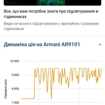
Все, що вам потрібно знати про підсвічування в
годинниках
Види сучасного підсвічування у звичайних і розумних
годинниках
Динаміка цін на Armani AR9101
10 000
 000
 000
 500
 500
 500
 500
 000
9 000
Середня ціна
8 000
10 000
7 000