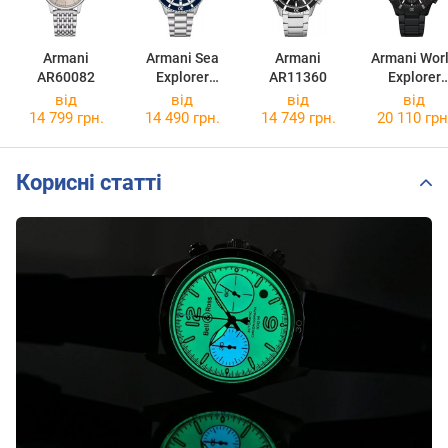
Armani
Armani Sea
Armani
Armani Wor
AR60082
Explorer
AR11360
Explorer
AR60079
AR11784
від
від
від
від
14 799 грн.
14 490 грн.
14 749 грн.
20 110 грн
Корисні статті