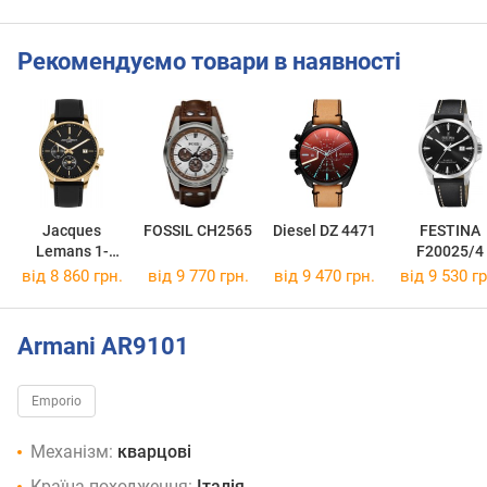
Рекомендуємо товари в наявності
Jacques
FOSSIL CH2565
Diesel DZ 4471
FESTINA
Lemans 1-
F20025/4
2125C
від 8 860 грн.
від 9 770 грн.
від 9 470 грн.
від 9 530 гр
Armani AR9101
Emporio
Механізм:
кварцові
Країна походження:
Італія