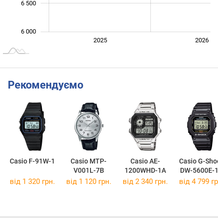
6 500
6 000
2024
2027
2025
2026
L
Рекомендуємо
Casio F-91W-1
Casio MTP-
Casio AE-
Casio G-Sho
V001L-7B
1200WHD-1A
DW-5600E-
від 1 320 грн.
від 1 120 грн.
від 2 340 грн.
від 4 799 гр