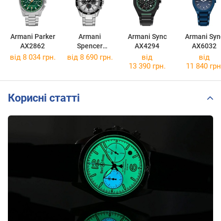
Armani Parker
Armani
Armani Sync
Armani Syn
AX2862
Spencer
AX4294
AX6032
AX1969
від 8 034 грн.
від 8 690 грн.
від
від
13 390 грн.
11 840 грн
Корисні статті