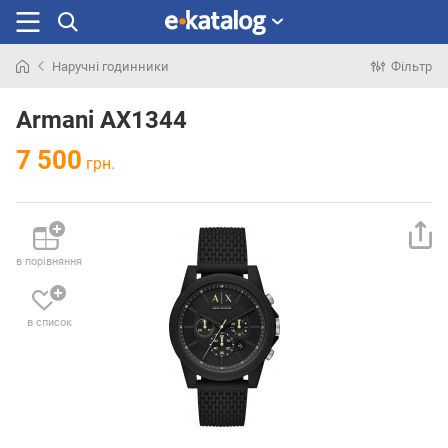
Наручні годинники
Фільтр
Шукали
раніше
Armani AX1344
7 500
грн.
в порівняння
в список