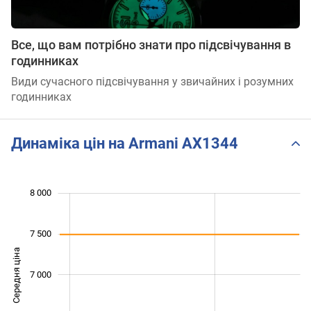
Все, що вам потрібно знати про підсвічування в
годинниках
Види сучасного підсвічування у звичайних і розумних
годинниках
Динаміка цін на Armani AX1344
 600
 500
 500
 000
8 000
7 500
Середня ціна
7 000
7 000