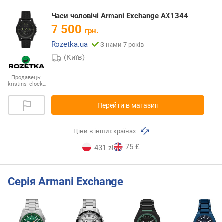
Часи чоловічі Armani Exchange AX1344
7 500
грн.
Rozetka.ua
З нами 7 років
(Київ)
Продавець:
kristins_clock…
Перейти в магазин
Ціни в інших країнах
75 £
431 zł
Серія Armani Exchange