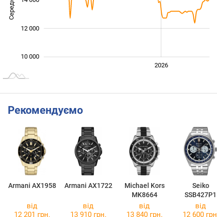
Середня ціна
12 000
10 000
2024
2025
2028
2026
L
Рекомендуємо
Armani AX1958
Armani AX1722
Michael Kors
Seiko
MK8664
SSB427P1
від
від
від
від
12 201 грн.
13 910 грн.
13 840 грн.
12 600 грн