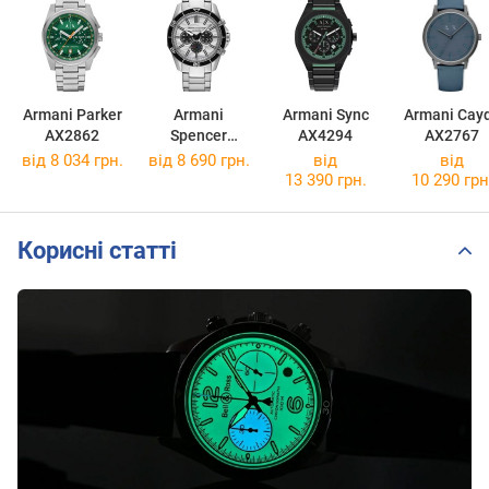
Armani Parker
Armani
Armani Sync
Armani Cay
AX2862
Spencer
AX4294
AX2767
AX1969
від 8 034 грн.
від 8 690 грн.
від
від
13 390 грн.
10 290 грн
Корисні статті