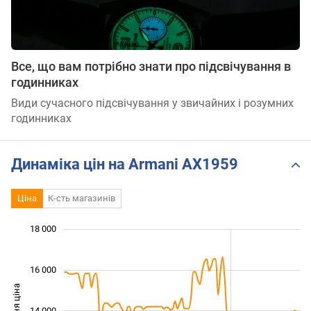
Все, що вам потрібно знати про підсвічування в
годинниках
Види сучасного підсвічування у звичайних і розумних
годинниках
Динаміка цін на Armani AX1959
Ціна
К-сть магазинів
 000
 000
 000
 000
 000
 000
18 000
16 000
14 000
10 000