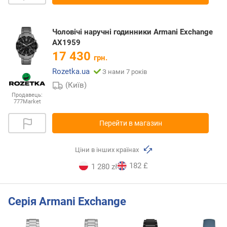
Чоловічі наручні годинники Armani Exchange
AX1959
17 430
грн.
Rozetka.ua
З нами 7 років
(Київ)
Продавець:
777Market
Перейти в магазин
Ціни в інших країнах
182 £
1 280 zł
Серія Armani Exchange