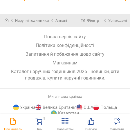
Наручні годинники
Armani
Фільтр
Усі моделі
Повна версія сайту
Політика конфіденційності
Запитання й побажання щодо сайту
Магазинам
Каталог наручних годинників 2026 - новинки, хіти
продажів,
купити наручні годинники
.
Ми в інших країнах
Україна
Велика Британія
США
Польща
Казахстан
5
E-
© E-Katalog, 2026
ВГОРУ
Про модель
Ціни
Параметри
Відгуки
Запитати