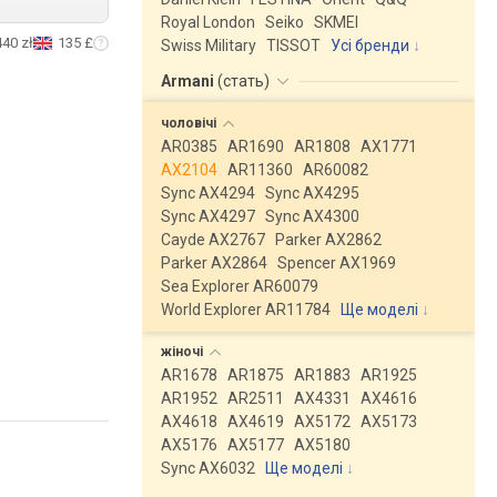
Royal London
Seiko
SKMEI
440 zł
135 £
Swiss Military
TISSOT
Усі бренди
Armani
(
стать
)
чоловічі
AR0385
AR1690
AR1808
AX1771
AX2104
AR11360
AR60082
Sync AX4294
Sync AX4295
Sync AX4297
Sync AX4300
Cayde AX2767
Parker AX2862
Parker AX2864
Spencer AX1969
Sea Explorer AR60079
World Explorer AR11784
Ще моделі
↓
жіночі
AR1678
AR1875
AR1883
AR1925
AR1952
AR2511
AX4331
AX4616
AX4618
AX4619
AX5172
AX5173
AX5176
AX5177
AX5180
Sync AX6032
Ще моделі
↓