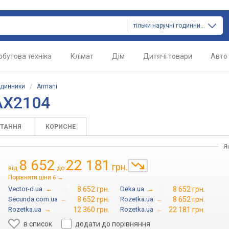
тільки наручні годинники
обутова техніка
Клімат
Дім
Дитячі товари
Авто
одинники
/
Armani
AX2104
ИТАННЯ
КОРИСНЕ
Я
8 652
22 181
грн.
від
до
Порівняти ціни
→
6
Vector-d.ua
→
8 652 грн.
Deka.ua
→
8 652 грн.
Secunda.com.ua
→
8 652 грн.
Rozetka.ua
→
8 652 грн.
Rozetka.ua
→
12 360 грн.
Rozetka.ua
→
22 181 грн.
в список
додати до порівняння