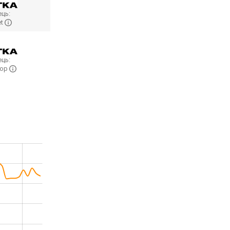
ць:
et
ць:
hop