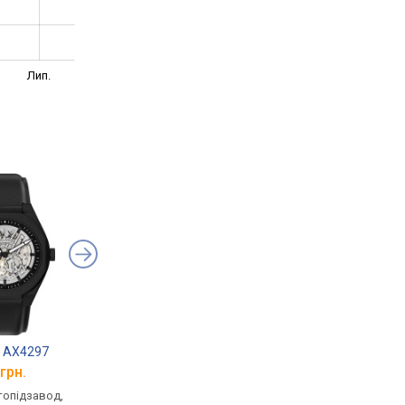
Лип.
c AX4297
Armani Parker AX2864
Armani AX1771
грн.
від 8 346 грн.
від 13 390 грн.
втопідзавод,
кварцові, корпус годинника
кварцові, корпус го