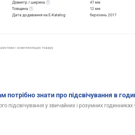
Діаметр /
ширина
47 мм
Товщина
12 мм
Дата додавання на E-Katalog
березень 2017
ристики і комплектацію товару
.
ам потрібно знати про підсвічування в год
го підсвічування у звичайних і розумних годинниках