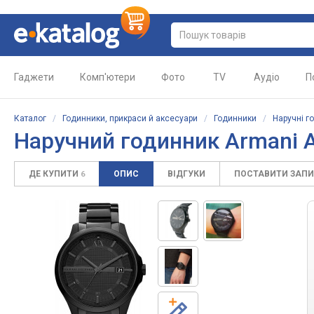
Гаджети
Комп'ютери
Фото
TV
Аудіо
П
Каталог
/
Годинники, прикраси й аксесуари
/
Годинники
/
Наручні г
Наручний годинник Armani 
ДЕ КУПИТИ
ОПИС
ВІДГУКИ
ПОСТАВИТИ ЗАП
6