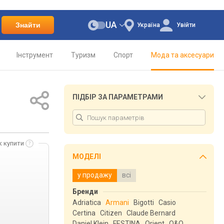
UA
Знайти
Україна
Увійти
Інструмент
Туризм
Спорт
Мода та аксесуари
ПІДБІР ЗА ПАРАМЕТРАМИ
к купити
МОДЕЛІ
у продажу
всі
Бренди
Adriatica
Armani
Bigotti
Casio
Certina
Citizen
Claude Bernard
Daniel Klein
FESTINA
Orient
Q&Q