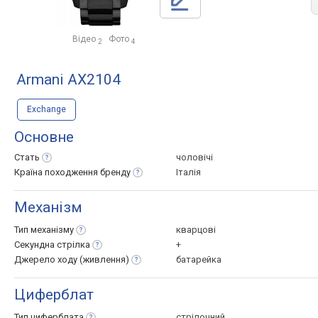
Відео
Фото
2
4
Armani AX2104
Exchange
Основне
Стать
чоловічі
Країна походження
бренду
Італія
Механізм
Тип
механізму
кварцові
Секундна
стрілка
+
Джерело ходу
(живлення)
батарейка
Циферблат
Тип
циферблата
стрілочний