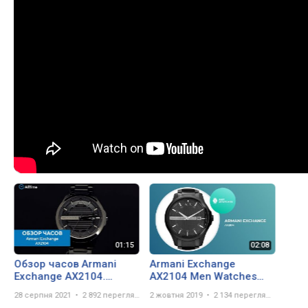
Обзор часов Armani
Armani Exchange
Exchange AX2104.
AX2104 Men Watches
Наручные часы. Alltime
Features, Detailed Specs,
28 серпня 2021
2 892 перегляда
2 жовтня 2019
2 134 перегляда
Prices