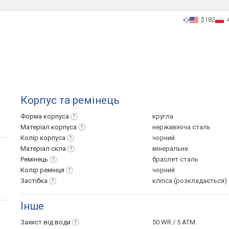
$182
Корпус та ремінець
Форма
корпуса
кругла
Матеріал
корпуса
нержавіюча сталь
Колір
корпуса
чорний
Матеріал
скла
мінеральне
Ремінець
браслет сталь
Колір
ремінця
чорний
Застібка
кліпса (розкладається)
Інше
Захист від
води
50 WR / 5 ATM