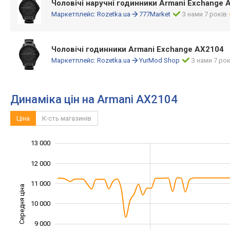
Чоловічі наручні годинники Armani Exchange 
Маркетплейс:
Rozetka.ua
777Market
З нами 7 років
Чоловічі годинники Armani Exchange AX2104
Маркетплейс:
Rozetka.ua
YurMod Shop
З нами 7 рок
Динаміка цін на Armani AX2104
Ціна
К-сть магазинів
13 000
14 000
5 000
6 000
12 000
11 000
Середня ціна
10 000
10 000
9 000