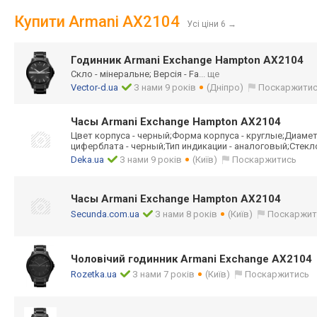
Купити Armani AX2104
Усі ціни 6
→
Годинник Armani Exchange Hampton AX2104
Скло - мінеральне; Версія - Fa
... ще
Vector-d.ua
З нами 9 років
(Дніпро)
Поскаржити
Часы Armani Exchange Hampton AX2104
Цвет корпуса - черный;Форма корпуса - круглые;Диамет
циферблата - черный;Тип индикации - аналоговый;Стек
л
Deka.ua
З нами 9 років
(Київ)
Поскаржитись
Часы Armani Exchange Hampton AX2104
Secunda.com.ua
З нами 8 років
(Київ)
Поскаржит
Чоловічий годинник Armani Exchange AX2104
Rozetka.ua
З нами 7 років
(Київ)
Поскаржитись