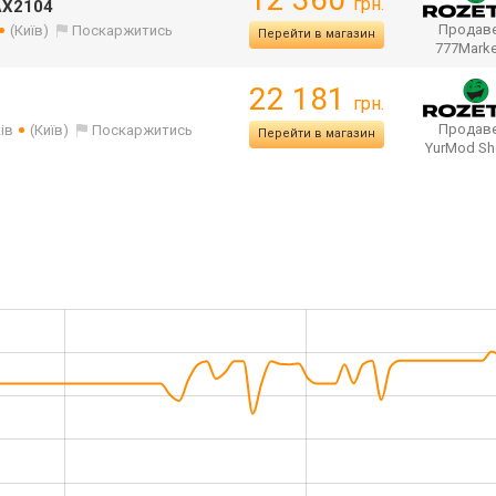
грн.
AX2104
Продаве
(Київ)
Поскаржитись
Перейти в магазин
777Mark
22 181
грн.
Продаве
ів
(Київ)
Поскаржитись
Перейти в магазин
YurMod S