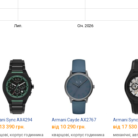
Лип.
Січ. 2026
ni Sync AX4294
Armani Cayde AX2767
Armani Syn
13 390 грн.
від 10 290 грн.
від 17 530 
цові, корпус годинника
кварцові, корпус годинника
механічні, а