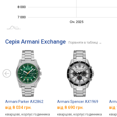
8 000
7 000
Січ. 2027
Лип.
Січ. 2025
L
Серія Armani Exchange
Порівняти в таблиці
→
Armani Parker AX2862
Armani Spencer AX1969
Arma
від 8 034 грн.
від 8 690 грн.
від 
кварцові, корпус годинника
кварцові, корпус годинника
квар