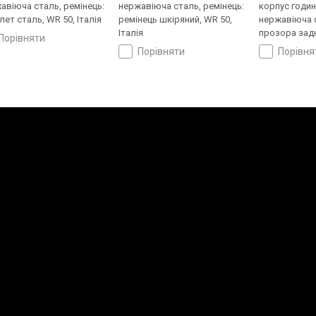
авіюча сталь, ремінець:
нержавіюча сталь, ремінець:
корпус годи
лет сталь, WR 50, Італія
ремінець шкіряний, WR 50,
нержавіюча с
Італія
прозора зад
порівняти
ремінець: ре
порівняти
порівн
шкіряний, WR 