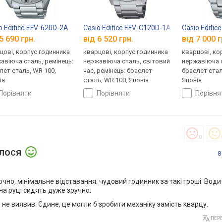
o Edifice EFV-620D-2A
Casio Edifice EFV-C120D-1A
Casio Edifi
5 690 грн.
від 6 520 грн.
від 7 000 г
цові, корпус годинника
кварцові, корпус годинника
кварцові, ко
авіюча сталь, ремінець:
нержавіюча сталь, світовий
нержавіюча с
лет сталь, WR 100,
час, ремінець: браслет
браслет стал
ія
сталь, WR 100, Японія
Японія
порівняти
порівняти
порівн
0
алося
8
очно, мінімальне відставання. чудовий годинник за такі гроші. Води
на руці сидять дуже зручно.
я не виявив. Єдине, це могли б зробити механіку замість кварцу.
ПЕРЕ