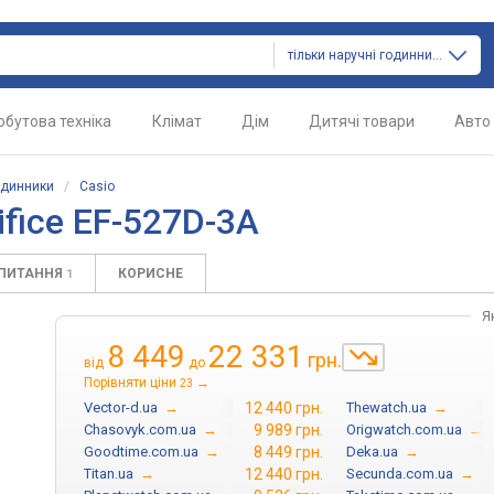
тільки наручні годинники
обутова техніка
Клімат
Дім
Дитячі товари
Авто
одинники
/
Casio
fice EF-527D-3A
АПИТАННЯ
КОРИСНЕ
1
Я
8 449
22 331
грн.
від
до
Порівняти ціни
→
23
Vector-d.ua
→
12 440 грн.
Thewatch.ua
→
Chasovyk.com.ua
→
9 989 грн.
Origwatch.com.ua
→
Goodtime.com.ua
→
8 449 грн.
Deka.ua
→
Titan.ua
→
12 440 грн.
Secunda.com.ua
→