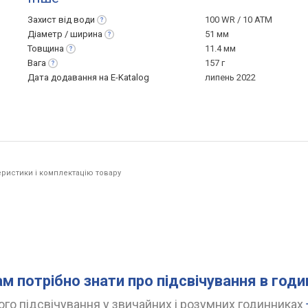
Захист від
води
100 WR / 10 ATM
Діаметр /
ширина
51 мм
Товщина
11.4 мм
Вага
157 г
Дата додавання на E-Katalog
липень 2022
ристики і комплектацію товару
ам потрібно знати про підсвічування в год
го підсвічування у звичайних і розумних годинниках