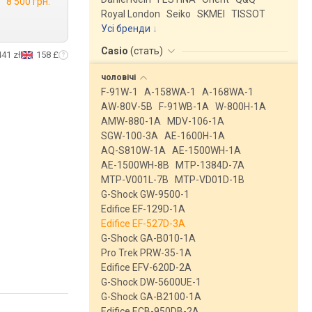
8 500 грн.
Royal London
Seiko
SKMEI
TISSOT
Усі бренди
Casio
(
стать
)
441 zł
158 £
чоловічі
F-91W-1
A-158WA-1
A-168WA-1
AW-80V-5B
F-91WB-1A
W-800H-1A
AMW-880-1A
MDV-106-1A
SGW-100-3A
AE-1600H-1A
AQ-S810W-1A
AE-1500WH-1A
AE-1500WH-8B
MTP-1384D-7A
MTP-V001L-7B
MTP-VD01D-1B
G-Shock GW-9500-1
Edifice EF-129D-1A
Edifice EF-527D-3A
G-Shock GA-B010-1A
Pro Trek PRW-35-1A
Edifice EFV-620D-2A
G-Shock DW-5600UE-1
G-Shock GA-B2100-1A
Edifice ECB-950DB-2A