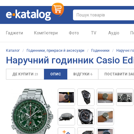
Гаджети
Комп'ютери
Фото
TV
Аудіо
П
Каталог
/
Годинники, прикраси й аксесуари
/
Годинники
/
Наручні г
Наручний годинник Casio Edi
ДЕ КУПИТИ
ОПИС
ВІДГУКИ
ПОСТАВИТИ З
23
6