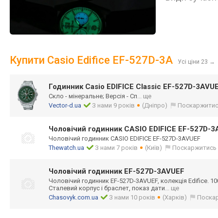
Купити Casio Edifice EF-527D-3A
Усі ціни 23
→
Годинник Casio EDIFICE Classic EF-527D-3AVU
Скло - мінеральне; Версія - Сп
... ще
Vector-d.ua
З нами 9 років
(Дніпро)
Поскаржити
Чоловічий годинник CASIO EDIFICE EF-527D-
Чоловічий годинник CASIO EDIFICE EF-527D-3AVUEF
Thewatch.ua
З нами 7 років
(Київ)
Поскаржитись
Чоловічий годинник EF-527D-3AVUEF
Чоловічий годинник EF-527D-3AVUEF, колекція Edifice. 100
Сталевий корпус і браслет, показ дати
... ще
Chasovyk.com.ua
З нами 10 років
(Харків)
Поска