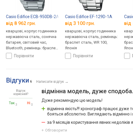
Casio Edifice ECB-950DB-2A
Casio Edifice EF-129D-1A
Casi
від 8 962 грн.
від 3 100 грн.
від 
кварцові, корпус годинника
кварцові, корпус годинника
квар
нержавіюча сталь, сонячна
нержавіюча сталь, ремінець:
нерж
батарея, світовий час,
браслет сталь, WR 100,
брас
Bluetooth, ремінець: браслет
Японія
Япон
сталь, WR 100, Японія
порівняти
порівняти
Відгуки
→
6
Написати відгук
відмінна модель, дуже сподоб
Відгук
корисний?
Дуже рекомендую цю модель!
Так
Ні
3
0
відмінна якість!!! хронограф працює дуже т
бояться абсолютно. Виглядають відмінно і 
за 9 місяців користування явних недоліків 
Обговорити