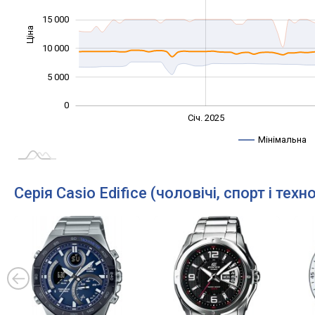
15 000
Ціна
10 000
10 000
5 000
0
Січ. 2027
Лип.
Січ. 2025
L
Мінімальна
Серія Casio Edifice (чоловічі, спорт і техно