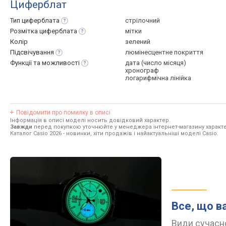
Циферблат
Тип
циферблата
стрілочний
Розмітка
циферблата
мітки
Колір
зелений
Підсвічування
люмінесцентне покриття
Функції та
можливості
дата (число місяця)
хронограф
логарифмічна лінійка
Повідомити про помилку в описі
Інформація в описі моделі носить довідковий характер.
Завжди
перед покупкою уточнюйте у менеджера інтернет-магазину характе
Каталог Casio 2026
- новинки, хіти продажів і найактуальніші моделі Casio.
Все, що в
Види сучасно