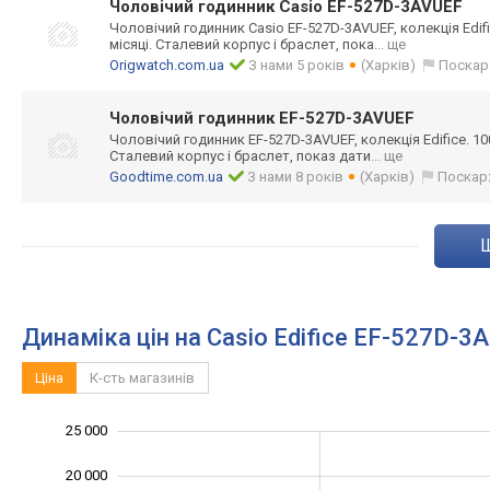
Чоловічий годинник Casio EF-527D-3AVUEF
Чоловічий годинник Casio EF-527D-3AVUEF, колекція Edifi
місяці. Сталевий корпус і браслет, пока
... ще
Origwatch.com.ua
З нами 5 років
(Харків)
Поскар
Чоловічий годинник EF-527D-3AVUEF
Чоловічий годинник EF-527D-3AVUEF, колекція Edifice. 100
Сталевий корпус і браслет, показ дати
... ще
Goodtime.com.ua
З нами 8 років
(Харків)
Поскар
Динаміка цін на Casio Edifice EF-527D-3A
Ціна
К-сть магазинів
25 000
-10 000
30 000
-5 000
20 000