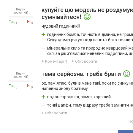
купуйте цю модель не роздумую
Відгук
корисний?
сумнівайтеся!
Так
Ні
1
0
чудовий годинник!!!
годинник бомба, точність відмінна, не громі
Секундомір рятує іноді навіть і його точні
мінеральне скло та природно кварцовий ме
склі за рік з'явилися невеликі подряпини, щ
Коментарі
1
Обговорити
тема серйозна. треба брати
Відгук
корисний?
ох, пам'ятаю, були в мене такі. поки по синку 
Так
Ні
0
0
напевно знову братиму
водонепроникні, замок хороший
тонкі цапфи. тому відразу треба замінити н
Обговорити
По