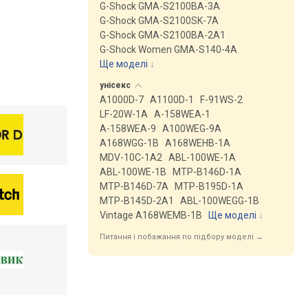
G-Shock GMA-S2100BA-3A
G-Shock GMA-S2100SK-7A
G-Shock GMA-S2100BA-2A1
G-Shock Women GMA-S140-4A
Ще моделі
↓
унісекс
A1000D-7
A1100D-1
F-91WS-2
LF-20W-1A
A-158WEA-1
A-158WEA-9
A100WEG-9A
A168WGG-1B
A168WEHB-1A
MDV-10C-1A2
ABL-100WE-1A
ABL-100WE-1B
MTP-B146D-1A
MTP-B146D-7A
MTP-B195D-1A
MTP-B145D-2A1
ABL-100WEGG-1B
Vintage A168WEMB-1B
Ще моделі
↓
Питання і побажання по підбору моделі →