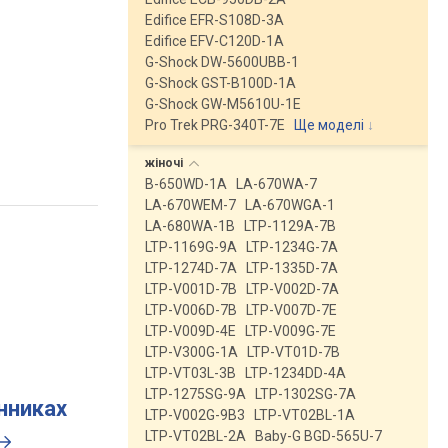
Edifice EFR-S108D-3A
Edifice EFV-C120D-1A
G-Shock DW-5600UBB-1
G-Shock GST-B100D-1A
G-Shock GW-M5610U-1E
Pro Trek PRG-340T-7E
Ще моделі
↓
жіночі
B-650WD-1A
LA-670WA-7
LA-670WEM-7
LA-670WGA-1
LA-680WA-1B
LTP-1129A-7B
LTP-1169G-9A
LTP-1234G-7A
LTP-1274D-7A
LTP-1335D-7A
LTP-V001D-7B
LTP-V002D-7A
LTP-V006D-7B
LTP-V007D-7E
LTP-V009D-4E
LTP-V009G-7E
LTP-V300G-1A
LTP-VT01D-7B
LTP-VT03L-3B
LTP-1234DD-4A
LTP-1275SG-9A
LTP-1302SG-7A
инниках
LTP-V002G-9B3
LTP-VT02BL-1A
LTP-VT02BL-2A
Baby-G BGD-565U-7