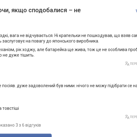
чи, якщо сподобалися – не
здкі, вага не відчувається. Ні крапельки не пошкодував, що взяв сам
сть заслуговує на повагу до японського виробника.
ханізм, рік ходжу, але батарейка ще жива, тож це не особлива про
о не дуже тішить.
ПЕРЕ
не посіяв. дуже задоволений був ними. нічого не можу підібрати се на
а товстіші
ПЕРЕ
казано 3 з 6 відгуків