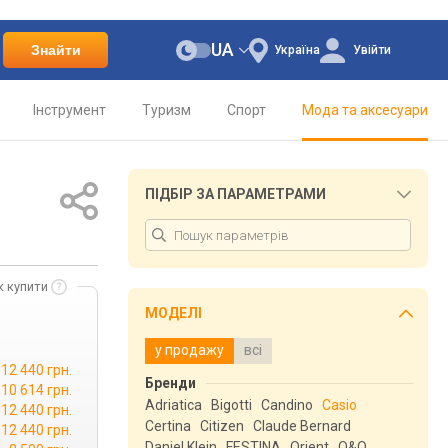
UA
Знайти
Україна
Увійти
Інструмент
Туризм
Спорт
Мода та аксесуари
ПІДБІР ЗА ПАРАМЕТРАМИ
к купити
МОДЕЛІ
у продажу
всі
12 440 грн.
Бренди
10 614 грн.
Adriatica
Bigotti
Candino
Casio
12 440 грн.
Certina
Citizen
Claude Bernard
12 440 грн.
Daniel Klein
FESTINA
Orient
Q&Q