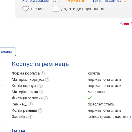
Planetwatch.com.ua
→
9 536 грн.
Taketime.com.ua
→
в список
додати до порівняння
великі
Корпус та ремінець
Форма
корпуса
кругла
Матеріал
корпуса
нержавіюча сталь
Колір
корпуса
нержавіюча сталь
Матеріал
скла
мінеральне
Фіксація
головки
Ремінець
браслет сталь
Колір
ремінця
нержавіюча сталь
Застібка
кліпса (розкладається)
Інше