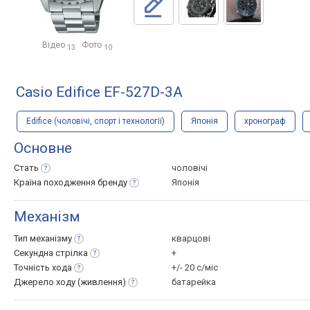
Відео
Фото
13
10
Casio Edifice EF-527D-3A
Edifice (чоловічі, спорт і технології)
Японія
хронограф
Основне
Стать
чоловічі
Країна походження
бренду
Японія
Механізм
Тип
механізму
кварцові
Секундна
стрілка
+
Точність
хода
+/- 20 с/міс
Джерело ходу
(живлення)
батарейка