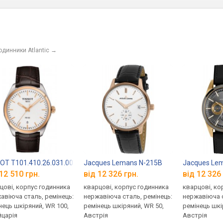
одинники Atlantic
→
OT T101.410.26.031.00
Jacques Lemans N-215B
Jacques Le
12 510 грн.
від 12 326 грн.
від 12 326 
цові, корпус годинника
кварцові, корпус годинника
кварцові, ко
авіюча сталь, ремінець:
нержавіюча сталь, ремінець:
нержавіюча с
нець шкіряний, WR 100,
ремінець шкіряний, WR 50,
ремінець шкі
царія
Австрія
Австрія