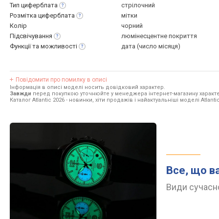
Тип
циферблата
стрілочний
Розмітка
циферблата
мітки
Колір
чорний
Підсвічування
люмінесцентне покриття
Функції та
можливості
дата (число місяця)
Повідомити про помилку в описі
Інформація в описі моделі носить довідковий характер.
Завжди
перед покупкою уточнюйте у менеджера інтернет-магазину характе
Каталог Atlantic 2026
- новинки, хіти продажів і найактуальніші моделі Atlantic
Все, що в
Види сучасно