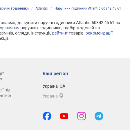
аручні годинники
/
Atlantic
/
Наручний годинник Atlantic 60342.45.61
 знаємо, де купити наручні годинники Atlantic 60342.45.61 за
орівняння
наручних годинників, підбір моделей за
рмінів, огляди, інструкції,
рейтинг
товарів,
рекомендації
кції.
Ваш регіон
і?
r.
Україна
,
UA
і" під
ретної
Україна