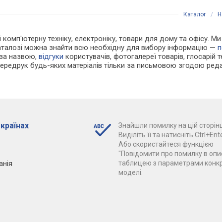
Каталог
/
Н
і комп'ютерну техніку, електроніку, товари для дому та офісу. Ми
каталозі можна знайти всю необхідну для вибору інформацію —
п
 за назвою,
відгуки
користувачів, фотогалереї товарів, глосарій те
Передрук будь-яких матеріалів тільки за письмовою згодою реда
 країнах
Знайшли помилку на цій сторінц
Виділіть її та натисніть Ctrl+Ente
Або скористайтеся функцією
"Повідомити про помилку в опис
анія
таблицею з параметрами конк
моделі.