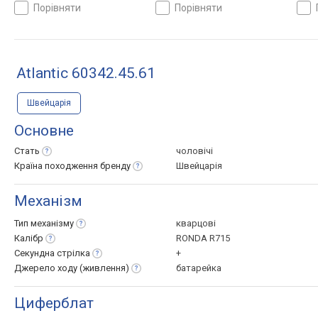
порівняти
порівняти
Atlantic 60342.45.61
Швейцарія
Основне
Стать
чоловічі
Країна походження
бренду
Швейцарія
Механізм
Тип
механізму
кварцові
Калібр
RONDA R715
Секундна
стрілка
+
Джерело ходу
(живлення)
батарейка
Циферблат