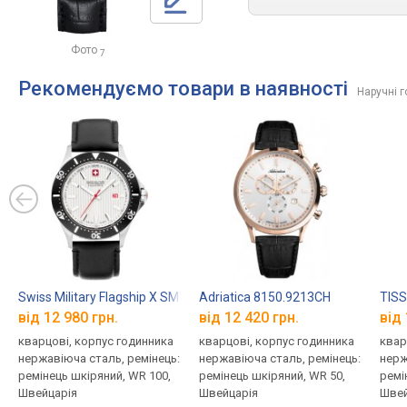
Фото
7
Рекомендуємо товари в наявності
Наручні г
Swiss Military Flagship X SMWGB2100605
Adriatica 8150.9213CH
TISS
від 12 980 грн.
від 12 420 грн.
від 
кварцові, корпус годинника
кварцові, корпус годинника
квар
нержавіюча сталь, ремінець:
нержавіюча сталь, ремінець:
нерж
ремінець шкіряний, WR 100,
ремінець шкіряний, WR 50,
ремі
Швейцарія
Швейцарія
Швей