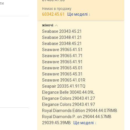
яти
порівняти
порівняти
Немає в продажу
60342.45.61
Ще моделі
↓
жіночі
Seabase 20343.45.21
Seabase 20348.41.21
Seabase 20348.45.21
Seawave 39365.41.51
Seawave 39365.41.71
Seawave 39365.41.91
Seawave 39365.45.01
Seawave 39365.45.31
Seawave 39365.41.01R
Seapair 20335.41.91TQ
Elegance Belle 30040.44.09L
Elegance Colors 29043.41.27
Elegance Colors 29043.41.97
Royal Diamonds Edition 29044.44.07RMB
Royal Diamonds P…on 29044.44.57MB
29039.45.39MB
Ще моделі
↓