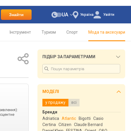
UA
Знайти
Україна
Увійти
Інструмент
Туризм
Спорт
Мода та аксесуари
ПІДБІР ЗА ПАРАМЕТРАМИ
МОДЕЛІ
у продажу
всі
живлення):
Бренди
есцентне
Adriatica
Atlantic
Bigotti
Casio
Certina
Citizen
Claude Bernard
Daniel Klein
FESTINA
Orient
Q&Q