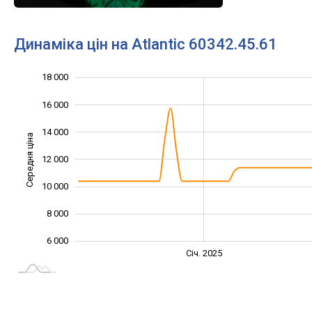
Динаміка цін на Atlantic 60342.45.61
18 000
20 000
2 000
4 000
16 000
14 000
Середня ціна
12 000
10 000
10 000
8 000
6 000
Січ. 2027
Лип.
Січ. 2025
L