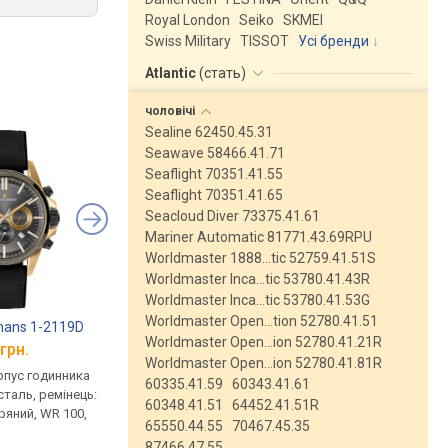
Royal London
Seiko
SKMEI
Swiss Military
TISSOT
Усі бренди
Atlantic
(
стать
)
чоловічі
Sealine 62450.45.31
Seawave 58466.41.71
Seaflight 70351.41.55
Seaflight 70351.41.65
Seacloud Diver 73375.41.61
Mariner Automatic 81771.43.69RPU
Worldmaster 1888…tic 52759.41.51S
Worldmaster Inca…tic 53780.41.43R
Worldmaster Inca…tic 53780.41.53G
Worldmaster Open…tion 52780.41.51
mans 1-2119D
Jacques Lemans 1-2068J
Claude Bernard 842
Worldmaster Open…ion 52780.41.21R
грн.
від 10 226 грн.
від 11 665 грн.
Worldmaster Open…ion 52780.41.81R
рпус годинника
кварцові, корпус годинника
кварцові, корпус го
60335.41.59
60343.41.61
таль, ремінець:
нержавіюча сталь, ремінець:
нержавіюча сталь, р
60348.41.51
64452.41.51R
ряний, WR 100,
ремінець шкіряний, WR 50,
ремінець шкіряний, W
65550.44.55
70467.45.35
Австрія
Швейцарія
87466.47.55