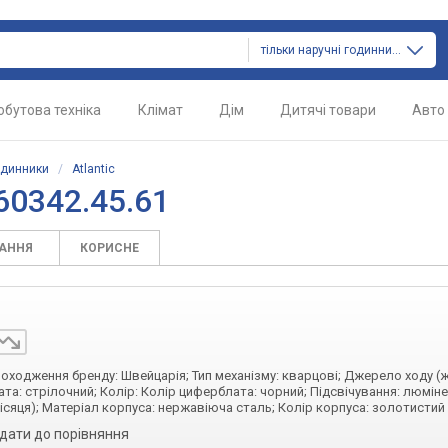
тільки наручні годинники
обутова техніка
Клімат
Дім
Дитячі товари
Авто
одинники
/
Atlantic
60342.45.61
ТАННЯ
КОРИСНЕ
 походження бренду: Швейцарія; Тип механізму: кварцові; Джерело ходу (
та: стрілочний; Колір: Колір циферблата: чорний; Підсвічування: люмін
ісяця); Матеріал корпуса: нержавіюча сталь; Колір корпуса: золотистий
дати до порівняння