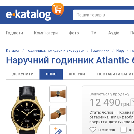
Гаджети
Комп'ютери
Фото
TV
Аудіо
П
Каталог
/
Годинники, прикраси й аксесуари
/
Годинники
/
Наручні г
Наручний годинник Atlantic 
ДЕ КУПИТИ
ОПИС
ВІДГУКИ
ПОСТАВИТИ ЗАПИ
Очікується у продажу
12 490
грн.
Стать: чоловічі; Країна
батарейка; Тип цифербла
покриття; дата (число м
в список
до