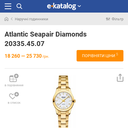
Наручні годинники
Фільтр
Шукали
раніше
Atlantic Seapair Diamonds
20335.45.07
5
18 260 — 25 730
ПОРІВНЯТИ ЦІНИ
грн.
в порівняння
в список