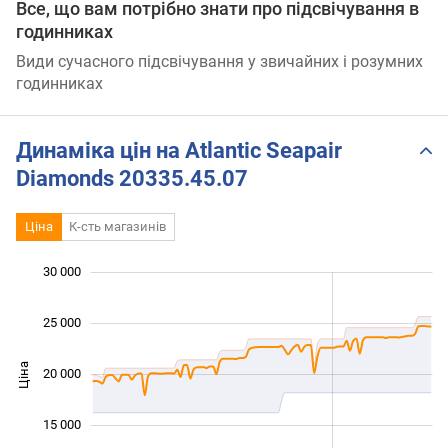
Все, що вам потрібно знати про підсвічування в
годинниках
Види сучасного підсвічування у звичайних і розумних
годинниках
Динаміка цін на Atlantic Seapair
Diamonds 20335.45.07
Ціна
К-сть магазинів
30 000
 000
 000
0
25 000
Ціна
20 000
10 000
15 000