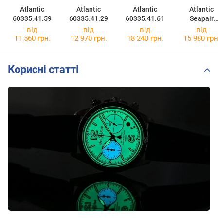
Atlantic
Atlantic
Atlantic
Atlantic
60335.41.59
60335.41.29
60335.41.61
Seapair
Diamonds
від
від
від
від
20335.41.5
11 560 грн.
12 970 грн.
18 240 грн.
15 980 грн
Корисні статті