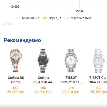
10 000
2024
2025
2028
2026
L
Мінімальна
Середня
Максимальна
Рекомендуємо
Certina DS
Certina
TISSOT
TISSOT Cer
Prime
C004.210.44.0
T035.210.11.0
T064.210.22
C004.210.22.0
86.00
16.00
16.00
від
від
від
від
36.00
24 450 грн.
24 300 грн.
22 210 грн.
25 350 грн