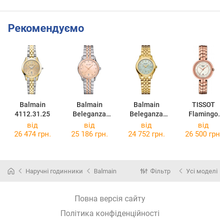
Рекомендуємо
Balmain
Balmain
Balmain
TISSOT
4112.31.25
Beleganza
Beleganza
Flamingo
B8358.33.46
8340.33.76
T094.210.33
від
від
від
від
16.02
26 474 грн.
25 186 грн.
24 752 грн.
26 500 грн
Наручні годинники
Balmain
Фільтр
Усі моделі
Повна версія сайту
Політика конфіденційності