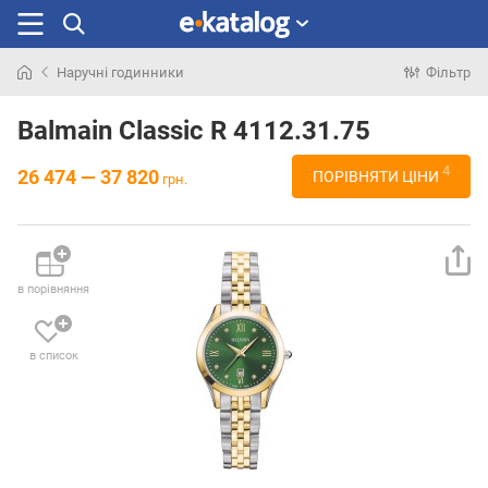
Наручні годинники
Фільтр
Шукали
раніше
Balmain Classic R 4112.31.75
4
26 474 — 37 820
ПОРІВНЯТИ ЦІНИ
грн.
в порівняння
в список