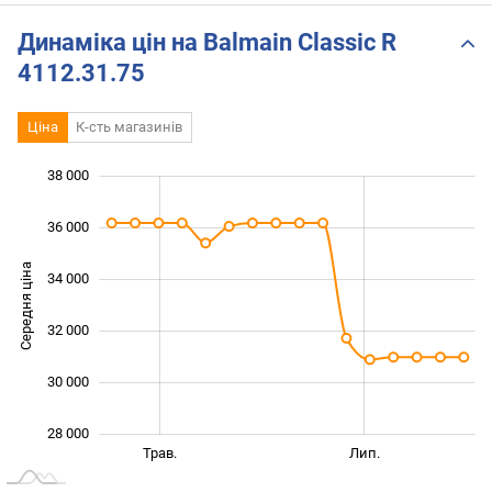
Динаміка цін на Balmain Classic R
4112.31.75
Ціна
К-сть магазинів
38 000
 000
 000
 000
36 000
Середня ціна
34 000
28 000
32 000
30 000
28 000
Бер.
Вер.
Трав.
Лип.
L